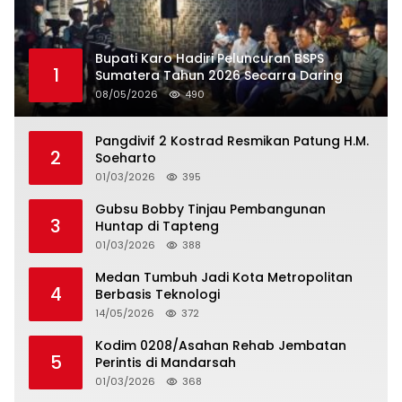
Bupati Karo Hadiri Peluncuran BSPS
1
Sumatera Tahun 2026 Secarra Daring
08/05/2026
490
Pangdivif 2 Kostrad Resmikan Patung H.M.
2
Soeharto
01/03/2026
395
Gubsu Bobby Tinjau Pembangunan
3
Huntap di Tapteng
01/03/2026
388
Medan Tumbuh Jadi Kota Metropolitan
4
Berbasis Teknologi
14/05/2026
372
Kodim 0208/Asahan Rehab Jembatan
5
Perintis di Mandarsah
01/03/2026
368