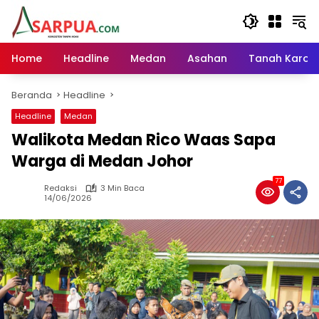
Langsung
ke
konten
Home
Headline
Medan
Asahan
Tanah Karo
Beranda
Headline
Headline
Medan
Walikota Medan Rico Waas Sapa
Warga di Medan Johor
77
Redaksi
3 Min Baca
14/06/2026