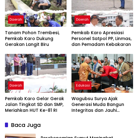
Daerah
Daerah
Tanam Pohon Trembesi,
Pemkab Karo Apresiasi
Pemkab Karo Dukung
Personel Satpol PP, Linmas,
Gerakan Langit Biru
dan Pemadam Kebakaran
Daerah
Edukasi
Pemkab Karo Gelar Gerak
Wagubsu Surya Ajak
Jalan Tingkat SD dan SMP,
Generasi Muda Bangun
Meriahkan HUT Ke-81 RI
Integritas dan Jauhi
Narkoba
Baca Juga