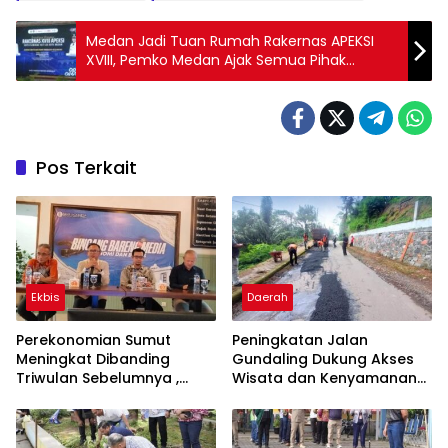
Medan Jadi Tuan Rumah Rakernas APEKSI
XVIII, Pemko Medan Ajak Semua Pihak
Bersinergi Sukseskan Acara
Pos Terkait
Ekbis
Daerah
Perekonomian Sumut
Peningkatan Jalan
Meningkat Dibanding
Gundaling Dukung Akses
Triwulan Sebelumnya ,
Wisata dan Kenyamanan
Pertumbuhan Positif 5,06%
Masyarakat