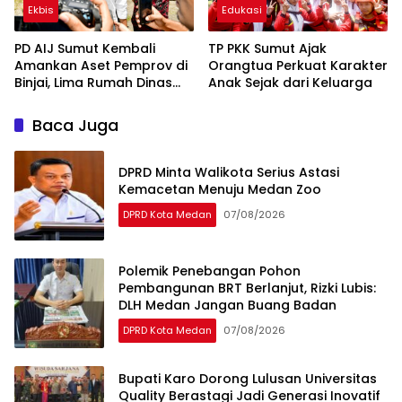
Ekbis
Edukasi
PD AIJ Sumut Kembali
TP PKK Sumut Ajak
Amankan Aset Pemprov di
Orangtua Perkuat Karakter
Binjai, Lima Rumah Dinas
Anak Sejak dari Keluarga
Eks Bioskop Ria Dibongkar
Baca Juga
DPRD Minta Walikota Serius Astasi
Kemacetan Menuju Medan Zoo
DPRD Kota Medan
07/08/2026
Polemik Penebangan Pohon
Pembangunan BRT Berlanjut, Rizki Lubis:
DLH Medan Jangan Buang Badan
DPRD Kota Medan
07/08/2026
Bupati Karo Dorong Lulusan Universitas
Quality Berastagi Jadi Generasi Inovatif