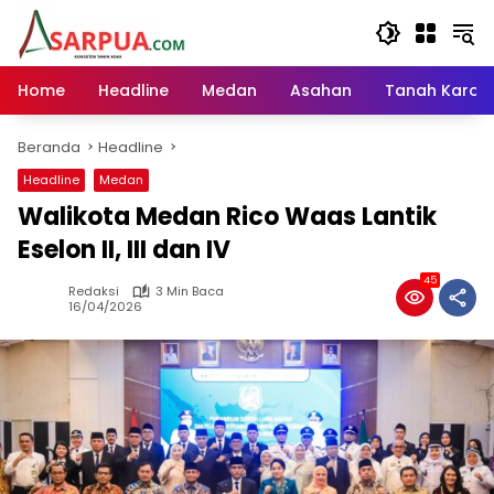
Langsung
ke
konten
Home
Headline
Medan
Asahan
Tanah Karo
Beranda
Headline
Headline
Medan
Walikota Medan Rico Waas Lantik
Eselon II, III dan IV
45
Redaksi
3 Min Baca
16/04/2026