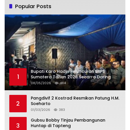
Popular Posts
Bupati Karo Hadiri Peluncuran BSPS
1
Sumatera Tahun 2026 Secarra Daring
08/05/2026
484
Pangdivif 2 Kostrad Resmikan Patung H.M.
2
Soeharto
01/03/2026
383
Gubsu Bobby Tinjau Pembangunan
3
Huntap di Tapteng