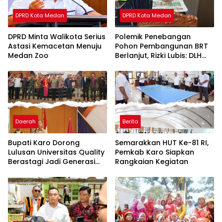
DPRD Kota Medan
DPRD Kota Medan
DPRD Minta Walikota Serius
Polemik Penebangan
Astasi Kemacetan Menuju
Pohon Pembangunan BRT
Medan Zoo
Berlanjut, Rizki Lubis: DLH
Medan Jangan Buang
Badan
Daerah
Berita
Bupati Karo Dorong
Semarakkan HUT Ke-81 RI,
Lulusan Universitas Quality
Pemkab Karo Siapkan
Berastagi Jadi Generasi
Rangkaian Kegiatan
Inovatif dan Berintegritas