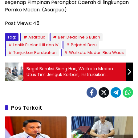
segenap Pimpinan Perangkat Daerah di lingkungan
Pemko Medan. (Asarpua)
Post Views:
45
Tag:
Asarpua
Beri Deadline 6 Bulan
Lantik Eselon II III dan IV
Pejabat Baru
Tunjukkan Perubahan
Walikota Medan Rico Waas
Begal Beraksi Siang Hari, Walikota Medan
Utus Tim Jenguk Korban, Instruksikan
Pengaktifan Pos Kamling
Pos Terkait