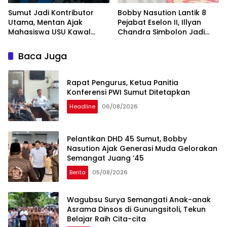
Sumut Jadi Kontributor
Bobby Nasution Lantik 8
Utama, Mentan Ajak
Pejabat Eselon II, Illyan
Mahasiswa USU Kawal
Chandra Simbolon Jadi
Swasembada Pangan
Kadisnaker Sumut
Baca Juga
Rapat Pengurus, Ketua Panitia
Konferensi PWI Sumut Ditetapkan
Headline
06/08/2026
Pelantikan DHD 45 Sumut, Bobby
Nasution Ajak Generasi Muda Gelorakan
Semangat Juang ’45
Berita
05/08/2026
Wagubsu Surya Semangati Anak-anak
Asrama Dinsos di Gunungsitoli, Tekun
Belajar Raih Cita-cita