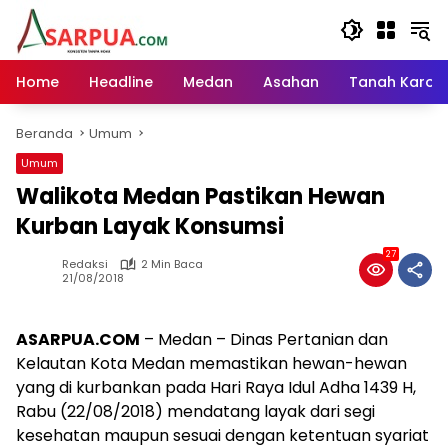
Langsung
ke
konten
Home
Headline
Medan
Asahan
Tanah Karo
Beranda
Umum
Umum
Walikota Medan Pastikan Hewan
Kurban Layak Konsumsi
27
Redaksi
2 Min Baca
21/08/2018
ASARPUA.COM
– Medan – Dinas Pertanian dan
Kelautan Kota Medan memastikan hewan-hewan
yang di kurbankan pada Hari Raya Idul Adha 1439 H,
Rabu (22/08/2018) mendatang layak dari segi
kesehatan maupun sesuai dengan ketentuan syariat