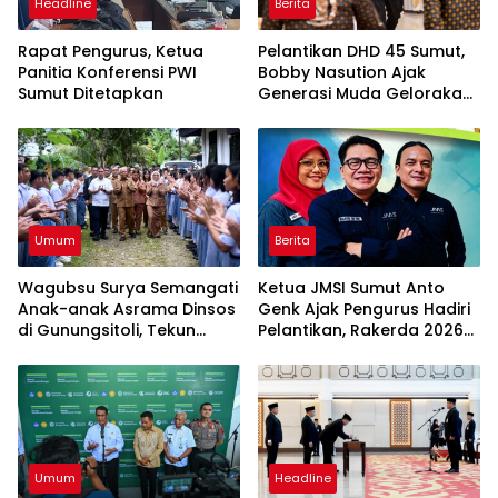
Headline
Berita
Rapat Pengurus, Ketua
Pelantikan DHD 45 Sumut,
Panitia Konferensi PWI
Bobby Nasution Ajak
Sumut Ditetapkan
Generasi Muda Gelorakan
Semangat Juang ’45
Umum
Berita
Wagubsu Surya Semangati
Ketua JMSI Sumut Anto
Anak-anak Asrama Dinsos
Genk Ajak Pengurus Hadiri
di Gunungsitoli, Tekun
Pelantikan, Rakerda 2026
Belajar Raih Cita-cita
dan Family Gathering
Umum
Headline