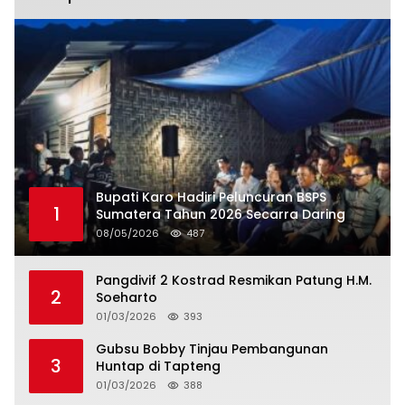
Bupati Karo Hadiri Peluncuran BSPS
1
Sumatera Tahun 2026 Secarra Daring
08/05/2026
487
Pangdivif 2 Kostrad Resmikan Patung H.M.
2
Soeharto
01/03/2026
393
Gubsu Bobby Tinjau Pembangunan
3
Huntap di Tapteng
01/03/2026
388