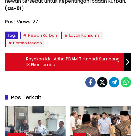
hewan tersebut untuk kepentingan ibadah kurban.
(as-01
)
Post Views:
27
Tag:
Hewan Kurban
Layak Konsumsi
Pemko Medan
Rayakan Idul Adha PDAM Tirtanadi Sumbang
13 Ekor Lembu
Pos Terkait