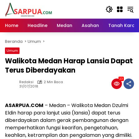
Langsung
ke
konten
Home
Headline
Medan
Asahan
Tanah Karo
Beranda
Umum
Umum
Walikota Medan Harap Lansia Dapat
Terus Diberdayakan
23
Redaksi
2 Min Baca
31/07/2018
ASARPUA.COM
– Medan – Walikota Medan Dzulmi
Eldin harap para lanjut usia (lansia) dapat terus
diberdayakan dalam gerak pembangunan dengan
memperhatikan fungsi kearifan, pengetahuan,
keahlian, ketrampilan dan pengalaman yang dimiliki.