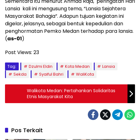
Sementara itu menurut Ahmad Raja, peringatan Hari
Lansia kali ini mengusung tema, “Lansia Sejahtera
Masyarakat Bahagia”. Adapun tujuan kegiatan ini
digelar, jelasnya, sebagai bentuk kepedulian dan
penghormatan Pemko Medan terhadap para lansia.
(
as-01
)
Post Views:
23
Tag:
Dzulmi Eldin
Kota Medan
Lansia
Sekda
Syaiful Bahri
WaliKota
Walikota Medan: Pertahankan Solidaritas
Etnis Masyarakat Kita
Pos Terkait