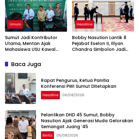
Umum
Headline
Sumut Jadi Kontributor
Bobby Nasution Lantik 8
Utama, Mentan Ajak
Pejabat Eselon II, Illyan
Mahasiswa USU Kawal
Chandra Simbolon Jadi
Swasembada Pangan
Kadisnaker Sumut
Baca Juga
Rapat Pengurus, Ketua Panitia
Konferensi PWI Sumut Ditetapkan
Headline
06/08/2026
Pelantikan DHD 45 Sumut, Bobby
Nasution Ajak Generasi Muda Gelorakan
Semangat Juang ’45
Berita
05/08/2026