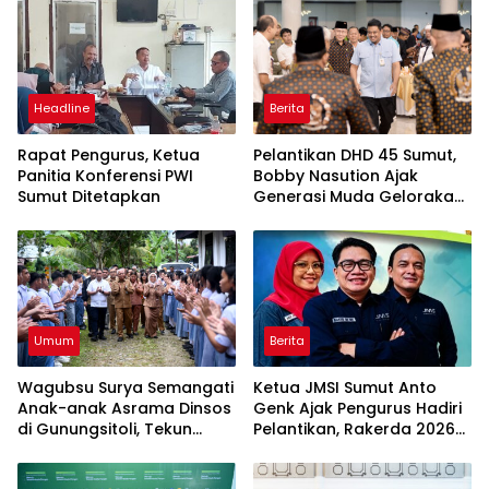
Headline
Berita
Rapat Pengurus, Ketua
Pelantikan DHD 45 Sumut,
Panitia Konferensi PWI
Bobby Nasution Ajak
Sumut Ditetapkan
Generasi Muda Gelorakan
Semangat Juang ’45
Umum
Berita
Wagubsu Surya Semangati
Ketua JMSI Sumut Anto
Anak-anak Asrama Dinsos
Genk Ajak Pengurus Hadiri
di Gunungsitoli, Tekun
Pelantikan, Rakerda 2026
Belajar Raih Cita-cita
dan Family Gathering