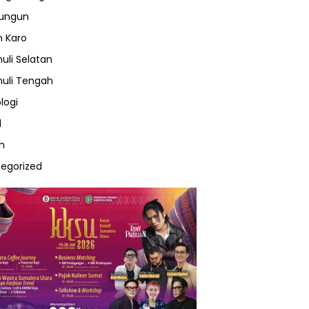
lungun
 Karo
uli Selatan
uli Tengah
logi
l
m
egorized