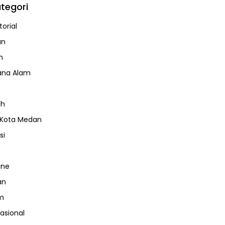
tegori
orial
an
m
ana Alam
ah
 Kota Medan
si
ine
an
m
nasional