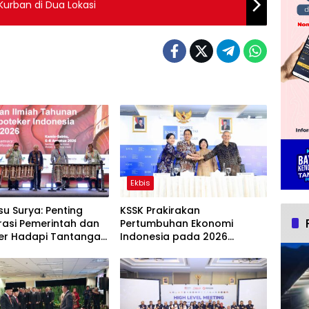
urban di Dua Lokasi
Ekbis
u Surya: Penting
KSSK Prakirakan
rasi Pemerintah dan
Pertumbuhan Ekonomi
er Hadapi Tantangan
Indonesia pada 2026
tan Global
Mencapai 5,6 Hingga 6,0%