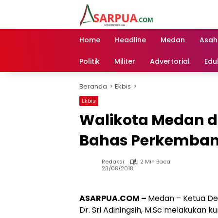
Langsung
ke
konten
Home
Headline
Medan
Asah
Politik
Militer
Advertorial
Edu
Beranda
Ekbis
Ekbis
Walikota Medan 
Bahas Perkemban
Redaksi
2 Min Baca
23/08/2018
ASARPUA.COM –
Medan – Ketua De
Dr. Sri Adiningsih, M.Sc melakukan