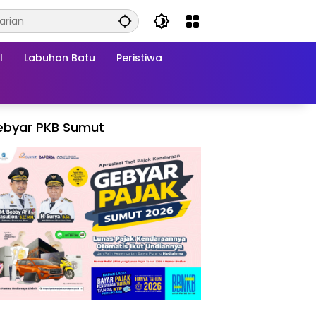
l
Labuhan Batu
Peristiwa
ebyar PKB Sumut