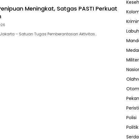
Kese
nipuan Meningkat, Satgas PASTI Perkuat
Kolo
n
Krimi
026
Labuh
Jakarta – Satuan Tugas Pemberantasan Aktivitas…
Manda
Meda
Militer
Nasio
Olahr
Otom
Peka
Perist
Polisi
Politik
Serda