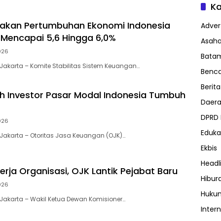
Ka
rakan Pertumbuhan Ekonomi Indonesia
Advert
Mencapai 5,6 Hingga 6,0%
Asah
026
Bata
akarta – Komite Stabilitas Sistem Keuangan…
Benc
Berita
h Investor Pasar Modal Indonesia Tumbuh
Daer
DPRD
026
Eduka
akarta – Otoritas Jasa Keuangan (OJK)…
Ekbis
Headl
erja Organisasi, OJK Lantik Pejabat Baru
Hibur
026
Huku
akarta – Wakil Ketua Dewan Komisioner…
Inter