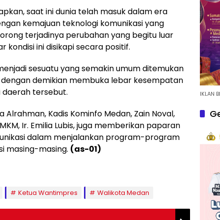
pkan, saat ini dunia telah masuk dalam era
 dengan kemajuan teknologi komunikasi yang
ndorong terjadinya perubahan yang begitu luar
kondisi ini disikapi secara positif.
 menjadi sesuatu yang semakin umum ditemukan
dan dengan demikian membuka lebar kesempatan
daerah tersebut.
IKLAN B
Ge
a Alrahman, Kadis Kominfo Medan, Zain Noval,
MKM, Ir. Emilia Lubis, juga memberikan paparan
munikasi dalam menjalankan program-program
si masing-masing.
(as-01)
Ketua Wantimpres
Walikota Medan