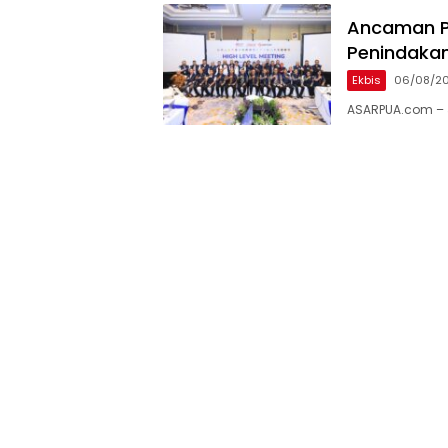
Ancaman Pe
Penindaka
Ekbis
06/08/2
ASARPUA.com – 