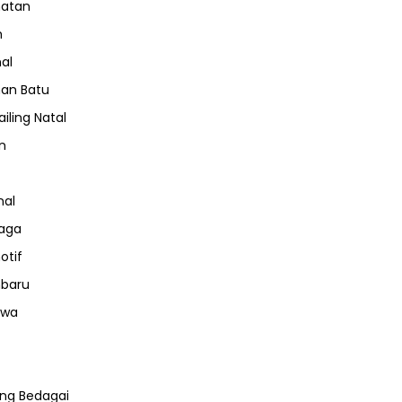
hatan
m
nal
an Batu
iling Natal
n
nal
aga
otif
nbaru
iwa
ng Bedagai