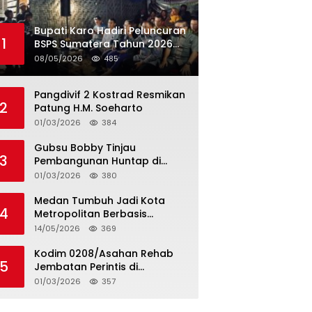
Bupati Karo Hadiri Peluncuran
1
BSPS Sumatera Tahun 2026
Secarra Daring
08/05/2026
485
Pangdivif 2 Kostrad Resmikan
2
Patung H.M. Soeharto
01/03/2026
384
Gubsu Bobby Tinjau
3
Pembangunan Huntap di
Tapteng
01/03/2026
380
Medan Tumbuh Jadi Kota
4
Metropolitan Berbasis
Teknologi
14/05/2026
369
Kodim 0208/Asahan Rehab
5
Jembatan Perintis di
Mandarsah
01/03/2026
357