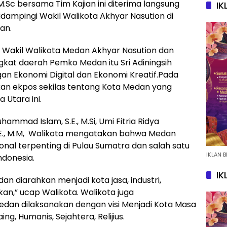
 M.Sc bersama Tim Kajian ini diterima langsung
IK
didampingi Wakil Walikota Akhyar Nasution di
an.
 Wakil Walikota Medan Akhyar Nasution dan
kat daerah Pemko Medan itu Sri Adiningsih
Ekonomi Digital dan Ekonomi Kreatif.Pada
an ekpos sekilas tentang Kota Medan yang
 Utara ini.
mmad Islam, S.E., M.Si, Umi Fitria Ridya
E., M.M, Walikota mengatakan bahwa Medan
nal terpenting di Pulau Sumatra dan salah satu
IKLAN B
ndonesia.
IK
diarahkan menjadi kota jasa, industri,
an,” ucap Walikota. Walikota juga
an dilaksanakan dengan visi Menjadi Kota Masa
ng, Humanis, Sejahtera, Relijius.