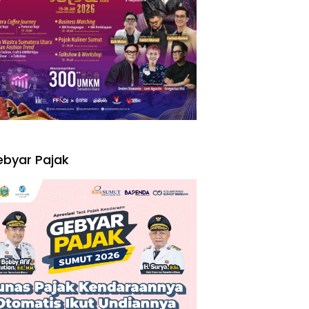
I
byar Pajak