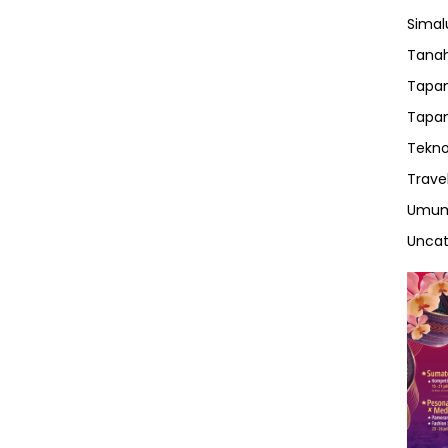
Sima
Tanah
Tapan
Tapan
Tekno
Trave
Umu
Uncat