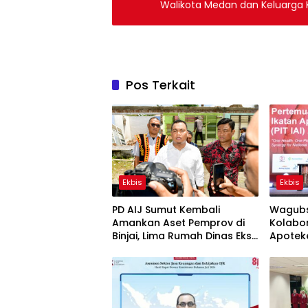
Walikota Medan dan Keluarga K
Pos Terkait
Ekbis
Ekbis
PD AIJ Sumut Kembali
Wagubs
Amankan Aset Pemprov di
Kolabo
Binjai, Lima Rumah Dinas Eks
Apotek
Bioskop Ria Dibongkar
Keseha