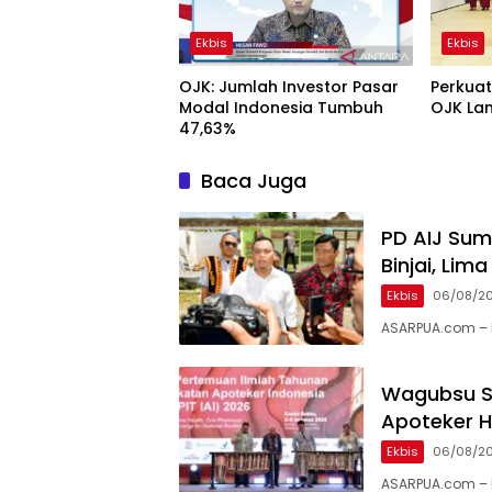
Ekbis
Ekbis
OJK: Jumlah Investor Pasar
Perkuat
Modal Indonesia Tumbuh
OJK Lan
47,63%
Baca Juga
PD AIJ Sum
Binjai, Li
Ekbis
06/08/2
ASARPUA.com – B
Wagubsu Su
Apoteker H
Ekbis
06/08/2
ASARPUA.com – 