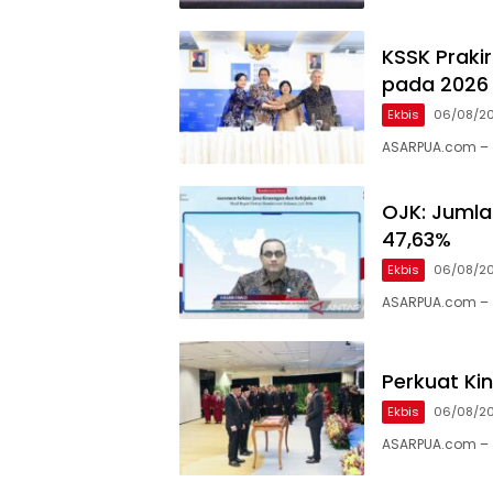
KSSK Praki
pada 2026 
Ekbis
06/08/2
ASARPUA.com – J
OJK: Jumla
47,63%
Ekbis
06/08/2
ASARPUA.com – J
Perkuat Kin
Ekbis
06/08/2
ASARPUA.com – J