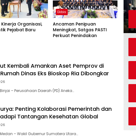
Ekbis
 Kinerja Organisasi,
Ancaman Penipuan
tik Pejabat Baru
Meningkat, Satgas PASTI
Perkuat Penindakan
ut Kembali Amankan Aset Pemprov di
ma Rumah Dinas Eks Bioskop Ria Dibongkar
026
injai – Perusahaan Daerah (PD) Aneka…
rya: Penting Kolaborasi Pemerintah dan
adapi Tantangan Kesehatan Global
026
Medan – Wakil Gubernur Sumatera Utara…