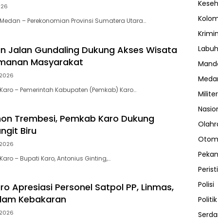
Kese
026
Kolo
Medan – Perekonomian Provinsi Sumatera Utara…
Krimi
n Jalan Gundaling Dukung Akses Wisata
Labuh
manan Masyarakat
Manda
2026
Meda
Karo – Pemerintah Kabupaten (Pemkab) Karo…
Militer
Nasio
on Trembesi, Pemkab Karo Dukung
Olahr
ngit Biru
Otom
2026
Peka
ro – Bupati Karo, Antonius Ginting,…
Perist
Polisi
o Apresiasi Personel Satpol PP, Linmas,
dam Kebakaran
Politik
2026
Serda