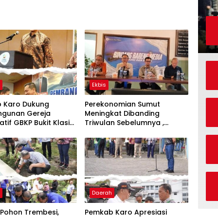
h
Ekbis
 Karo Dukung
Perekonomian Sumut
gunan Gereja
Meningkat Dibanding
atif GBKP Bukit Klasis
Triwulan Sebelumnya ,
ibayak
Pertumbuhan Positif 5,06%
h
Daerah
Pohon Trembesi,
Pemkab Karo Apresiasi