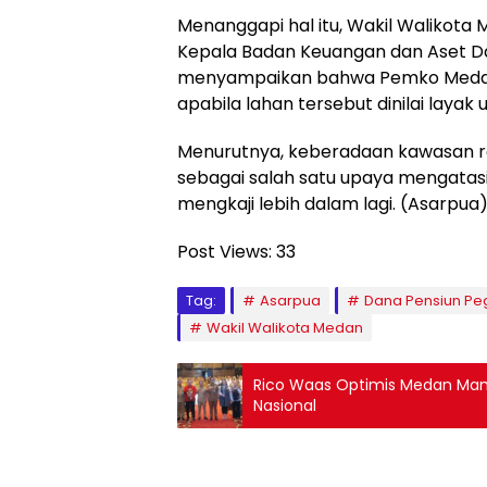
Menanggapi hal itu, Wakil Walikota 
Kepala Badan Keuangan dan Aset D
menyampaikan bahwa Pemko Medan
apabila lahan tersebut dinilai layak 
Menurutnya, keberadaan kawasan 
sebagai salah satu upaya mengatasi
mengkaji lebih dalam lagi. (Asarpua
Post Views:
33
Tag:
Asarpua
Dana Pensiun Pe
Wakil Walikota Medan
Rico Waas Optimis Medan Mam
Nasional