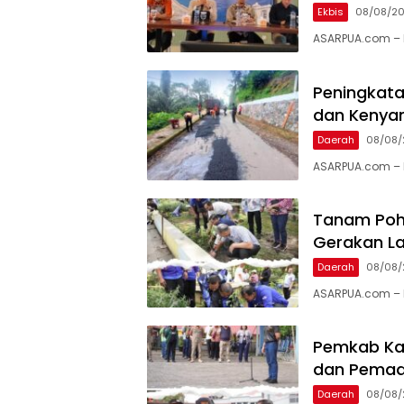
Ekbis
08/08/2
ASARPUA.com – 
Peningkata
dan Kenya
Daerah
08/08/
ASARPUA.com – 
Tanam Poh
Gerakan La
Daerah
08/08/
ASARPUA.com – Ka
Pemkab Kar
dan Pema
Daerah
08/08/