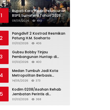
Bupati Karo Hadiri Peluncuran
1
BSPS Sumatera Tahun 2026
Secarra Daring
08/05/2026
490
Pangdivif 2 Kostrad Resmikan
2
Patung H.M. Soeharto
01/03/2026
406
Gubsu Bobby Tinjau
3
Pembangunan Huntap di
Tapteng
01/03/2026
400
Medan Tumbuh Jadi Kota
4
Metropolitan Berbasis
Teknologi
14/05/2026
373
Kodim 0208/Asahan Rehab
5
Jembatan Perintis di
Mandarsah
01/03/2026
368