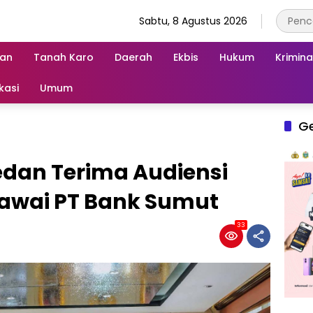
Sabtu, 8 Agustus 2026
an
Tanah Karo
Daerah
Ekbis
Hukum
Krimina
kasi
Umum
G
edan Terima Audiensi
awai PT Bank Sumut
33