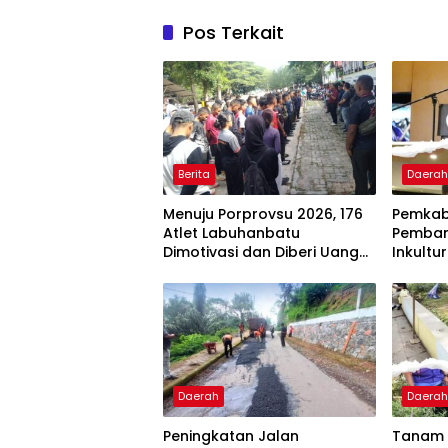
Pos Terkait
Berita
Daera
Menuju Porprovsu 2026, 176
Pemkab
Atlet Labuhanbatu
Pemban
Dimotivasi dan Diberi Uang
Inkultur
Puding
Barus S
Daerah
Daera
Peningkatan Jalan
Tanam 