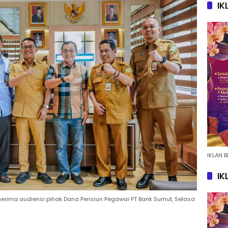
IK
IKLAN B
IK
erima audiensi pihak Dana Pensiun Pegawai PT Bank Sumut, Selasa