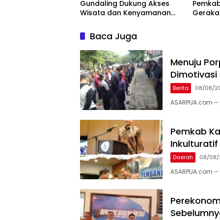
Gundaling Dukung Akses
Pemkab
Wisata dan Kenyamanan
Gerakan
Masyarakat
Baca Juga
Menuju Por
Dimotivasi
Berita
08/08/2
ASARPUA.com – 
Pemkab Ka
Inkulturati
Daerah
08/08/
ASARPUA.com – K
Perekonomi
Sebelumnya