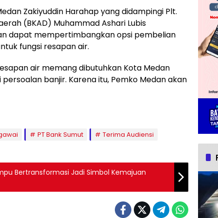
Medan Zakiyuddin Harahap yang didampingi Plt.
aerah (BKAD) Muhammad Ashari Lubis
 dapat mempertimbangkan opsi pembelian
untuk fungsi resapan air.
resapan air memang dibutuhkan Kota Medan
 persoalan banjir. Karena itu, Pemko Medan akan
)
gawai
PT Bank Sumut
Terima Audiensi
pu Bertransformasi Jadi Simbol Kemajuan