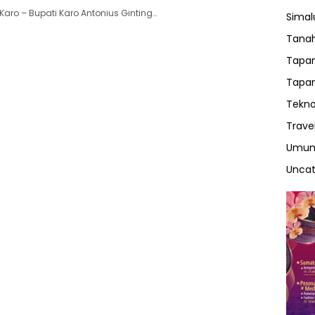
aro – Bupati Karo Antonius Ginting…
Sima
Tanah
Tapan
Tapan
Tekno
Trave
Umu
Uncat