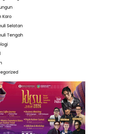
lungun
 Karo
uli Selatan
uli Tengah
logi
l
m
egorized