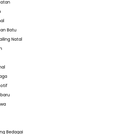
hatan
m
nal
an Batu
iling Natal
n
nal
aga
otif
nbaru
iwa
ng Bedagai