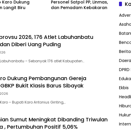
 Karo Dukung
Personel Satpol PP, Linmas,
Ka
 Langit Biru
dan Pemadam Kebakaran
Advert
Asah
Bata
provsu 2026, 176 Atlet Labuhanbatu
Benc
 dan Diberi Uang Puding
Berita
026
Daer
Labuhanbatu – Sebanyak 176 atlet Kabupaten…
DPRD
ro Dukung Pembangunan Gereja
Eduka
f GBKP Bukit Klasis Barus Sibayak
Ekbis
2026
Headl
aro – Bupati Karo Antonius Ginting,…
Hibur
Huku
an Sumut Meningkat Dibanding Triwulan
Inter
 , Pertumbuhan Positif 5,06%