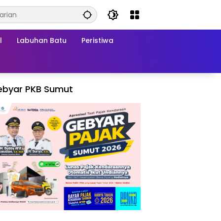
l
Labuhan Batu
Peristiwa
ebyar PKB Sumut