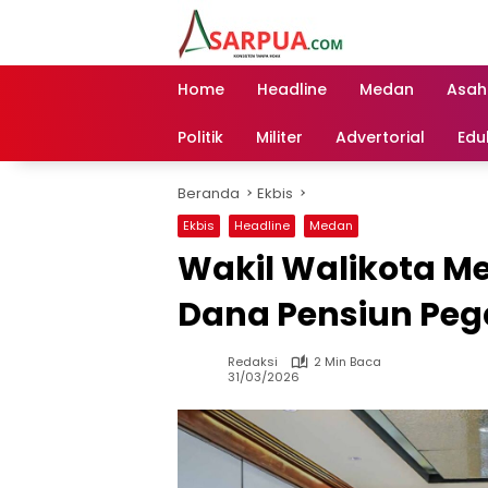
Langsung
ke
konten
Home
Headline
Medan
Asah
Politik
Militer
Advertorial
Edu
Beranda
Ekbis
Ekbis
Headline
Medan
Wakil Walikota M
Dana Pensiun Peg
Redaksi
2 Min Baca
31/03/2026