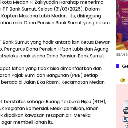
ikota Medan H. Zakiyuddin Harahap menerima
i PT Bank Sumut, Selasa (31/03/2026). Dalam
 Kapten Maulana Lubis Medan, itu, disinggung
lahan milik Dana Pensiun Bank Sumut yang belum
T Bank Sumut yang hadir antara lain Ketua Dewan
, Pengurus Dana Pensiun Hifzan Lubis dan Agung
IKLAN B
al selaku anak usaha Dana Pensiun Bank Sumut.
Ge
at lahan yang tidak bisa dimanfaatkan dan
ran Pajak Bumi dan Bangunan (PBB) setiap
t berada di Jalan Eka Rasmi, Kecamatan Medan
ut berstatus sebagai Ruang Terbuka Hijau (RTH),
k kegiatan komersial. Meski demikian, lahan
tuk dijadikan kawasan resapan air. Mereka
gar membeli lahan itu.