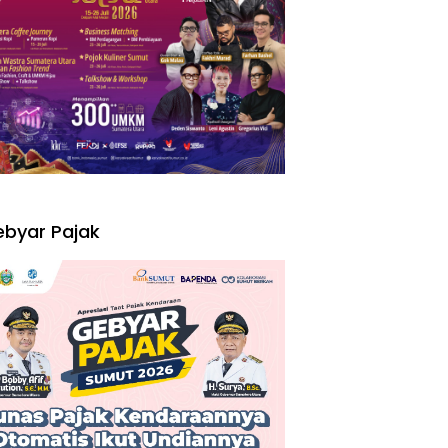
I
byar Pajak