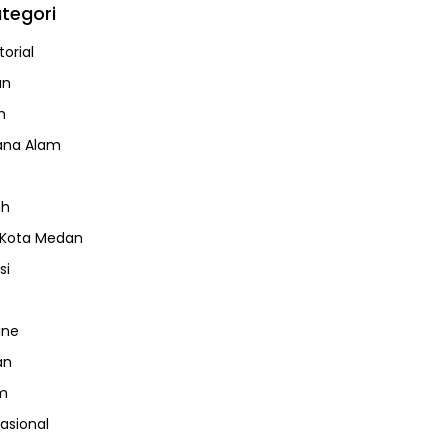
tegori
orial
an
m
ana Alam
ah
 Kota Medan
si
ine
an
m
nasional