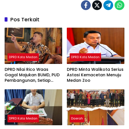
Pos Terkait
DPRD Kota Medan
DPRD Kota Medan
DPRD Nilai Rico Waas
DPRD Minta Walikota Serius
Gagal Majukan BUMD, PUD
Astasi Kemacetan Menuju
Pembangunan, Setiap
Medan Zoo
Tahun Rugi
DPRD Kota Medan
Daerah