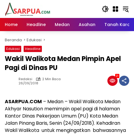
Langsung
ke
konten
Home
Headline
Medan
Asahan
Tanah Karo
Beranda
Edukasi
Edukasi
Headline
Wakil Walikota Medan Pimpin Apel
Pagi di Dinas PU
21
Redaksi
2 Min Baca
26/09/2018
ASARPUA.COM
– Medan – Wakil Walikota Medan
Akhyar Nasution memimpin apel pagi di halaman
Kantor Dinas Pekerjaan Umum (PU) Kota Medan
Jalan Pinang Baris, Senin (24/09/2018). Kehadiran
Wakil Walikota untuk mengingatkan bahwasannya