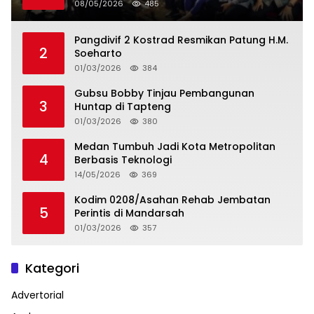
08/05/2026
485
Pangdivif 2 Kostrad Resmikan Patung H.M.
2
Soeharto
01/03/2026
384
Gubsu Bobby Tinjau Pembangunan
3
Huntap di Tapteng
01/03/2026
380
Medan Tumbuh Jadi Kota Metropolitan
4
Berbasis Teknologi
14/05/2026
369
Kodim 0208/Asahan Rehab Jembatan
5
Perintis di Mandarsah
01/03/2026
357
Kategori
Advertorial