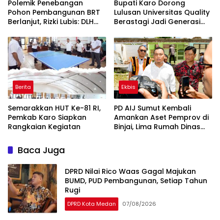
Polemik Penebangan
Bupati Karo Dorong
Pohon Pembangunan BRT
Lulusan Universitas Quality
Berlanjut, Rizki Lubis: DLH
Berastagi Jadi Generasi
Medan Jangan Buang
Inovatif dan Berintegritas
Badan
Berita
Ekbis
Semarakkan HUT Ke-81 RI,
PD AIJ Sumut Kembali
Pemkab Karo Siapkan
Amankan Aset Pemprov di
Rangkaian Kegiatan
Binjai, Lima Rumah Dinas
Eks Bioskop Ria Dibongkar
Baca Juga
DPRD Nilai Rico Waas Gagal Majukan
BUMD, PUD Pembangunan, Setiap Tahun
Rugi
DPRD Kota Medan
07/08/2026