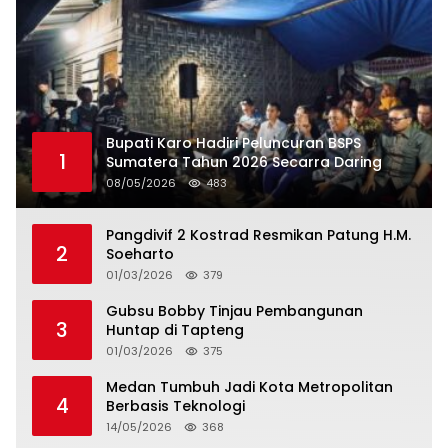
Bupati Karo Hadiri Peluncuran BSPS
1
Sumatera Tahun 2026 Secarra Daring
08/05/2026
483
Pangdivif 2 Kostrad Resmikan Patung H.M.
2
Soeharto
01/03/2026
379
Gubsu Bobby Tinjau Pembangunan
3
Huntap di Tapteng
01/03/2026
375
Medan Tumbuh Jadi Kota Metropolitan
4
Berbasis Teknologi
14/05/2026
368