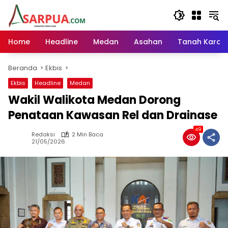
Langsung
ke
konten
Home
Headline
Medan
Asahan
Tanah Karo
Beranda
Ekbis
Ekbis
Headline
Medan
Wakil Walikota Medan Dorong
Penataan Kawasan Rel dan Drainase
49
Redaksi
2 Min Baca
21/05/2026