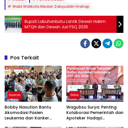
Wakil Walikota Medan Zakiyuddin Hrahap
Bupati Labuhanbatu Lantik Dewan Hakim
MTQH dan Dewan Juri FSQ 2026
Pos Terkait
Daerah
Ekbis
Bobby Nasution Bantu
Wagubsu Surya: Penting
Akomodasi Pasien
Kolaborasi Pemerintah dan
Leukemia dan Kanker
Apoteker Hadapi
Tiroid Saat Tinjau RSUD
Tantangan Kesehatan