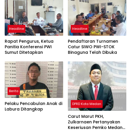
Thomsen
Global
Headline
Headline
Rapat Pengurus, Ketua
Pendaftaran Turnamen
Panitia Konferensi PWI
Catur SIWO PWI-STOK
Sumut Ditetapkan
Binaguna Telah Dibuka
Berita
Pelaku Pencabulan Anak di
DPRD Kota Medan
Labura Ditangkap
Carut Marut PKH,
Zulkarnaen Pertanyakan
Keseriusan Pemko Medan