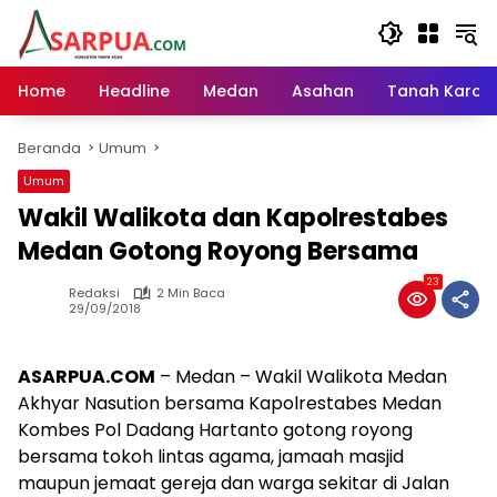
Langsung
ke
konten
Home
Headline
Medan
Asahan
Tanah Karo
Beranda
Umum
Umum
Wakil Walikota dan Kapolrestabes
Medan Gotong Royong Bersama
23
Redaksi
2 Min Baca
29/09/2018
ASARPUA.COM
– Medan – Wakil Walikota Medan
Akhyar Nasution bersama Kapolrestabes Medan
Kombes Pol Dadang Hartanto gotong royong
bersama tokoh lintas agama, jamaah masjid
maupun jemaat gereja dan warga sekitar di Jalan