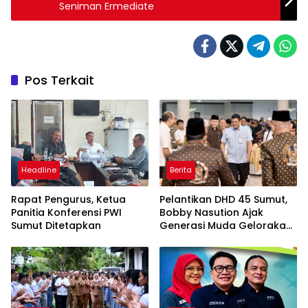
Seniman Ermediate
Pos Terkait
Headline
Berita
Rapat Pengurus, Ketua
Pelantikan DHD 45 Sumut,
Panitia Konferensi PWI
Bobby Nasution Ajak
Sumut Ditetapkan
Generasi Muda Gelorakan
Semangat Juang ’45