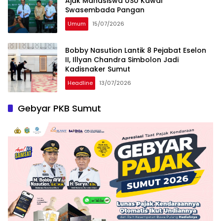
Ajak Mahasiswa USU Kawal
Swasembada Pangan
Umum
15/07/2026
Bobby Nasution Lantik 8 Pejabat Eselon
II, Illyan Chandra Simbolon Jadi
Kadisnaker Sumut
Headline
13/07/2026
Gebyar PKB Sumut