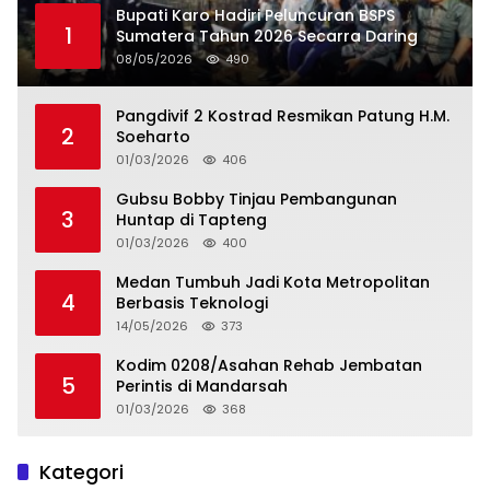
Bupati Karo Hadiri Peluncuran BSPS
1
Sumatera Tahun 2026 Secarra Daring
08/05/2026
490
Pangdivif 2 Kostrad Resmikan Patung H.M.
2
Soeharto
01/03/2026
406
Gubsu Bobby Tinjau Pembangunan
3
Huntap di Tapteng
01/03/2026
400
Medan Tumbuh Jadi Kota Metropolitan
4
Berbasis Teknologi
14/05/2026
373
Kodim 0208/Asahan Rehab Jembatan
5
Perintis di Mandarsah
01/03/2026
368
Kategori