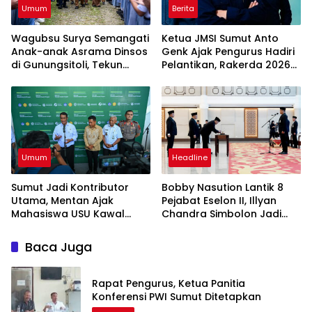
Umum
Berita
Wagubsu Surya Semangati
Ketua JMSI Sumut Anto
Anak-anak Asrama Dinsos
Genk Ajak Pengurus Hadiri
di Gunungsitoli, Tekun
Pelantikan, Rakerda 2026
Belajar Raih Cita-cita
dan Family Gathering
Umum
Headline
Sumut Jadi Kontributor
Bobby Nasution Lantik 8
Utama, Mentan Ajak
Pejabat Eselon II, Illyan
Mahasiswa USU Kawal
Chandra Simbolon Jadi
Swasembada Pangan
Kadisnaker Sumut
Baca Juga
Rapat Pengurus, Ketua Panitia
Konferensi PWI Sumut Ditetapkan