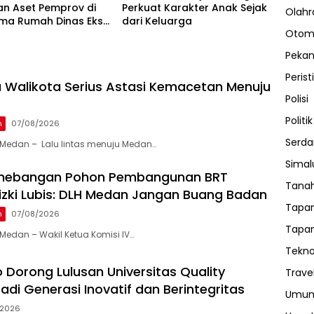
n Aset Pemprov di
Perkuat Karakter Anak Sejak
Olahr
 Lima Rumah Dinas Eks
dari Keluarga
Otom
 Ria Dibongkar
Peka
Perist
 Walikota Serius Astasi Kemacetan Menuju
Polisi
Politik
n
07/08/2026
Serda
Medan – Lalu lintas menuju Medan…
Sima
enebangan Pohon Pembangunan BRT
Tanah
 Rizki Lubis: DLH Medan Jangan Buang Badan
Tapan
n
07/08/2026
Tapan
edan – Wakil Ketua Komisi IV…
Tekno
 Dorong Lulusan Universitas Quality
Trave
adi Generasi Inovatif dan Berintegritas
Umu
/2026