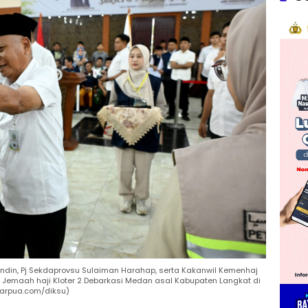
din, Pj Sekdaprovsu Sulaiman Harahap, serta Kakanwil Kemenhaj
8 Jemaah haji Kloter 2 Debarkasi Medan asal Kabupaten Langkat di
sarpua.com/diksu)