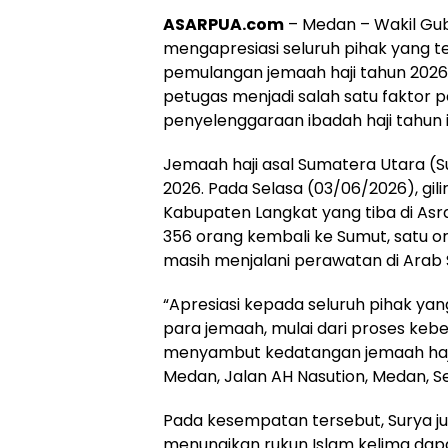
ASARPUA.com
– Medan – Wakil Gu
mengapresiasi seluruh pihak yang 
pemulangan jemaah haji tahun 2026.
petugas menjadi salah satu faktor
penyelenggaraan ibadah haji tahun i
Jemaah haji asal Sumatera Utara (Su
2026. Pada Selasa (03/06/2026), gil
Kabupaten Langkat yang tiba di Asr
356 orang kembali ke Sumut, satu or
masih menjalani perawatan di Arab 
“Apresiasi kepada seluruh pihak y
para jemaah, mulai dari proses kebe
menyambut kedatangan jemaah haji 
Medan, Jalan AH Nasution, Medan, S
Pada kesempatan tersebut, Surya j
menunaikan rukun Islam kelima dapa