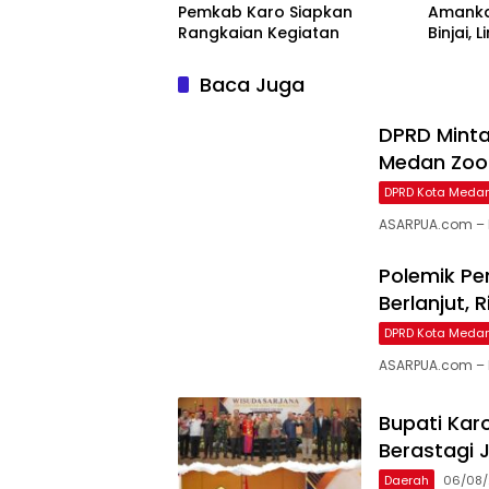
Pemkab Karo Siapkan
Amanka
Rangkaian Kegiatan
Binjai,
Bioskop
Baca Juga
DPRD Minta
Medan Zoo
DPRD Kota Meda
ASARPUA.com – 
Polemik P
Berlanjut,
DPRD Kota Meda
ASARPUA.com – M
Bupati Karo
Berastagi J
Daerah
06/08