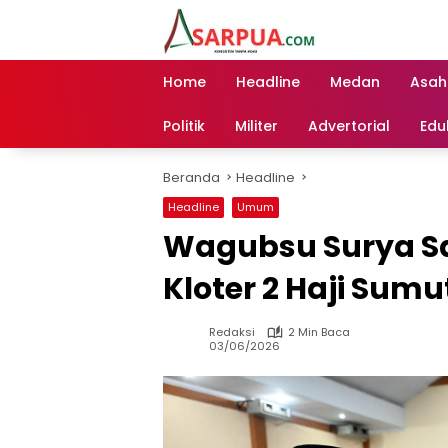
Langsung
ke
konten
Home
Headline
Medan
Asah
Politik
Militer
Advertorial
Edu
Beranda
Headline
Headline
Umum
Wagubsu Surya S
Kloter 2 Haji Sumu
Redaksi
2 Min Baca
03/06/2026