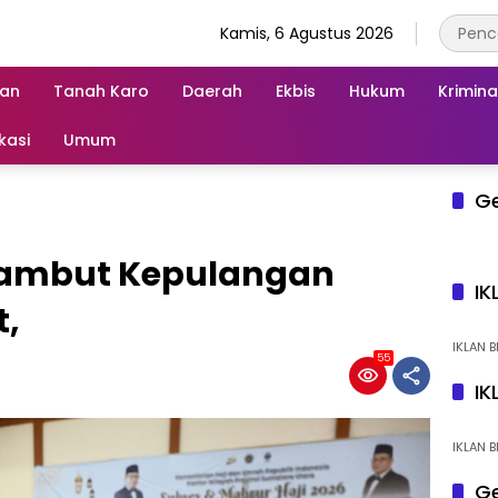
Kamis, 6 Agustus 2026
an
Tanah Karo
Daerah
Ekbis
Hukum
Krimina
kasi
Umum
G
ambut Kepulangan
IK
t,
IKLAN B
55
IK
IKLAN B
Ge