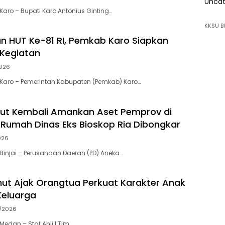
Uncat
aro – Bupati Karo Antonius Ginting…
KKSU BI
 HUT Ke-81 RI, Pemkab Karo Siapkan
Kegiatan
026
Karo – Pemerintah Kabupaten (Pemkab) Karo…
ut Kembali Amankan Aset Pemprov di
ma Rumah Dinas Eks Bioskop Ria Dibongkar
026
injai – Perusahaan Daerah (PD) Aneka…
ut Ajak Orangtua Perkuat Karakter Anak
Keluarga
/2026
edan – Staf Ahli I Tim…