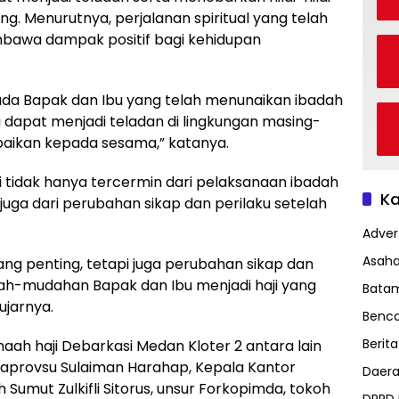
g. Menurutnya, perjalanan spiritual yang telah
mbawa dampak positif bagi kehidupan
da Bapak dan Ibu yang telah menunaikan ibadah
dapat menjadi teladan di lingkungan masing-
aikan kepada sesama,” katanya.
 tidak hanya tercermin dari pelaksanaan ibadah
Ka
 juga dari perubahan sikap dan perilaku setelah
Advert
Asah
ang penting, tetapi juga perubahan sikap dan
dah-mudahan Bapak dan Ibu menjadi haji yang
Bata
ujarnya.
Benc
Berita
ah haji Debarkasi Medan Kloter 2 antara lain
kdaprovsu Sulaiman Harahap, Kepala Kantor
Daer
Sumut Zulkifli Sitorus, unsur Forkopimda, tokoh