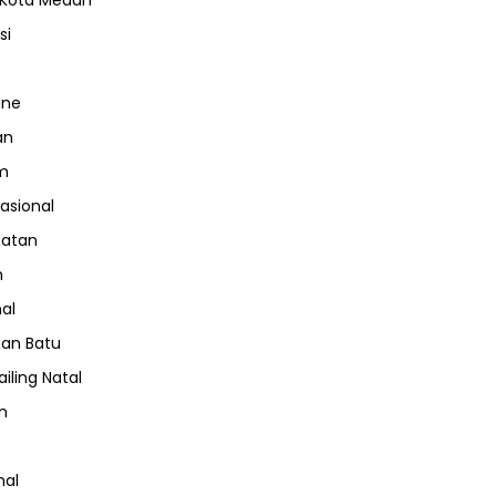
 Kota Medan
si
ine
an
m
nasional
hatan
m
nal
an Batu
iling Natal
n
nal