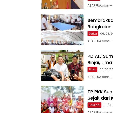
ASARPUA.com – K
Semarakkan
Rangkaian 
Berita
06/08/2
ASARPUA.com – 
PD AIJ Sum
Binjai, Li
Ekbis
06/08/2
ASARPUA.com – B
TP PKK Sum
Sejak dari 
Edukasi
06/08
ASARPUA.com – M