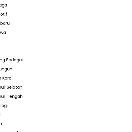
aga
otif
nbaru
iwa
ng Bedagai
lungun
 Karo
uli Selatan
uli Tengah
logi
l
m