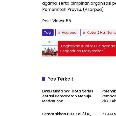
agama, serta pimpinan organisasi p
Pemerintah Provsu. (Asarpua)
Post Views:
55
Tag:
Asarpua
Kloter 2 Haji Sum
Tingkatkan Kualitas Pelayanan
Pengaduan Masyarakat
Pos Terkait
DPRD Kota Medan
DPRD K
DPRD Minta Walikota Serius
Polemi
Astasi Kemacetan Menuju
Pemban
Medan Zoo
Rizki L
Berita
Ekbis
Jangan
Semarakkan HUT Ke-81 RI,
PD AIJ 