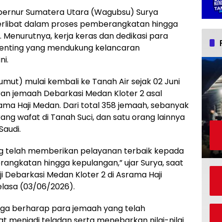
bernur Sumatera Utara (Wagubsu) Surya
terlibat dalam proses pemberangkatan hingga
 Menurutnya, kerja keras dan dedikasi para
 penting yang mendukung kelancaran
ni.
mut) mulai kembali ke Tanah Air sejak 02 Juni
iran jemaah Debarkasi Medan Kloter 2 asal
ama Haji Medan. Dari total 358 jemaah, sebanyak
ang wafat di Tanah Suci, dan satu orang lainnya
Saudi.
ang telah memberikan pelayanan terbaik kepada
rangkatan hingga kepulangan,” ujar Surya, saat
Debarkasi Medan Kloter 2 di Asrama Haji
elasa (03/06/2026).
uga berharap para jemaah yang telah
t menjadi teladan serta menebarkan nilai-nilai