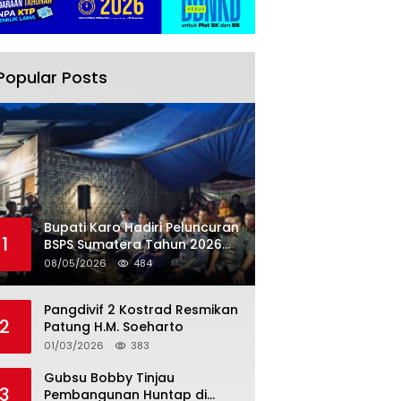
Popular Posts
Bupati Karo Hadiri Peluncuran
1
BSPS Sumatera Tahun 2026
Secarra Daring
08/05/2026
484
Pangdivif 2 Kostrad Resmikan
2
Patung H.M. Soeharto
01/03/2026
383
Gubsu Bobby Tinjau
3
Pembangunan Huntap di