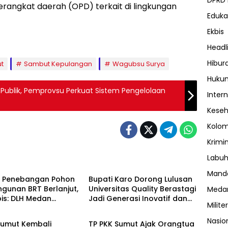
DPRD
erangkat daerah (OPD) terkait di lingkungan
Eduka
Ekbis
Headl
Hibur
ut
Sambut Kepulangan
Wagubsu Surya
Huku
 Publik, Pemprovsu Perkuat Sistem Pengelolaan
Inter
Kese
Kolo
Krimi
Labuh
ota Medan
Daerah
Manda
k Penebangan Pohon
Bupati Karo Dorong Lulusan
gunan BRT Berlanjut,
Universitas Quality Berastagi
Meda
ubis: DLH Medan
Jadi Generasi Inovatif dan
Edukasi
Militer
 Buang Badan
Berintegritas
Nasio
Sumut Kembali
TP PKK Sumut Ajak Orangtua