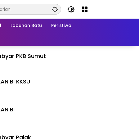
l
Labuhan Batu
Peristiwa
ebyar PKB Sumut
LAN BI KKSU
I
LAN BI
I
byar Pajak