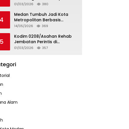
Tapteng
01/03/2026
380
Medan Tumbuh Jadi Kota
4
Metropolitan Berbasis
Teknologi
14/05/2026
369
Kodim 0208/Asahan Rehab
5
Jembatan Perintis di
Mandarsah
01/03/2026
357
tegori
orial
an
m
ana Alam
ah