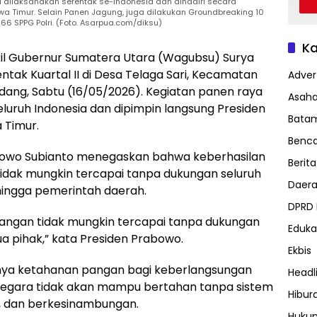
ni dilaksanakan serentak se-Indonesia dan dihadiri secara
wa Timur. Selain Panen Jagung, juga dilakukan Groundbreaking 10
6 SPPG Polri. (Foto. Asarpua.com/diksu)
Ka
il Gubernur Sumatera Utara (Wagubsu) Surya
tak Kuartal II di Desa Telaga Sari, Kecamatan
Advert
dang, Sabtu (16/05/2026). Kegiatan panen raya
Asah
eluruh Indonesia dan dipimpin langsung Presiden
Bata
 Timur.
Benc
bowo Subianto menegaskan bahwa keberhasilan
Berita
ak mungkin tercapai tanpa dukungan seluruh
Daer
 hingga pemerintah daerah.
DPRD
angan tidak mungkin tercapai tanpa dukungan
Eduka
a pihak,” kata Presiden Prabowo.
Ekbis
nya ketahanan pangan bagi keberlangsungan
Headl
negara tidak akan mampu bertahan tanpa sistem
Hibur
, dan berkesinambungan.
Huku