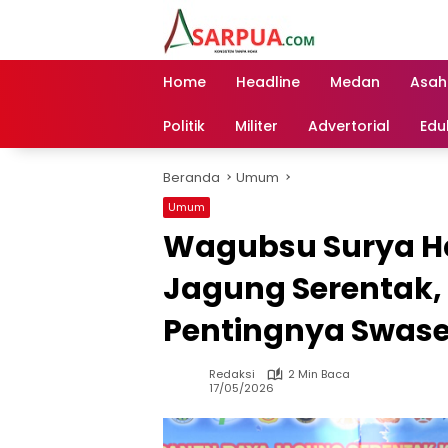
Langsung
ke
konten
Home
Headline
Medan
Asah
Politik
Militer
Advertorial
Edu
Beranda
Umum
Umum
Wagubsu Surya Ha
Jagung Serentak,
Pentingnya Swa
Redaksi
2 Min Baca
17/05/2026