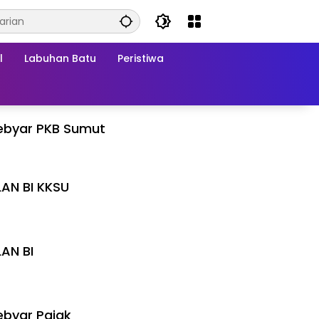
l
Labuhan Batu
Peristiwa
ebyar PKB Sumut
LAN BI KKSU
I
LAN BI
I
byar Pajak