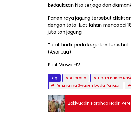
kedaulatan kita terjaga dan diamank
Panen raya jagung tersebut dilaksana
dengan total luas lahan mencapai 18
juta ton jagung.
Turut hadir pada kegiatan tersebut
(Asarpua)
Post Views:
62
Tag:
Asarpua
Hadiri Panen Ra
Pentingnya Swasembada Pangan
Zakiyuddin Harahap Hadiri Pere