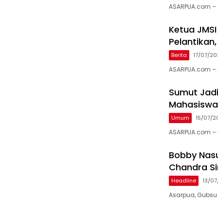
ASARPUA.com – G
Ketua JMSI
Pelantikan
Berita
17/07/2
ASARPUA.com – 
Sumut Jadi
Mahasiswa
Umum
15/07/2
ASARPUA.com – 
Bobby Nasut
Chandra Si
Headline
13/0
Asarpua, Gubsu B