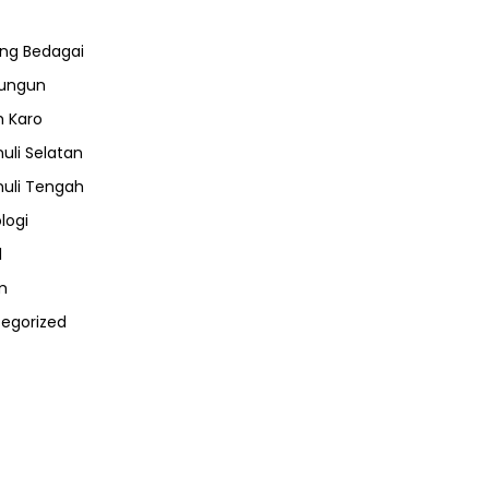
ng Bedagai
lungun
 Karo
uli Selatan
uli Tengah
logi
l
m
egorized