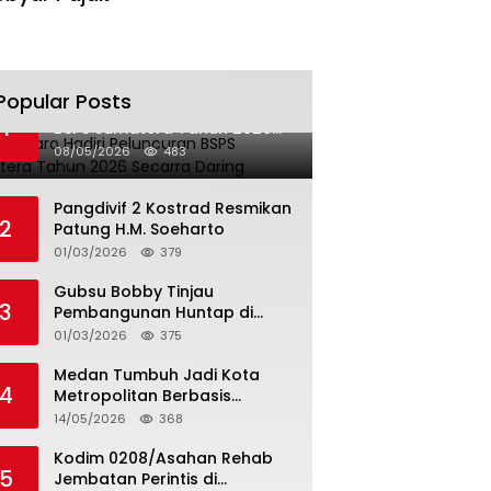
Popular Posts
Bupati Karo Hadiri Peluncuran
1
BSPS Sumatera Tahun 2026
Secarra Daring
08/05/2026
483
Pangdivif 2 Kostrad Resmikan
2
Patung H.M. Soeharto
01/03/2026
379
Gubsu Bobby Tinjau
3
Pembangunan Huntap di
Tapteng
01/03/2026
375
Medan Tumbuh Jadi Kota
4
Metropolitan Berbasis
Teknologi
14/05/2026
368
Kodim 0208/Asahan Rehab
5
Jembatan Perintis di