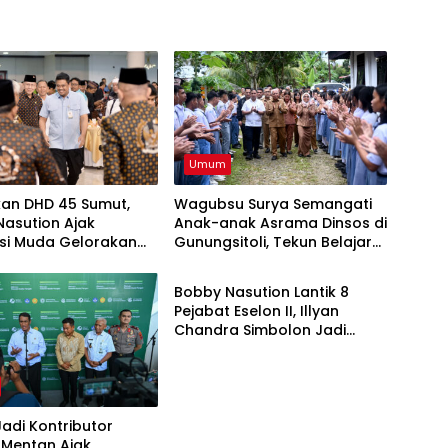
Umum
kan DHD 45 Sumut,
Wagubsu Surya Semangati
asution Ajak
Anak-anak Asrama Dinsos di
si Muda Gelorakan
Gunungsitoli, Tekun Belajar
Headline
at Juang ’45
Raih Cita-cita
Bobby Nasution Lantik 8
Pejabat Eselon II, Illyan
Chandra Simbolon Jadi
Kadisnaker Sumut
adi Kontributor
 Mentan Ajak