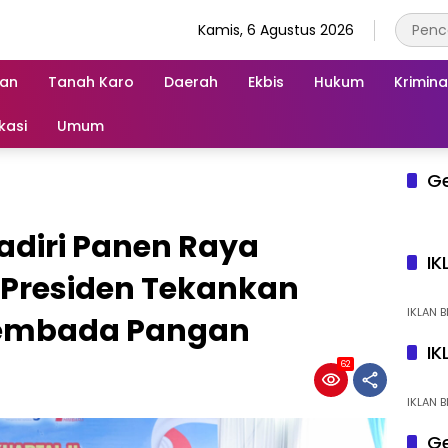
Kamis, 6 Agustus 2026
an
Tanah Karo
Daerah
Ekbis
Hukum
Krimina
kasi
Umum
G
diri Panen Raya
IK
 Presiden Tekankan
IKLAN B
sembada Pangan
IK
62
IKLAN B
Ge