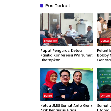
Pos Terkait
Headline
Berita
Rapat Pengurus, Ketua
Pelanti
Panitia Konferensi PWI Sumut
Bobby N
Ditetapkan
Genera
Semang
Berita
Umum
Ketua JMSI Sumut Anto Genk
Sumut J
Ajak Pengurus Hadiri
Utama,