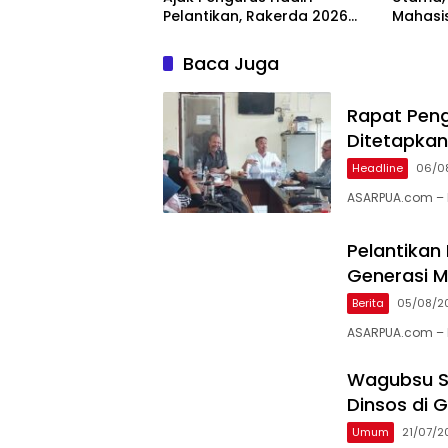
Pelantikan, Rakerda 2026
Mahasi
dan Family Gathering
Swase
Baca Juga
Rapat Peng
Ditetapkan
Headline
06/0
ASARPUA.com – 
Pelantikan
Generasi 
Berita
05/08/2
ASARPUA.com – 
Wagubsu S
Dinsos di G
Umum
21/07/2