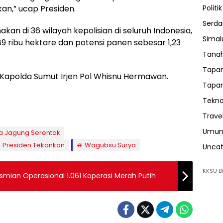
an,” ucap Presiden.
Politik
Serda
kan di 36 wilayah kepolisian di seluruh Indonesia,
Sima
9 ribu hektare dan potensi panen sebesar 1,23
Tanah
Tapan
, Kapolda Sumut Irjen Pol Whisnu Hermawan.
Tapan
Tekno
Trave
Umu
ya Jagung Serentak
Presiden Tekankan
Wagubsu Surya
Uncat
KKSU BI
smian Operasional 1.061 Koperasi Merah Putih