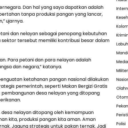
 bernegara. Dan hal yang saya dapatkan adalah
Inter
bertahan tanpa produksi pangan yang lancar,
Kese
” ujarnya.
Kolo
petani dan nelayan sebagai penopang kebutuhan
Krimi
 sektor tersebut memiliki kontribusi besar dalam
Labuh
Manda
yan. Para petani dan para nelayan adalah
Meda
ngsa dan negara,” katanya.
Militer
nguatan ketahanan pangan nasional dilakukan
Nasio
rategis pemerintah, seperti Makan Bergizi Gratis
Olahr
ga pembangunan desa nelayan yang ditopang
Otom
erikanan.
Peka
, desa nelayan ditopang oleh kemampuan
Perist
anan kita, produksi pangan kita aman. Aman
Polisi
nak. Jagung strategis untuk pakan ternak. Jadi