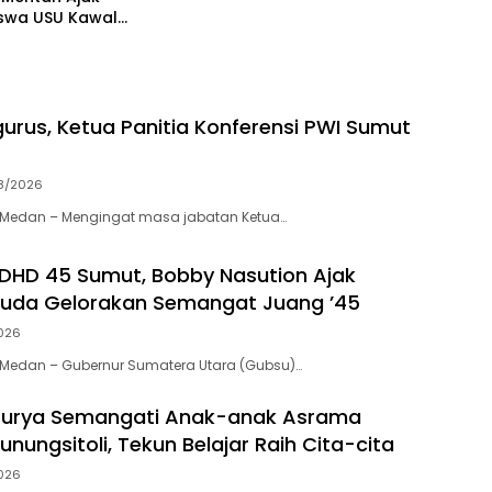
swa USU Kawal
mbada Pangan
urus, Ketua Panitia Konferensi PWI Sumut
8/2026
Medan – Mengingat masa jabatan Ketua…
 DHD 45 Sumut, Bobby Nasution Ajak
Muda Gelorakan Semangat Juang ’45
026
Medan – Gubernur Sumatera Utara (Gubsu)…
urya Semangati Anak-anak Asrama
unungsitoli, Tekun Belajar Raih Cita-cita
026