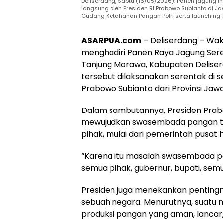
Deliserdang, Sabtu (16/05/2026). Panen jagung i
langsung oleh Presiden RI Prabowo Subianto di Ja
Gudang Ketahanan Pangan Polri serta launching 16
ASARPUA.com
– Deliserdang – Wak
menghadiri Panen Raya Jagung Seren
Tanjung Morawa, Kabupaten Deliser
tersebut dilaksanakan serentak di s
Prabowo Subianto dari Provinsi Jawa
Dalam sambutannya, Presiden Pra
mewujudkan swasembada pangan tid
pihak, mulai dari pemerintah pusat
“Karena itu masalah swasembada p
semua pihak, gubernur, bupati, semu
Presiden juga menekankan penting
sebuah negara. Menurutnya, suatu 
produksi pangan yang aman, lancar