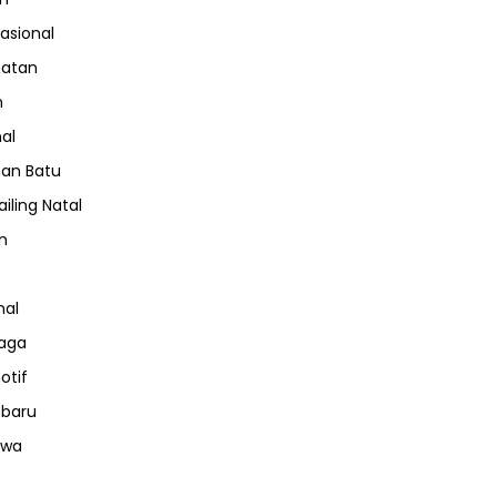
nasional
hatan
m
nal
an Batu
iling Natal
n
nal
aga
otif
nbaru
iwa