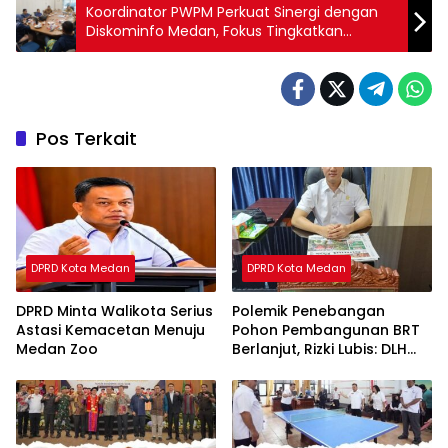
Koordinator PWPM Perkuat Sinergi dengan
Diskominfo Medan, Fokus Tingkatkan
Kesejahteraan Wartawan
Pos Terkait
DPRD Kota Medan
DPRD Kota Medan
DPRD Minta Walikota Serius
Polemik Penebangan
Astasi Kemacetan Menuju
Pohon Pembangunan BRT
Medan Zoo
Berlanjut, Rizki Lubis: DLH
Medan Jangan Buang
Badan