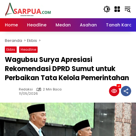
Langsung
ke
konten
Home
Headline
Medan
Asahan
Tanah Karo
Beranda
Ekbis
Ekbis
Headline
Wagubsu Surya Apresiasi
Rekomendasi DPRD Sumut untuk
Perbaikan Tata Kelola Pemerintahan
41
Redaksi
2 Min Baca
11/05/2026