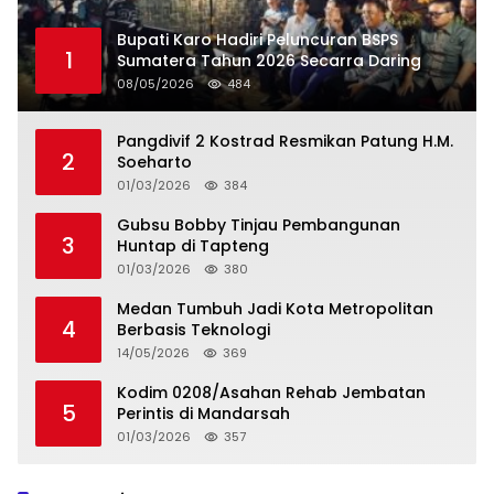
Bupati Karo Hadiri Peluncuran BSPS
1
Sumatera Tahun 2026 Secarra Daring
08/05/2026
484
Pangdivif 2 Kostrad Resmikan Patung H.M.
2
Soeharto
01/03/2026
384
Gubsu Bobby Tinjau Pembangunan
3
Huntap di Tapteng
01/03/2026
380
Medan Tumbuh Jadi Kota Metropolitan
4
Berbasis Teknologi
14/05/2026
369
Kodim 0208/Asahan Rehab Jembatan
5
Perintis di Mandarsah
01/03/2026
357