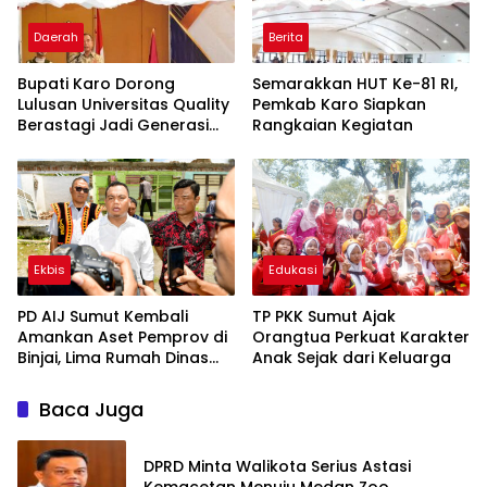
Daerah
Berita
Bupati Karo Dorong
Semarakkan HUT Ke-81 RI,
Lulusan Universitas Quality
Pemkab Karo Siapkan
Berastagi Jadi Generasi
Rangkaian Kegiatan
Inovatif dan Berintegritas
Ekbis
Edukasi
PD AIJ Sumut Kembali
TP PKK Sumut Ajak
Amankan Aset Pemprov di
Orangtua Perkuat Karakter
Binjai, Lima Rumah Dinas
Anak Sejak dari Keluarga
Eks Bioskop Ria Dibongkar
Baca Juga
DPRD Minta Walikota Serius Astasi
Kemacetan Menuju Medan Zoo