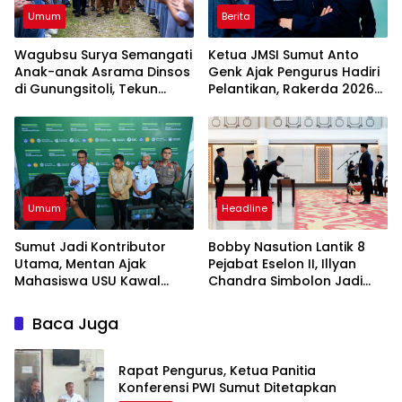
Umum
Berita
Wagubsu Surya Semangati
Ketua JMSI Sumut Anto
Anak-anak Asrama Dinsos
Genk Ajak Pengurus Hadiri
di Gunungsitoli, Tekun
Pelantikan, Rakerda 2026
Belajar Raih Cita-cita
dan Family Gathering
Umum
Headline
Sumut Jadi Kontributor
Bobby Nasution Lantik 8
Utama, Mentan Ajak
Pejabat Eselon II, Illyan
Mahasiswa USU Kawal
Chandra Simbolon Jadi
Swasembada Pangan
Kadisnaker Sumut
Baca Juga
Rapat Pengurus, Ketua Panitia
Konferensi PWI Sumut Ditetapkan