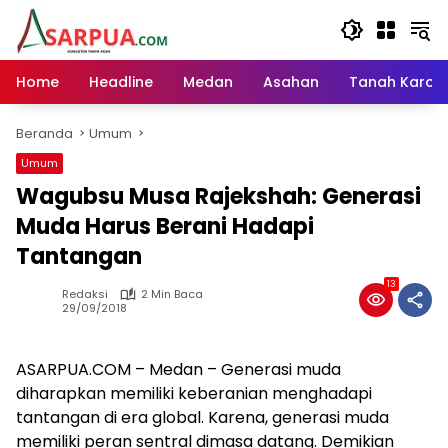
Langsung
ke
konten
Home
Headline
Medan
Asahan
Tanah Karo
Beranda
Umum
Umum
Wagubsu Musa Rajekshah: Generasi
Muda Harus Berani Hadapi
Tantangan
13
Redaksi
2 Min Baca
29/09/2018
ASARPUA.COM – Medan – Generasi muda
diharapkan memiliki keberanian menghadapi
tantangan di era global. Karena, generasi muda
memiliki peran sentral dimasa datang. Demikian