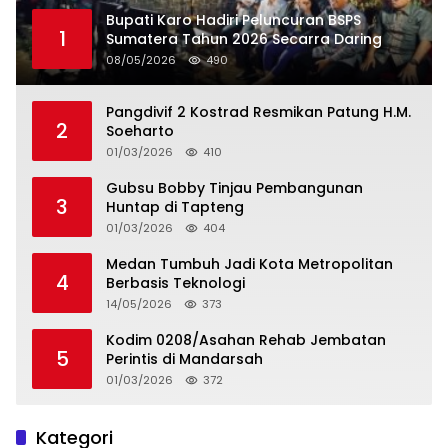
Bupati Karo Hadiri Peluncuran BSPS
1
Sumatera Tahun 2026 Secarra Daring
08/05/2026
490
Pangdivif 2 Kostrad Resmikan Patung H.M.
2
Soeharto
01/03/2026
410
Gubsu Bobby Tinjau Pembangunan
3
Huntap di Tapteng
01/03/2026
404
Medan Tumbuh Jadi Kota Metropolitan
4
Berbasis Teknologi
14/05/2026
373
Kodim 0208/Asahan Rehab Jembatan
5
Perintis di Mandarsah
01/03/2026
372
Kategori