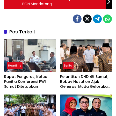
PON Mendatang
Pos Terkait
Headline
Berita
Rapat Pengurus, Ketua
Pelantikan DHD 45 Sumut,
Panitia Konferensi PWI
Bobby Nasution Ajak
Sumut Ditetapkan
Generasi Muda Gelorakan
Semangat Juang ’45