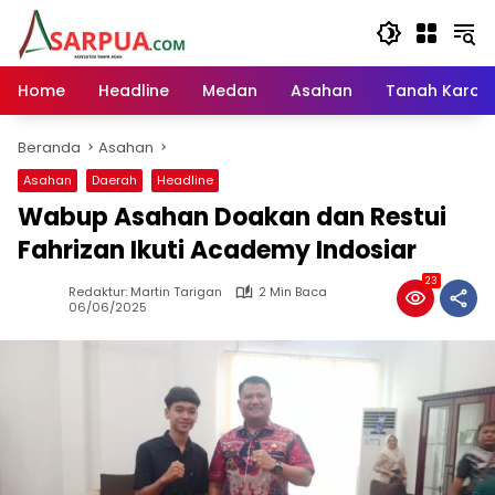
Langsung
ke
konten
Home
Headline
Medan
Asahan
Tanah Karo
Beranda
Asahan
Asahan
Daerah
Headline
Wabup Asahan Doakan dan Restui
Fahrizan Ikuti Academy Indosiar
23
Redaktur: Martin Tarigan
2 Min Baca
06/06/2025