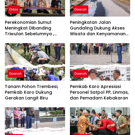
Ekbis
Daerah
Perekonomian Sumut
Peningkatan Jalan
Meningkat Dibanding
Gundaling Dukung Akses
Triwulan Sebelumnya ,
Wisata dan Kenyamanan
Pertumbuhan Positif 5,06%
Masyarakat
Daerah
Daerah
Tanam Pohon Trembesi,
Pemkab Karo Apresiasi
Pemkab Karo Dukung
Personel Satpol PP, Linmas,
Gerakan Langit Biru
dan Pemadam Kebakaran