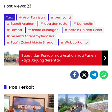
Post Views:
23
Tag:
Arbil Fahrizan
bernyanyi
Bupati Asahan
doa dan restu
Kompetisi
Lomba
minta dukungan
peraih Golden Ticket
peserta Academy Indosiar
Taufik Zainal Abidin Siregar
Wabup Rianto
Bupati dan Forkopimda Asahan Ikuti Panen
Raya Jagung Serentak
Pos Terkait