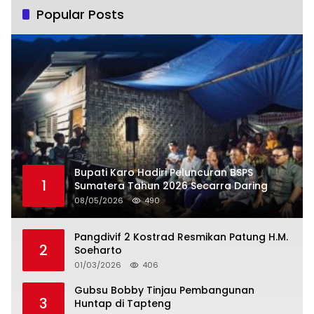
Popular Posts
Bupati Karo Hadiri Peluncuran BSPS
1
Sumatera Tahun 2026 Secarra Daring
08/05/2026
490
Pangdivif 2 Kostrad Resmikan Patung H.M.
2
Soeharto
01/03/2026
406
Gubsu Bobby Tinjau Pembangunan
3
Huntap di Tapteng