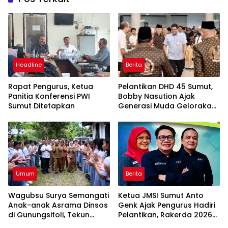
Headline
Berita
Rapat Pengurus, Ketua
Pelantikan DHD 45 Sumut,
Panitia Konferensi PWI
Bobby Nasution Ajak
Sumut Ditetapkan
Generasi Muda Gelorakan
Semangat Juang ’45
Umum
Berita
Wagubsu Surya Semangati
Ketua JMSI Sumut Anto
Anak-anak Asrama Dinsos
Genk Ajak Pengurus Hadiri
di Gunungsitoli, Tekun
Pelantikan, Rakerda 2026
Belajar Raih Cita-cita
dan Family Gathering