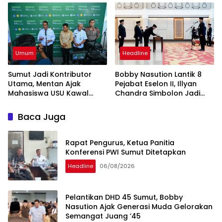
Umum
Headline
Sumut Jadi Kontributor
Bobby Nasution Lantik 8
Utama, Mentan Ajak
Pejabat Eselon II, Illyan
Mahasiswa USU Kawal
Chandra Simbolon Jadi
Swasembada Pangan
Kadisnaker Sumut
Baca Juga
Rapat Pengurus, Ketua Panitia
Konferensi PWI Sumut Ditetapkan
Headline
06/08/2026
Pelantikan DHD 45 Sumut, Bobby
Nasution Ajak Generasi Muda Gelorakan
Semangat Juang ’45