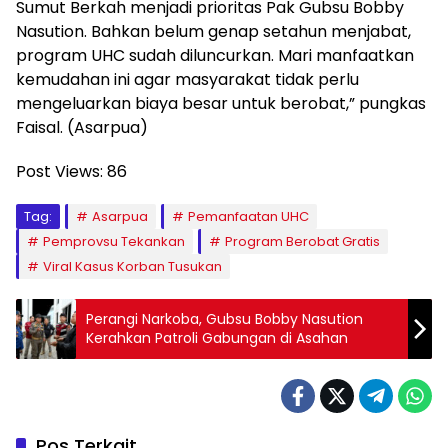
Sumut Berkah menjadi prioritas Pak Gubsu Bobby
Nasution. Bahkan belum genap setahun menjabat,
program UHC sudah diluncurkan. Mari manfaatkan
kemudahan ini agar masyarakat tidak perlu
mengeluarkan biaya besar untuk berobat,” pungkas
Faisal. (Asarpua)
Post Views:
86
Tag:
Asarpua
Pemanfaatan UHC
Pemprovsu Tekankan
Program Berobat Gratis
Viral Kasus Korban Tusukan
Perangi Narkoba, Gubsu Bobby Nasution
Kerahkan Patroli Gabungan di Asahan
Pos Terkait