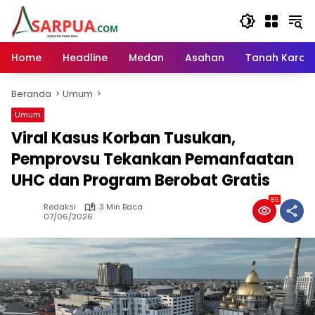
Langsung
ke
konten
Home
Headline
Medan
Asahan
Tanah Karo
Beranda
Umum
Umum
Viral Kasus Korban Tusukan,
Pemprovsu Tekankan Pemanfaatan
UHC dan Program Berobat Gratis
86
Redaksi
3 Min Baca
07/06/2026