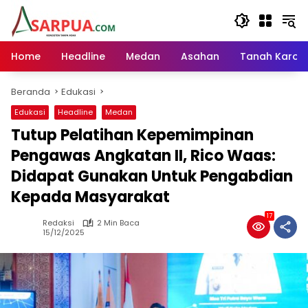
Langsung
ke
konten
Home
Headline
Medan
Asahan
Tanah Karo
Beranda
Edukasi
Edukasi
Headline
Medan
Tutup Pelatihan Kepemimpinan
Pengawas Angkatan II, Rico Waas:
Didapat Gunakan Untuk Pengabdian
Kepada Masyarakat
17
Redaksi
2 Min Baca
15/12/2025