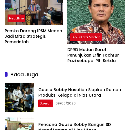
Headline
Pemko Dorong IPSM Medan
Jadi Mitra Strategis
DPRD Kota Medan
Pemerintah
DPRD Medan Soroti
Penunjukan Erfin Fachrur
Razi sebagai Plh Sekda
Baca Juga
Gubsu Bobby Nasution Siapkan Rumah
Produksi Kelapa di Nias Utara
Daerah
09/08/2026
Rencana Gubsu Bobby Bangun SD
Negeri Lasara di Nias Utara