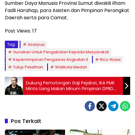
Sumber Daya Manusia Provinsi Sumut diwakili Ilham
Fadli Harahap, para Asisten dan Pimpinan Perangkat
Daerah serta para Camat.
Post Views:
17
Tag:
Asarpua
Gunakan Untuk Pengabdian Kepada Masyarakat
Kepemimpinan Pengawas Angkatan II
Rico Waas
Tutup Pelatihan
Walikota Medan
Dukung Pemotongan Gaji Pejabat, IKA PMII
Minta Uang Makan Minum Pimpinan DPRD
Sumut Dialihkan ke Korban Banjir
Pos Terkait