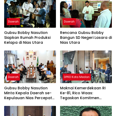
Daerah
Daerah
Gubsu Bobby Nasution
Rencana Gubsu Bobby
Siapkan Rumah Produksi
Bangun SD Negeri Lasara di
Kelapa di Nias Utara
Nias Utara
Daerah
DPRD Kota Medan
Gubsu Bobby Nasution
Maknai Kemerdekaan RI
Minta Kepala Daerah se-
Ke-81, Rico Waas:
Kepulauan Nias Percepat
Tegaskan Komitmen
Usulan BKP 2027
Pelayanan Primer