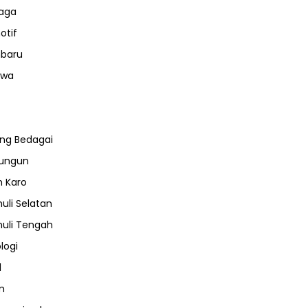
aga
otif
nbaru
iwa
ng Bedagai
lungun
 Karo
uli Selatan
uli Tengah
logi
l
m