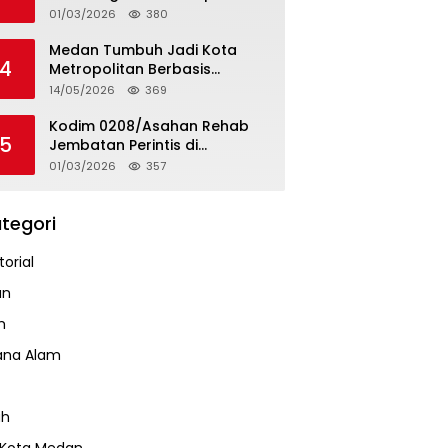
Tapteng
01/03/2026
380
Medan Tumbuh Jadi Kota
4
Metropolitan Berbasis
Teknologi
14/05/2026
369
Kodim 0208/Asahan Rehab
5
Jembatan Perintis di
Mandarsah
01/03/2026
357
tegori
orial
an
m
ana Alam
ah