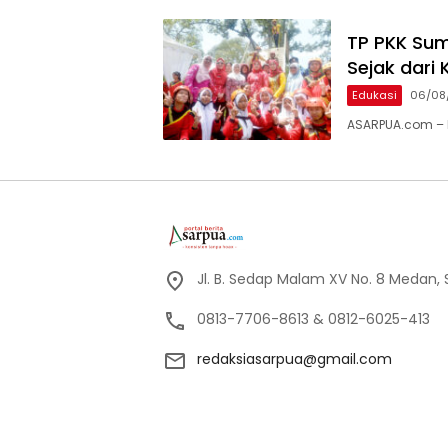
TP PKK Sum
Sejak dari 
Edukasi
06/08
ASARPUA.com – M
Jl. B. Sedap Malam XV No. 8 Medan,
0813-7706-8613 & 0812-6025-413
redaksiasarpua@gmail.com