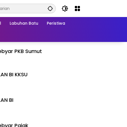
l
Labuhan Batu
Peristiwa
ebyar PKB Sumut
LAN BI KKSU
I
LAN BI
I
byar Pajak