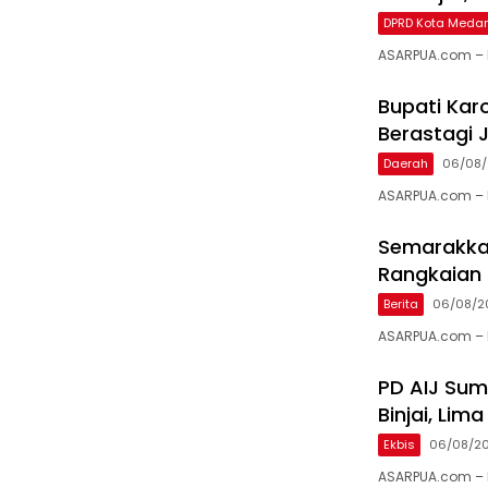
DPRD Kota Meda
ASARPUA.com – M
Bupati Karo
Berastagi J
Daerah
06/08
ASARPUA.com – K
Semarakkan
Rangkaian 
Berita
06/08/2
ASARPUA.com – 
PD AIJ Sum
Binjai, Li
Ekbis
06/08/2
ASARPUA.com – B