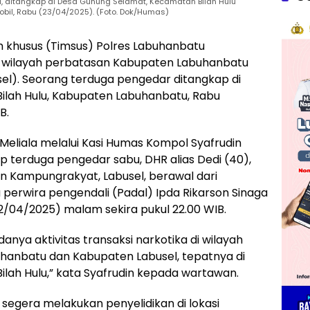
, ditangkap di Desa Gunung Selamat, Kecamatan Bilah Hulu
il, Rabu (23/04/2025). (Foto. Dok/Humas)
 khusus (Timsus) Polres Labuhanbatu
 wilayah perbatasan Kabupaten Labuhanbatu
el). Seorang terduga pengedar ditangkap di
lah Hulu, Kabupaten Labuhanbatu, Rabu
B.
eliala melalui Kasi Humas Kompol Syafrudin
terduga pengedar sabu, DHR alias Dedi (40),
 Kampungrakyat, Labusel, berawal dari
 perwira pengendali (Padal) Ipda Rikarson Sinaga
22/04/2025) malam sekira pukul 22.00 WIB.
nya aktivitas transaksi narkotika di wilayah
anbatu dan Kabupaten Labusel, tepatnya di
lah Hulu,” kata Syafrudin kepada wartawan.
 segera melakukan penyelidikan di lokasi