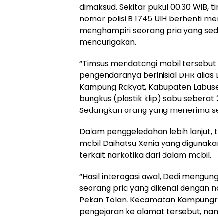
dimaksud. Sekitar pukul 00.30 WIB, 
nomor polisi B 1745 UIH berhenti me
menghampiri seorang pria yang seda
mencurigakan.
“Timsus mendatangi mobil tersebu
pengendaranya berinisial DHR alias
Kampung Rakyat, Kabupaten Labusel
bungkus (plastik klip) sabu seberat
Sedangkan orang yang menerima sesu
Dalam penggeledahan lebih lanjut,
mobil Daihatsu Xenia yang digunakan
terkait narkotika dari dalam mobil.
“Hasil interogasi awal, Dedi mengun
seorang pria yang dikenal dengan n
Pekan Tolan, Kecamatan Kampungra
pengejaran ke alamat tersebut, na