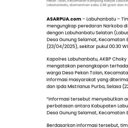
Pekan Tolan, Kecamatan Kampung Rakyat Labusel
Labuhanbatu, diamanman sabu 2,46 gram dan mob
ASARPUA.com
– Labuhanbatu – Tim
mengungkap peredaran Narkoba di
dengan Labuhanbatu Selatan (Labus
Desa Gunung Selamat, Kecamatan Bi
(23/04/2025), sekitar pukul 00.30 WI
Kapolres Labuhanbatu, AKBP Choky M
mengatakan penangkapan terhadap 
warga Desa Pekan Tolan, Kecamatan
informasi masyarakat yang diterima
dan Ipda Mistrianus Purba, Selasa (
“Informasi tersebut menyebutkan ada
perbatasan antara Kabupaten Labuh
Desa Gunung Selamat, Kecamatan Bi
Berdasarkan informasi tersebut, tim