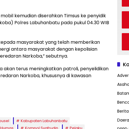
 mobil kemudian diserahkan Timsus ke penyidik
koba) Polres Labuhanbatu pada pukul 04.30 WIB
kepada masyarakat yang telah memberikan
sinergi antara masyarakat dengan kepolisian
eredaran Narkoba,” sebutnya.
Ka
akan terus meningkatkan patroli, penyelidikan
eredaran Narkoba, khususnya di kawasan
Advert
Asah
Bata
Benc
Berita
Daer
busel
Kabupaten Labuhanbatu
i Humas
Kompol Syafrudin
Pelaku