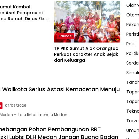
Olahr
Sumut Kembali
n Aset Pemprov di
Otom
 Lima Rumah Dinas Eks
 Ria Dibongkar
Peka
Perist
Edukasi
Polisi
TP PKK Sumut Ajak Orangtua
Politik
Perkuat Karakter Anak Sejak
dari Keluarga
Serda
Sima
Tanah
 Walikota Serius Astasi Kemacetan Menuju
Tapan
Tapan
n
07/08/2026
Tekno
Medan – Lalu lintas menuju Medan…
Trave
enebangan Pohon Pembangunan BRT
Umu
 Rizki Lubis: DLH Medan Jangan Buang Badan