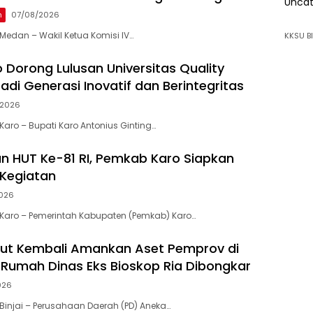
Uncat
n
07/08/2026
edan – Wakil Ketua Komisi IV…
KKSU BI
 Dorong Lulusan Universitas Quality
adi Generasi Inovatif dan Berintegritas
/2026
aro – Bupati Karo Antonius Ginting…
 HUT Ke-81 RI, Pemkab Karo Siapkan
Kegiatan
026
Karo – Pemerintah Kabupaten (Pemkab) Karo…
ut Kembali Amankan Aset Pemprov di
ma Rumah Dinas Eks Bioskop Ria Dibongkar
026
injai – Perusahaan Daerah (PD) Aneka…