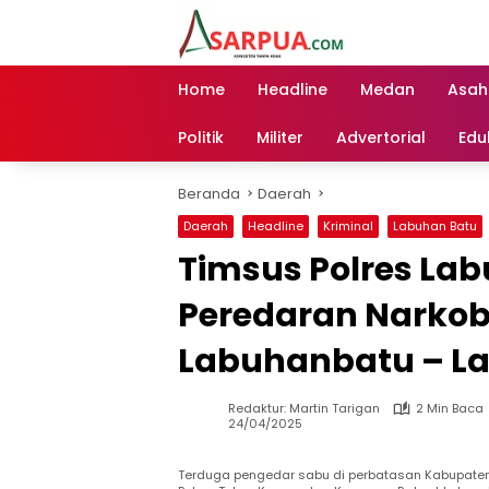
Langsung
ke
konten
Home
Headline
Medan
Asah
Politik
Militer
Advertorial
Edu
Beranda
Daerah
Daerah
Headline
Kriminal
Labuhan Batu
Timsus Polres La
Peredaran Narkob
Labuhanbatu – La
Redaktur: Martin Tarigan
2 Min Baca
24/04/2025
Terduga pengedar sabu di perbatasan Kabupaten 