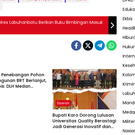
DPRD
s
Eduka
Ekbis
olres Labuhanbatu Berikan Buku Bimbingan Masuk
Headl
Hibur
Huku
Inter
ota Medan
Kese
k Penebangan Pohon
Kolo
gunan BRT Berlanjut,
Krimi
ubis: DLH Medan
 Buang Badan
Labuh
Manda
Daerah
Meda
Bupati Karo Dorong Lulusan
Universitas Quality Berastagi
Militer
Jadi Generasi Inovatif dan
Nasio
Berintegritas