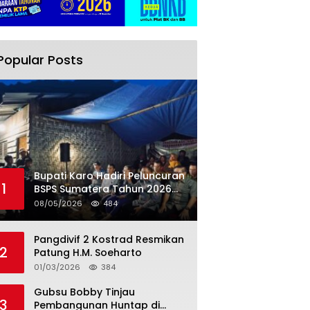
Popular Posts
Bupati Karo Hadiri Peluncuran
1
BSPS Sumatera Tahun 2026
Secarra Daring
08/05/2026
484
Pangdivif 2 Kostrad Resmikan
2
Patung H.M. Soeharto
01/03/2026
384
Gubsu Bobby Tinjau
3
Pembangunan Huntap di