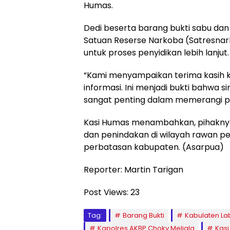
Humas.
Dedi beserta barang bukti sabu dan
Satuan Reserse Narkoba (Satresnar
untuk proses penyidikan lebih lanjut.
“Kami menyampaikan terima kasih 
informasi. Ini menjadi bukti bahwa 
sangat penting dalam memerangi p
Kasi Humas menambahkan, pihaknya 
dan penindakan di wilayah rawan p
perbatasan kabupaten. (Asarpua)
Reporter: Martin Tarigan
Post Views:
23
Tag:
Barang Bukti
Kabulaten La
Kapolres AKBP Choky Meliala
Kas