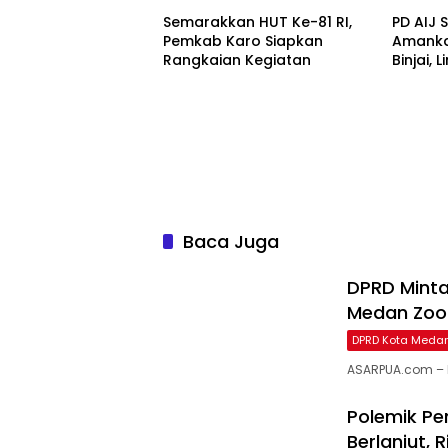
Semarakkan HUT Ke-81 RI,
PD AIJ 
Pemkab Karo Siapkan
Amanka
Rangkaian Kegiatan
Binjai,
Bioskop
Baca Juga
DPRD Minta
Medan Zoo
DPRD Kota Meda
ASARPUA.com – 
Polemik P
Berlanjut,