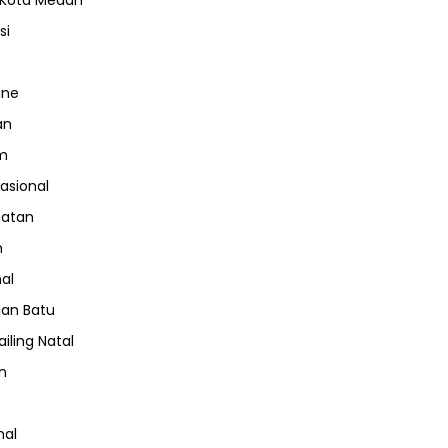
 Kota Medan
si
ine
an
m
nasional
hatan
m
nal
an Batu
iling Natal
n
nal