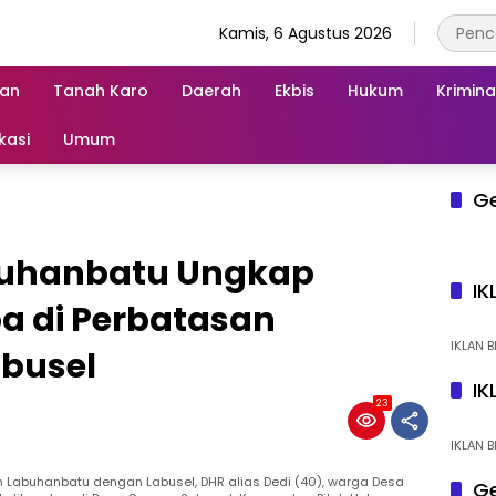
Kamis, 6 Agustus 2026
an
Tanah Karo
Daerah
Ekbis
Hukum
Krimina
kasi
Umum
G
buhanbatu Ungkap
IK
a di Perbatasan
IKLAN B
busel
IK
23
IKLAN B
Labuhanbatu dengan Labusel, DHR alias Dedi (40), warga Desa
Ge