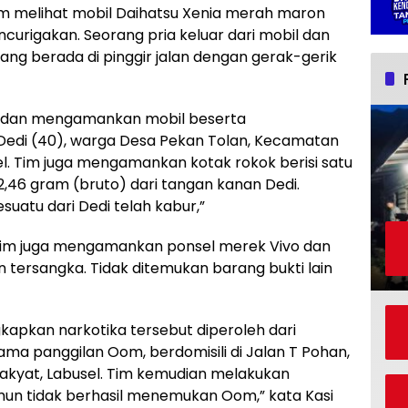
tim melihat mobil Daihatsu Xenia merah maron
ncurigakan. Seorang pria keluar dari mobil dan
ng berada di pinggir jalan dengan gerak-gerik
t dan mengamankan mobil beserta
 Dedi (40), warga Desa Pekan Tolan, Kecamatan
. Tim juga mengamankan kotak rokok berisi satu
 2,46 gram (bruto) dari tangan kanan Dedi.
atu dari Dedi telah kabur,”
 tim juga mengamankan ponsel merek Vivo dan
 tersangka. Tidak ditemukan barang bukti lain
gkapkan narkotika tersebut diperoleh dari
ama panggilan Oom, berdomisili di Jalan T Pohan,
kyat, Labusel. Tim kemudian melakukan
mun tidak berhasil menemukan Oom,” kata Kasi