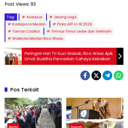
Post Views:
93
Tag:
Asarpua
Jelang Laga
Kadispora Medan
Piala AFF U-19 2026
Taman Cadika
Timnas Timor Leste dan Vietnam
Walikota Medan Rico Waas
Peringati Hari Tri Suci Waisak, Rico Waas Ajak
Umat Buddha Pancarkan Cahaya Kebaikan
Pos Terkait
Berita
Daerah