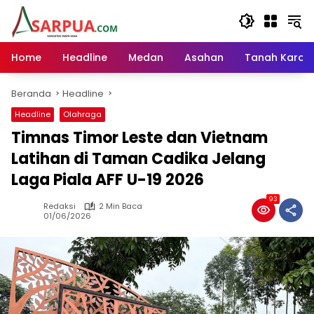
Langsung
ke
konten
Home
Headline
Medan
Asahan
Tanah Karo
Beranda
Headline
Headline
Olahraga
Timnas Timor Leste dan Vietnam
Latihan di Taman Cadika Jelang
Laga Piala AFF U-19 2026
93
Redaksi
2 Min Baca
01/06/2026