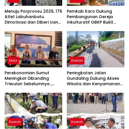
Menuju Porprovsu 2026, 176
Pemkab Karo Dukung
Atlet Labuhanbatu
Pembangunan Gereja
Dimotivasi dan Diberi Uang
Inkulturatif GBKP Bukit
Puding
Klasis Barus Sibayak
Ekbis
Daerah
Perekonomian Sumut
Peningkatan Jalan
Meningkat Dibanding
Gundaling Dukung Akses
Triwulan Sebelumnya ,
Wisata dan Kenyamanan
Pertumbuhan Positif 5,06%
Masyarakat
Daerah
Daerah