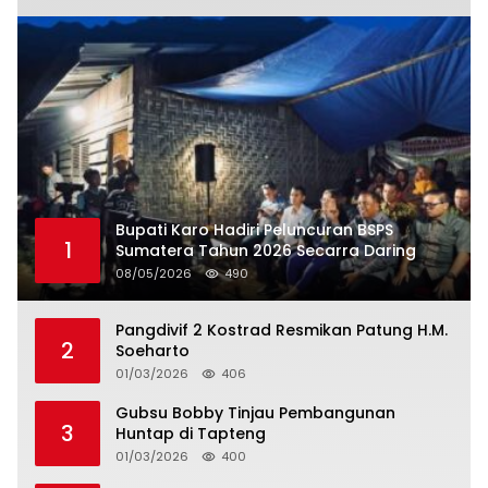
Bupati Karo Hadiri Peluncuran BSPS
1
Sumatera Tahun 2026 Secarra Daring
08/05/2026
490
Pangdivif 2 Kostrad Resmikan Patung H.M.
2
Soeharto
01/03/2026
406
Gubsu Bobby Tinjau Pembangunan
3
Huntap di Tapteng
01/03/2026
400