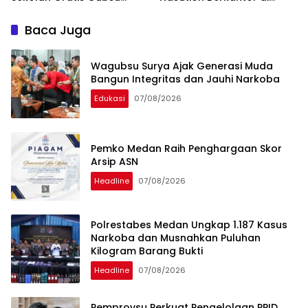
Bobby Nasution Ringankan
Kepulauan Nias, Percepat
Beban Orang Tua
Pembangunan
Baca Juga
Wagubsu Surya Ajak Generasi Muda
Bangun Integritas dan Jauhi Narkoba
Edukasi
07/08/2026
Pemko Medan Raih Penghargaan Skor
Arsip ASN
Headline
07/08/2026
Polrestabes Medan Ungkap 1.187 Kasus
Narkoba dan Musnahkan Puluhan
Kilogram Barang Bukti
Headline
07/08/2026
Pemprovsu Perkuat Pengelolaan PPID,