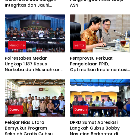
Integritas dan Jauhi
ASN
Narkoba
Headline
Berita
Polrestabes Medan
Pemprovsu Perkuat
Ungkap 1.187 Kasus
Pengelolaan PPID,
Narkoba dan Musnahkan
Optimalkan Implementasi
Puluhan Kilogram Barang
Permendagri Nomor 2
Bukti
Tahun 2026
Daerah
Daerah
Pelajar Nias Utara
DPRD Sumut Apresiasi
Bersyukur Program
Langkah Gubsu Bobby
Sekolah Gratis Gubsu
Nasution Berkantor di