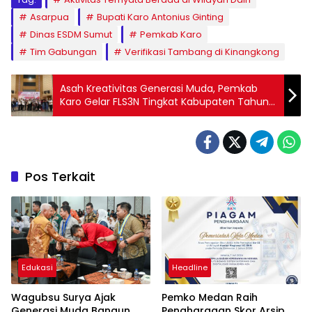
Asarpua
Bupati Karo Antonius Ginting
Dinas ESDM Sumut
Pemkab Karo
Tim Gabungan
Verifikasi Tambang di Kinangkong
Asah Kreativitas Generasi Muda, Pemkab
Karo Gelar FLS3N Tingkat Kabupaten Tahun
2026 di Berastagi
Pos Terkait
Edukasi
Headline
Wagubsu Surya Ajak
Pemko Medan Raih
Generasi Muda Bangun
Penghargaan Skor Arsip