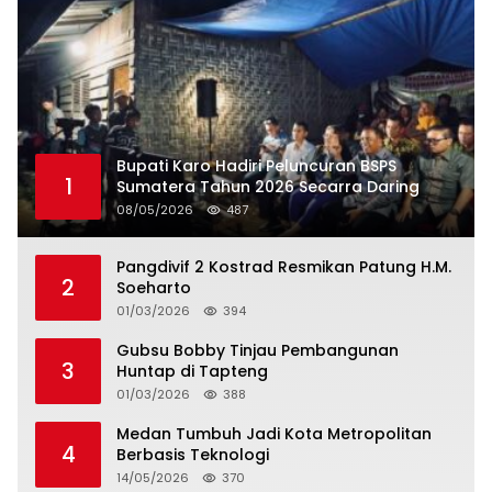
Bupati Karo Hadiri Peluncuran BSPS
1
Sumatera Tahun 2026 Secarra Daring
08/05/2026
487
Pangdivif 2 Kostrad Resmikan Patung H.M.
2
Soeharto
01/03/2026
394
Gubsu Bobby Tinjau Pembangunan
3
Huntap di Tapteng
01/03/2026
388
Medan Tumbuh Jadi Kota Metropolitan
4
Berbasis Teknologi
14/05/2026
370