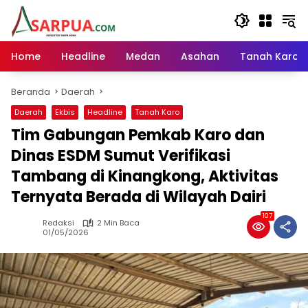
Langsung
ke
konten
Home
Headline
Medan
Asahan
Tanah Karo
Beranda
Daerah
Daerah
Ekbis
Headline
Tanah Karo
Tim Gabungan Pemkab Karo dan
Dinas ESDM Sumut Verifikasi
Tambang di Kinangkong, Aktivitas
Ternyata Berada di Wilayah Dairi
107
Redaksi
2 Min Baca
01/05/2026