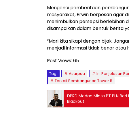
Mengenai pemberitaan pembangunan
masyarakat, Erwin berpesan agar d
menimbulkan persepsi berlebihan dan
disampaikan dalam bentuk berita yan
“Mari kita sikapi dengan bijak. Jan
menjadi informasi tidak benar atau 
Post Views:
65
Tag:
Asarpua
Ini Penjelasan P
Terkait Pembangunan Tower B
DPRD Medan Minta PT PLN Ber
Blackout