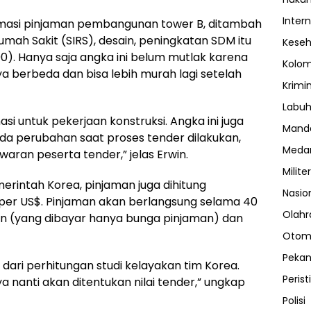
Inter
timasi pinjaman pembangunan tower B, ditambah
umah Sakit (SIRS), desain, peningkatan SDM itu
Kese
000). Hanya saja angka ini belum mutlak karena
Kolo
a berbeda dan bisa lebih murah lagi setelah
Krimi
Labuh
masi untuk pekerjaan konstruksi. Angka ini juga
Manda
da perubahan saat proses tender dilakukan,
Meda
aran peserta tender,” jelas Erwin.
Militer
rintah Korea, pinjaman juga dihitung
Nasio
0 per US$. Pinjaman akan berlangsung selama 40
Olahr
un (yang dibayar hanya bunga pinjaman) dan
Otom
Peka
an dari perhitungan studi kelayakan tim Korea.
Perist
 nanti akan ditentukan nilai tender,” ungkap
Polisi