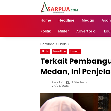
Langsung
ke
konten
Home
Headline
Medan
Asah
Politik
Militer
Advertorial
Edu
Beranda
Ekbis
Ekbis
Headline
Umum
Terkait Pembangu
Medan, Ini Penje
Redaksi
2 Min Baca
24/05/2026