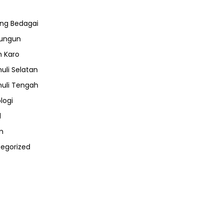
ng Bedagai
lungun
 Karo
uli Selatan
uli Tengah
logi
l
m
egorized