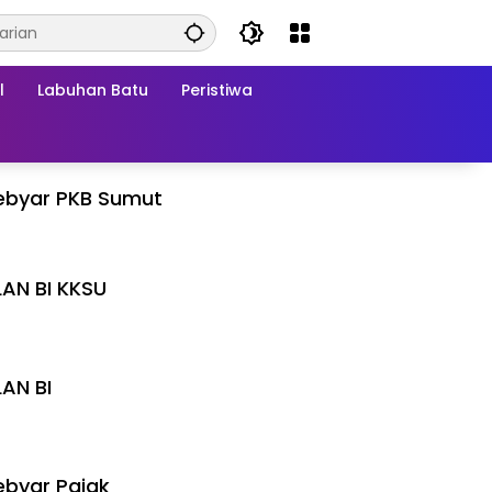
l
Labuhan Batu
Peristiwa
ebyar PKB Sumut
LAN BI KKSU
I
LAN BI
I
byar Pajak