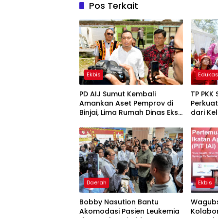
Pos Terkait
Ekbis
Edukas
PD AIJ Sumut Kembali
TP PKK
Amankan Aset Pemprov di
Perkuat
Binjai, Lima Rumah Dinas Eks
dari Ke
Bioskop Ria Dibongkar
Daerah
Ekbis
Bobby Nasution Bantu
Wagubs
Akomodasi Pasien Leukemia
Kolabo