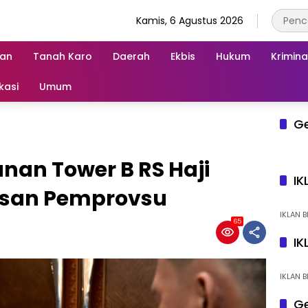
Kamis, 6 Agustus 2026
an
Tanah Karo
Daerah
Ekbis
Hukum
Krimina
kasi
Umum
G
nan Tower B RS Haji
IK
lasan Pemprovsu
IKLAN B
65
IK
IKLAN B
Ge