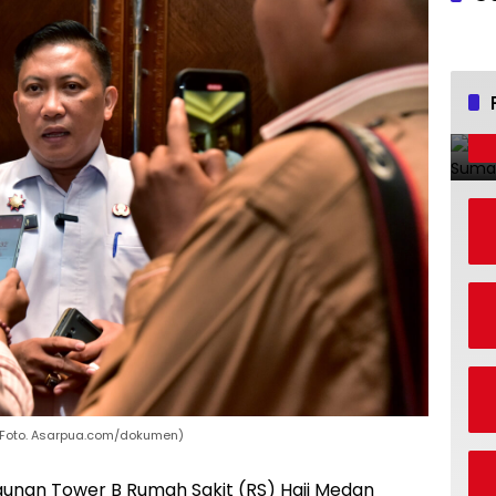
(Foto. Asarpua.com/dokumen)
nan Tower B Rumah Sakit (RS) Haji Medan