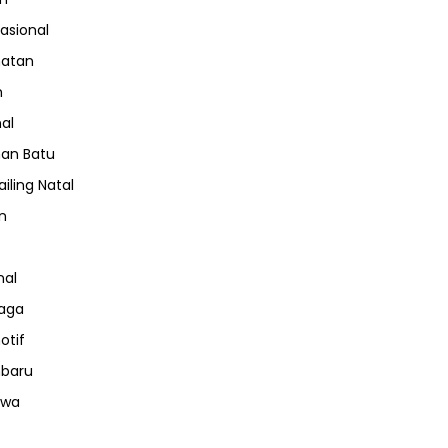
nasional
hatan
m
nal
an Batu
iling Natal
n
nal
aga
otif
nbaru
iwa