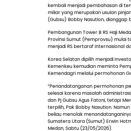
kembali menjadi pembahasan di te
miliar yang merupakan usulan pin
(Gubsu) Bobby Nasution, dianggap b
Pembangunan Tower B RS Haji Med
Provinsi Sumut (Pemprovsu) mulai t
menjadi RS bertaraf internasional d
Korea Selatan dipilih menjadi inve
Kemenkeu kemudian meminta Pempr
Kemendagri melalui permohonan G
“Penandatanganan permohonan per
selesai karena masalah administrasi
dan Pj Gubsu Agus Fatoni, tetapi M
terpilih, Pak Bobby Nasution. Namu
beliau menolak menandatanganinya,
Sumatera Utara (Sumut) Erwin Hotm
Medan, Sabtu (23/05/2026).