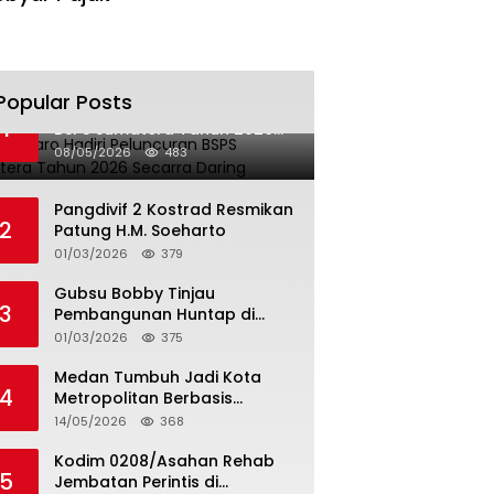
Popular Posts
Bupati Karo Hadiri Peluncuran
1
BSPS Sumatera Tahun 2026
Secarra Daring
08/05/2026
483
Pangdivif 2 Kostrad Resmikan
2
Patung H.M. Soeharto
01/03/2026
379
Gubsu Bobby Tinjau
3
Pembangunan Huntap di
Tapteng
01/03/2026
375
Medan Tumbuh Jadi Kota
4
Metropolitan Berbasis
Teknologi
14/05/2026
368
Kodim 0208/Asahan Rehab
5
Jembatan Perintis di