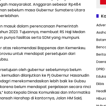
ngah masyarakat. Anggaran sebesar Rp484
jaman sebelum masa Gubernur Sumatera Utara
erlebihan.
Ka
Advert
an masuk dalam perencanaan Pemerintah
ahun 2023. Tujuannya, membuat RS Haji Medan
Asah
an punya fasilitas serta SDM yang mumpuni.
Bata
Benc
stor atas rekomendasi Bappenas dan Kemenkeu.
ovsu untuk mendapat persetujuan dari
Berita
ubsu.
Daer
DPRD
setujuan oleh gubernur sebelumnya belum
, kemudian dilanjutkan ke Pj Gubernur Hasanudin
Eduka
endagri merekomendasikan lebih baik ke Gubsu
Ekbis
n karena belum mendapat penjelasan secara rinci
Headl
” kata Kepala Dinas Komunikasi dan Informatika
ansah Harahap di kantornya, Jalan HM Said,
Hibur
Huku