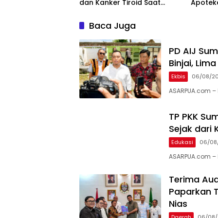
dan Kanker Tiroid Saat
Apotek
Tinjau RSUD Thomsen
Keseha
Baca Juga
PD AIJ Sum
Binjai, Li
Ekbis
06/08/2
ASARPUA.com – B
TP PKK Sum
Sejak dari 
Edukasi
06/08
ASARPUA.com – M
Terima Aud
Paparkan T
Nias
Daerah
06/08