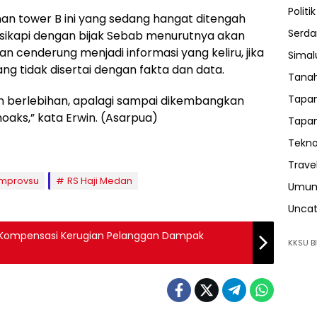
Politik
 tower B ini yang sedang hangat ditengah
Serda
isikapi dengan bijak Sebab menurutnya akan
 cenderung menjadi informasi yang keliru, jika
Sima
g tidak disertai dengan fakta dan data.
Tanah
Tapan
gan berlebihan, apalagi sampai dikembangkan
hoaks,” kata Erwin. (Asarpua)
Tapan
Tekno
Trave
emprovsu
RS Haji Medan
Umu
Uncat
i Kompensasi Kerugian Pelanggan Dampak
KKSU BI