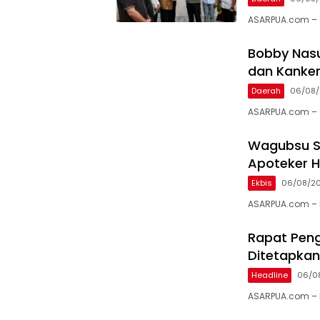
ASARPUA.com – 
Bobby Nasu
dan Kanker
Daerah
06/08
ASARPUA.com – 
Wagubsu Su
Apoteker H
Ekbis
06/08/2
ASARPUA.com – 
Rapat Peng
Ditetapkan
Headline
06/0
ASARPUA.com – 