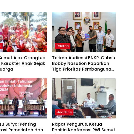
i
Daerah
 Sumut Ajak Orangtua
Terima Audiensi BNKP, Gubsu
 Karakter Anak Sejak
Bobby Nasution Paparkan
luarga
Tiga Prioritas Pembangunan
Kepulauan Nias
Headline
u Surya: Penting
Rapat Pengurus, Ketua
rasi Pemerintah dan
Panitia Konferensi PWI Sumut