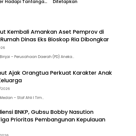
er Hadapi Tantangan
Ditetapkan
tan Global
ut Kembali Amankan Aset Pemprov di
ma Rumah Dinas Eks Bioskop Ria Dibongkar
026
injai – Perusahaan Daerah (PD) Aneka…
ut Ajak Orangtua Perkuat Karakter Anak
Keluarga
/2026
edan – Staf Ahli I Tim…
iensi BNKP, Gubsu Bobby Nasution
iga Prioritas Pembangunan Kepulauan
/2026