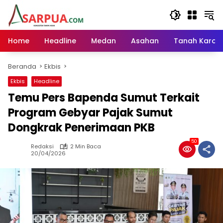
Langsung
ke
konten
Home
Headline
Medan
Asahan
Tanah Karo
Beranda
Ekbis
Ekbis
Headline
Temu Pers Bapenda Sumut Terkait
Program Gebyar Pajak Sumut
Dongkrak Penerimaan PKB
50
Redaksi
2 Min Baca
20/04/2026