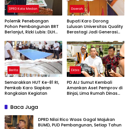
DPRD Kota Medan
Daerah
Polemik Penebangan
Bupati Karo Dorong
Pohon Pembangunan BRT
Lulusan Universitas Quality
Berlanjut, Rizki Lubis: DLH
Berastagi Jadi Generasi
Medan Jangan Buang
Inovatif dan Berintegritas
Badan
Berita
Ekbis
Semarakkan HUT Ke-81 RI,
PD AIJ Sumut Kembali
Pemkab Karo Siapkan
Amankan Aset Pemprov di
Rangkaian Kegiatan
Binjai, Lima Rumah Dinas
Eks Bioskop Ria Dibongkar
Baca Juga
DPRD Nilai Rico Waas Gagal Majukan
BUMD, PUD Pembangunan, Setiap Tahun