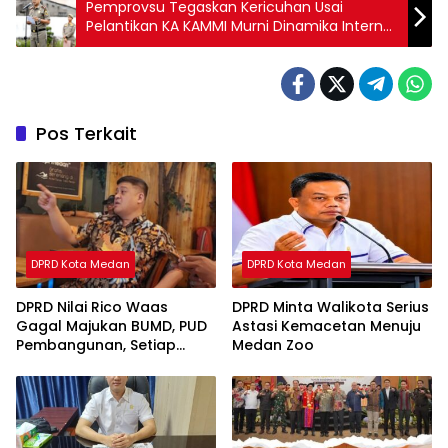
Pemprovsu Tegaskan Kericuhan Usai
Pelantikan KA KAMMI Murni Dinamika Internal
Organisasi
Pos Terkait
DPRD Kota Medan
DPRD Kota Medan
DPRD Nilai Rico Waas
DPRD Minta Walikota Serius
Gagal Majukan BUMD, PUD
Astasi Kemacetan Menuju
Pembangunan, Setiap
Medan Zoo
Tahun Rugi