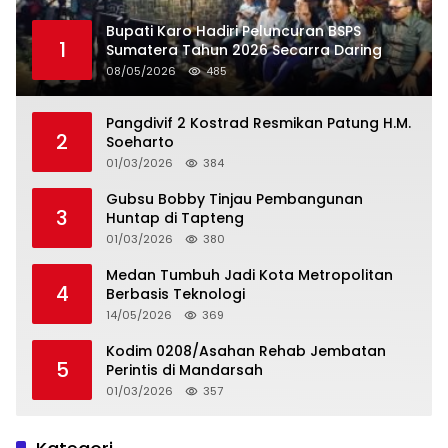
Bupati Karo Hadiri Peluncuran BSPS
1
Sumatera Tahun 2026 Secarra Daring
08/05/2026
485
Pangdivif 2 Kostrad Resmikan Patung H.M.
2
Soeharto
01/03/2026
384
Gubsu Bobby Tinjau Pembangunan
3
Huntap di Tapteng
01/03/2026
380
Medan Tumbuh Jadi Kota Metropolitan
4
Berbasis Teknologi
14/05/2026
369
Kodim 0208/Asahan Rehab Jembatan
5
Perintis di Mandarsah
01/03/2026
357