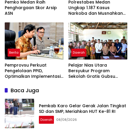
Pemko Medan Raih
Polrestabes Medan
Penghargaan Skor Arsip
Ungkap 1.187 Kasus
ASN
Narkoba dan Musnahkan
Puluhan Kilogram Barang
Bukti
Berita
Daerah
Pemprovsu Perkuat
Pelajar Nias Utara
Pengelolaan PPID,
Bersyukur Program
Optimalkan Implementasi
Sekolah Gratis Gubsu
Permendagri Nomor 2
Bobby Nasution Ringankan
Tahun 2026
Beban Orang Tua
Baca Juga
Pemkab Karo Gelar Gerak Jalan Tingkat
SD dan SMP, Meriahkan HUT Ke-81 RI
Daerah
08/08/2026