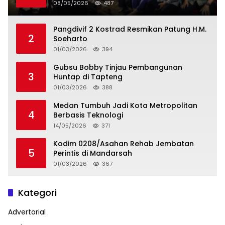
08/05/2026
487
Pangdivif 2 Kostrad Resmikan Patung H.M.
2
Soeharto
01/03/2026
394
Gubsu Bobby Tinjau Pembangunan
3
Huntap di Tapteng
01/03/2026
388
Medan Tumbuh Jadi Kota Metropolitan
4
Berbasis Teknologi
14/05/2026
371
Kodim 0208/Asahan Rehab Jembatan
5
Perintis di Mandarsah
01/03/2026
367
Kategori
Advertorial