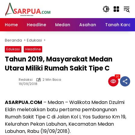
Langsung
ke
konten
Home
Headline
Medan
Asahan
Tanah Karo
Beranda
Edukasi
Edukasi
Headline
Tahun 2019, Masyarakat Medan
Utara Miliki Rumah Sakit Tipe C
30
Redaksi
2 Min Baca
19/09/2018
ASARPUA.COM
– Medan – Walikota Medan Dzulmi
Eldin meletakkan batu pertama pembangunan
Rumah Sakit Tipe C di Jalan Kol L Yos Sudarso Km 19,
Kelurahan Pekan Labuhan, Kecamatan Medan
Labuhan, Rabu (19/09/2018).