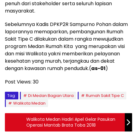
penuh dari stakeholder serta seluruh lapisan
masyarakat.
Sebelumnya Kadis DPKP2R Sampurno Pohan dalam
laporannya memaparkan, pembangunan Rumah
Sakit Tipe C dilakukan dalam rangka mewujudkan
program Medan Rumah Kita yang merupakan visi
dan misi Walikota yakni memberikan pelayanan
kesehatan yang murah, terjangkau dan dekat
dengan kawasan rumah penduduk.(
as-01
)
Post Views:
30
Tag:
Di Medan Bagian Utara
Rumah Sakit Tipe C
Walikota Medan
Walikota Medan Hadiri Apel Gelar Pasukan
Operasi Mantab Brata Toba 2018