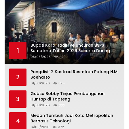
Bupati Karo Hadiri Peluncuran BSPS
1
Sumatera Tahun 2026 Secarra Daring
08/05/2026
490
Pangdivif 2 Kostrad Resmikan Patung H.M.
2
Soeharto
01/03/2026
395
Gubsu Bobby Tinjau Pembangunan
3
Huntap di Tapteng
01/03/2026
388
Medan Tumbuh Jadi Kota Metropolitan
4
Berbasis Teknologi
14/05/2026
372