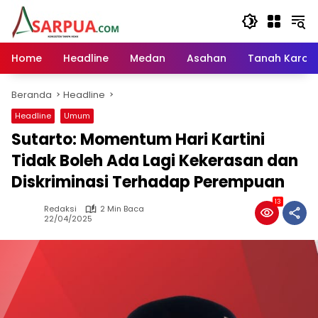
Langsung
ke
konten
Home
Headline
Medan
Asahan
Tanah Karo
Beranda
Headline
Headline
Umum
Sutarto: Momentum Hari Kartini
Tidak Boleh Ada Lagi Kekerasan dan
Diskriminasi Terhadap Perempuan
13
Redaksi
2 Min Baca
22/04/2025