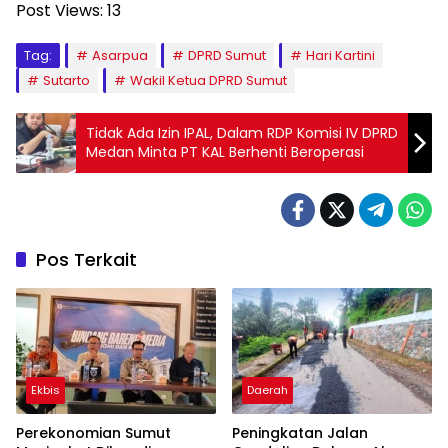
Post Views:
13
Tag:
Asarpua
DPRD Sumut
Hari Kartini
Sutarto
Wakil Ketua DPRD Sumut
Tidak Ada Izin IPAL, Dalam RDP Komisi IV DPRD
Medan Minta PT KAL Berhenti Beroperasi
Pos Terkait
Ekbis
Daerah
Perekonomian Sumut
Peningkatan Jalan