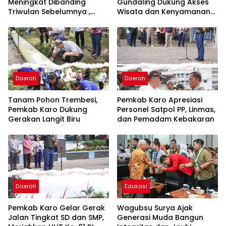
Meningkat Dibanding
Gundaling Dukung Akses
Triwulan Sebelumnya ,
Wisata dan Kenyamanan
Pertumbuhan Positif 5,06%
Masyarakat
Daerah
Daerah
Tanam Pohon Trembesi,
Pemkab Karo Apresiasi
Pemkab Karo Dukung
Personel Satpol PP, Linmas,
Gerakan Langit Biru
dan Pemadam Kebakaran
Daerah
Edukasi
Pemkab Karo Gelar Gerak
Wagubsu Surya Ajak
Jalan Tingkat SD dan SMP,
Generasi Muda Bangun