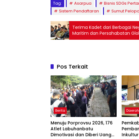
Tag:
Asarpua
Bisnis SDGs Pert
Sistem Pendaftaran
Sumut Pelopo
Terima Kadet dari Berbagai N
Maritim dan Persahabatan Glo
Pos Terkait
Berita
Daera
Menuju Porprovsu 2026, 176
Pemkab
Atlet Labuhanbatu
Pemban
Dimotivasi dan Diberi Uang
Inkultur
Daera