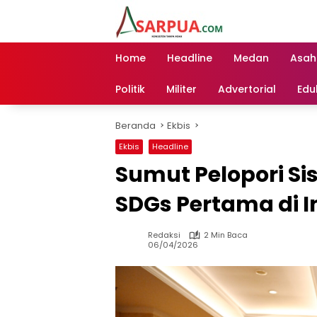
Langsung
ke
konten
Home
Headline
Medan
Asah
Politik
Militer
Advertorial
Edu
Beranda
Ekbis
Ekbis
Headline
Sumut Pelopori Si
SDGs Pertama di 
Redaksi
2 Min Baca
06/04/2026