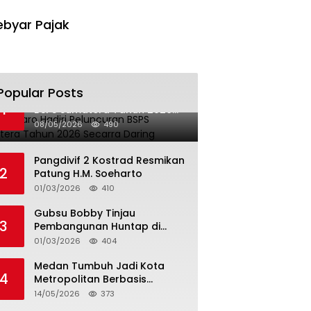
byar Pajak
Popular Posts
Bupati Karo Hadiri Peluncuran
1
BSPS Sumatera Tahun 2026
Secarra Daring
08/05/2026
490
Pangdivif 2 Kostrad Resmikan
2
Patung H.M. Soeharto
01/03/2026
410
Gubsu Bobby Tinjau
3
Pembangunan Huntap di
Tapteng
01/03/2026
404
Medan Tumbuh Jadi Kota
4
Metropolitan Berbasis
Teknologi
14/05/2026
373