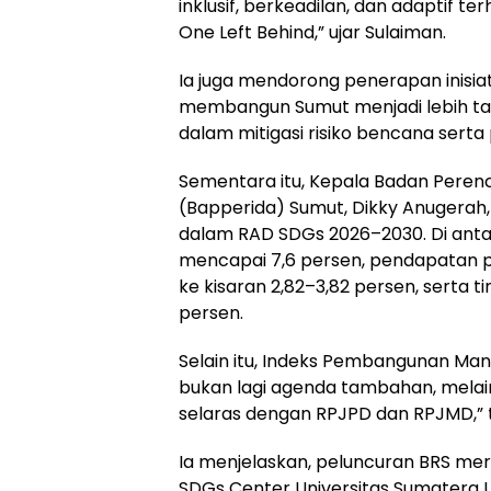
inklusif, berkeadilan, dan adaptif t
One Left Behind,” ujar Sulaiman.
Ia juga mendorong penerapan inisiat
membangun Sumut menjadi lebih tan
dalam mitigasi risiko bencana serta
Sementara itu, Kepala Badan Peren
(Bapperida) Sumut, Dikky Anugerah
dalam RAD SDGs 2026–2030. Di ant
mencapai 7,6 persen, pendapatan per
ke kisaran 2,82–3,82 persen, serta 
persen.
Selain itu, Indeks Pembangunan Man
bukan lagi agenda tambahan, mela
selaras dengan RPJPD dan RPJMD,” t
Ia menjelaskan, peluncuran BRS mer
SDGs Center Universitas Sumatera U