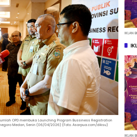
IKLAN B
IK
jumlah OPD membuka Launching Program Bussiness Registration
ponegoro Medan, Senin (06/04/2026) (Foto. Asarpua.com/diksu)
IKLAN B