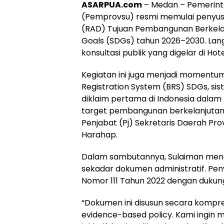
ASARPUA.com
– Medan – Pemerint
(Pemprovsu) resmi memulai penyu
(RAD) Tujuan Pembangunan Berkela
Goals (SDGs) tahun 2026–2030. Lang
konsultasi publik yang digelar di Ho
Kegiatan ini juga menjadi momentu
Registration System (BRS) SDGs, sis
diklaim pertama di Indonesia dalam
target pembangunan berkelanjutan. 
Penjabat (Pj) Sekretaris Daerah Pr
Harahap.
Dalam sambutannya, Sulaiman me
sekadar dokumen administratif. P
Nomor 111 Tahun 2022 dengan dukun
“Dokumen ini disusun secara kompre
evidence-based policy. Kami ingin