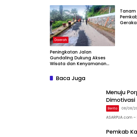
Puding
Barus S
Tanam 
Pemkab
Gerakan
Daerah
Peningkatan Jalan
Gundaling Dukung Akses
Wisata dan Kenyamanan
Masyarakat
Baca Juga
Menuju Por
Dimotivasi
Berita
08/08/2
ASARPUA.com – 
Pemkab Ka