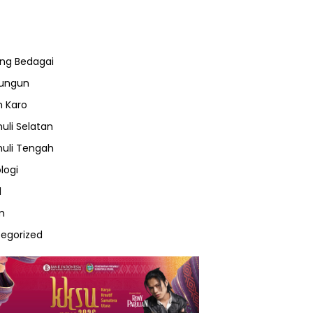
ng Bedagai
lungun
 Karo
uli Selatan
uli Tengah
logi
l
m
egorized