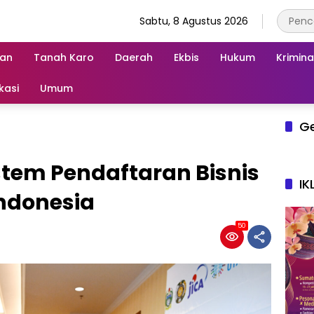
Sabtu, 8 Agustus 2026
an
Tanah Karo
Daerah
Ekbis
Hukum
Krimina
kasi
Umum
G
stem Pendaftaran Bisnis
IK
Indonesia
50