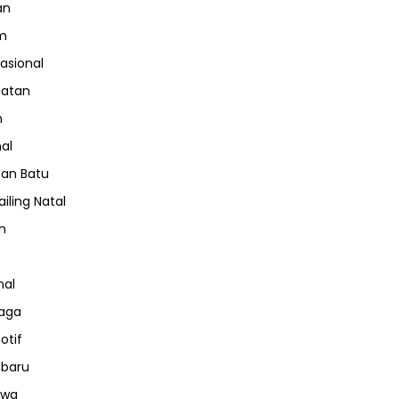
an
m
nasional
hatan
m
nal
an Batu
iling Natal
n
nal
aga
otif
nbaru
iwa