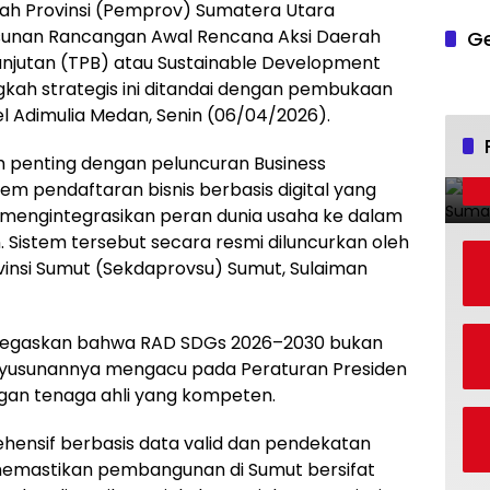
ah Provinsi (Pemprov) Sumatera Utara
sunan Rancangan Awal Rencana Aksi Daerah
Ge
njutan (TPB) atau Sustainable Development
kah strategis ini ditandai dengan pembukaan
tel Adimulia Medan, Senin (06/04/2026).
m penting dengan peluncuran Business
tem pendaftaran bisnis berbasis digital yang
 mengintegrasikan peran dunia usaha ke dalam
Sistem tersebut secara resmi diluncurkan oleh
ovinsi Sumut (Sekdaprovsu) Sumut, Sulaiman
negaskan bahwa RAD SDGs 2026–2030 bukan
enyusunannya mengacu pada Peraturan Presiden
gan tenaga ahli yang kompeten.
hensif berbasis data valid dan pendekatan
 memastikan pembangunan di Sumut bersifat