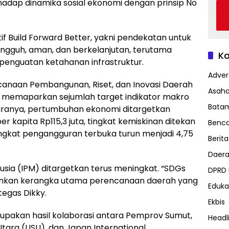
erhadap dinamika sosial ekonomi dengan prinsip No
if Build Forward Better, yakni pendekatan untuk
gguh, aman, dan berkelanjutan, terutama
Ka
 penguatan ketahanan infrastruktur.
Advert
canaan Pembangunan, Riset, dan Inovasi Daerah
Asah
, memaparkan sejumlah target indikator makro
Bata
aranya, pertumbuhan ekonomi ditargetkan
 kapita Rp115,3 juta, tingkat kemiskinan ditekan
Benc
tingkat pengangguran terbuka turun menjadi 4,75
Berita
Daer
usia (IPM) ditargetkan terus meningkat. “SDGs
DPRD
inkan kerangka utama perencanaan daerah yang
Eduka
egas Dikky.
Ekbis
upakan hasil kolaborasi antara Pemprov Sumut,
Headl
tara (USU), dan Japan International