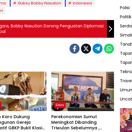
ama
Gubsu Bobby Nasution
Indonesia
Polisi
ri
Politik
Serda
egara, Bobby Nasution Dorong Penguatan Diplomasi
bal
Sima
Tanah
Tapan
Tapan
Tekno
Trave
Umu
Uncat
h
Ekbis
 Karo Dukung
Perekonomian Sumut
gunan Gereja
Meningkat Dibanding
atif GBKP Bukit Klasis
Triwulan Sebelumnya ,
h
Daerah