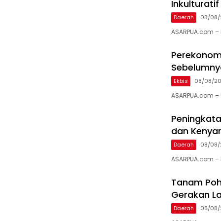
Inkulturati
Daerah
08/08/
ASARPUA.com – K
Perekonomi
Sebelumnya
Ekbis
08/08/2
ASARPUA.com – 
Peningkata
dan Kenya
Daerah
08/08/
ASARPUA.com – 
Tanam Poh
Gerakan La
Daerah
08/08/