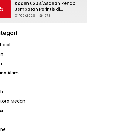
Kodim 0208/Asahan Rehab
5
Jembatan Perintis di
Mandarsah
01/03/2026
372
tegori
orial
an
m
ana Alam
ah
 Kota Medan
si
ine