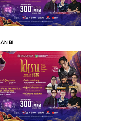
I
LAN BI
I