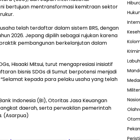
Hibur
ini bertujuan mentransformasi kemitraan sektor
Huku
rukur.
Inter
u usaha telah terdaftar dalam sistem BRS, dengan
Kese
n 2026. Jepang dipilih sebagai rujukan karena
Kolo
 praktik pembangunan berkelanjutan dalam
Krimi
Labuh
s, Hisaaki Mitsui, turut mengapresiasi inisiatif
Manda
ftaran bisnis SDGs di Sumut berpotensi menjadi
ia. “Selamat kepada para pelaku usaha yang telah
Meda
Militer
Nasio
n Bank Indonesia (BI), Otoritas Jasa Keuangan
rangkat daerah, serta perwakilan pemerintah
Olahr
. (Asarpua)
Otom
Peka
Perist