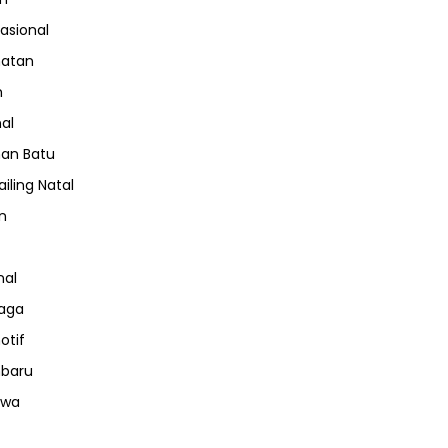
nasional
hatan
m
nal
an Batu
iling Natal
n
nal
aga
otif
nbaru
iwa