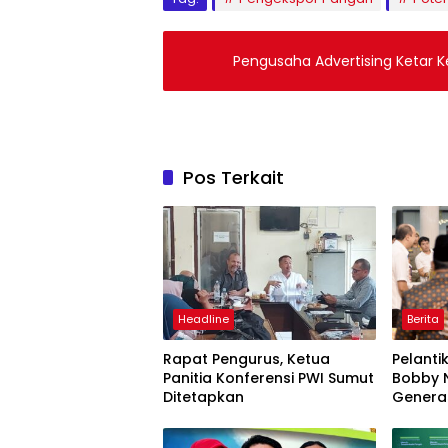
Pengusaha Advertising Ketar K
Pos Terkait
Headline
Berita
Rapat Pengurus, Ketua
Pelanti
Panitia Konferensi PWI Sumut
Bobby N
Ditetapkan
Genera
Semang