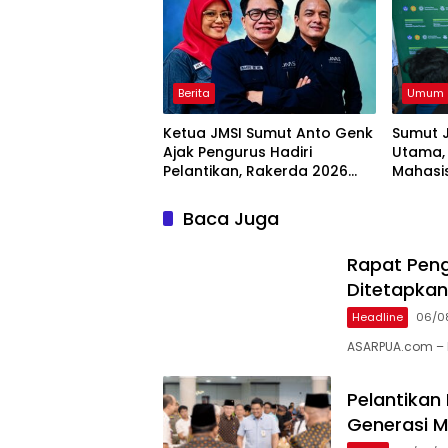
Berita
Umum
Ketua JMSI Sumut Anto Genk
Sumut J
Ajak Pengurus Hadiri
Utama,
Pelantikan, Rakerda 2026
Mahasi
dan Family Gathering
Swase
Baca Juga
Rapat Peng
Ditetapkan
Headline
06/0
ASARPUA.com – 
Pelantikan
Generasi 