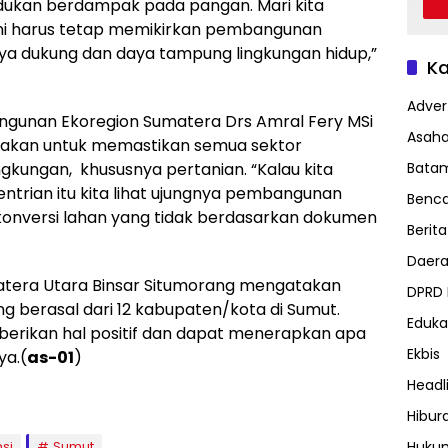
dukan berdampak pada pangan. Mari kita
 ini harus tetap memikirkan pembangunan
ya dukung dan daya tampung lingkungan hidup,”
Ka
Advert
ngunan Ekoregion Sumatera Drs Amral Fery MSi
Asah
dakan untuk memastikan semua sektor
gkungan, khususnya pertanian. “Kalau kita
Bata
entrian itu kita lihat ujungnya pembangunan
Benc
 konversi lahan yang tidak berdasarkan dokumen
Berita
Daer
atera Utara Binsar Situmorang mengatakan
DPRD
ng berasal dari 12 kabupaten/kota di Sumut.
Eduka
erikan hal positif dan dapat menerapkan apa
Ekbis
ya.(
as-01
)
Headl
Hibur
si
Sumut
Huku