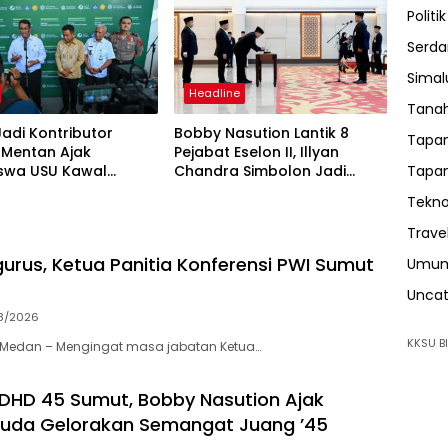
Politik
Serda
Sima
Headline
Tanah
adi Kontributor
Bobby Nasution Lantik 8
Tapan
 Mentan Ajak
Pejabat Eselon II, Illyan
Tapan
swa USU Kawal
Chandra Simbolon Jadi
mbada Pangan
Kadisnaker Sumut
Tekno
Trave
urus, Ketua Panitia Konferensi PWI Sumut
Umu
Uncat
8/2026
KKSU BI
Medan – Mengingat masa jabatan Ketua…
 DHD 45 Sumut, Bobby Nasution Ajak
Muda Gelorakan Semangat Juang ’45