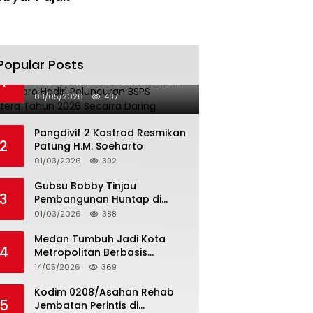
Popular Posts
Bupati Karo Hadiri Peluncuran
1
BSPS Sumatera Tahun 2026
Secarra Daring
08/05/2026
487
Pangdivif 2 Kostrad Resmikan
2
Patung H.M. Soeharto
01/03/2026
392
Gubsu Bobby Tinjau
3
Pembangunan Huntap di
Tapteng
01/03/2026
388
Medan Tumbuh Jadi Kota
4
Metropolitan Berbasis
Teknologi
14/05/2026
369
Kodim 0208/Asahan Rehab
5
Jembatan Perintis di