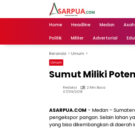
Langsung
ke
konten
Home
Headline
Medan
Asah
Politik
Militer
Advertorial
Edu
Beranda
Umum
Umum
Sumut Miliki Pote
Redaksi
2 Min Baca
07/09/2018
ASARPUA.COM
– Medan – Sumatera 
pengekspor pangan. Selain lahan ya
yang bisa dikembangkan di daerah in