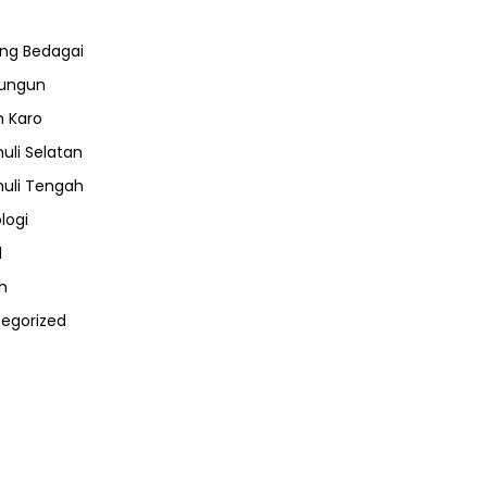
ng Bedagai
lungun
 Karo
uli Selatan
uli Tengah
logi
l
m
egorized