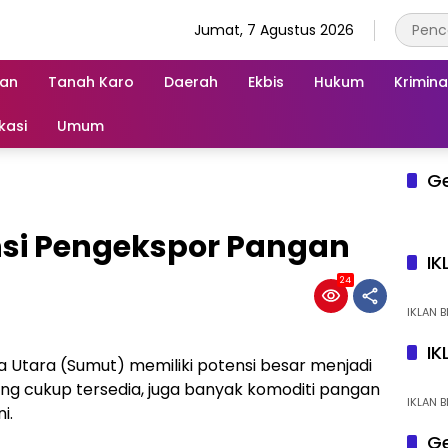
Jumat, 7 Agustus 2026
an
Tanah Karo
Daerah
Ekbis
Hukum
Krimina
kasi
Umum
G
nsi Pengekspor Pangan
IK
24
IKLAN B
IK
Utara (Sumut) memiliki potensi besar menjadi
ng cukup tersedia, juga banyak komoditi pangan
IKLAN B
i.
Ge