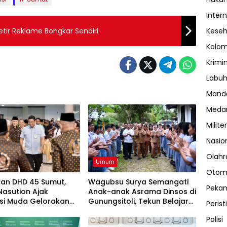
Inter
etir Reklame Bongkar Sendiri
Kese
Kolo
Krimi
Labuh
Manda
Meda
Militer
Nasio
Olahr
Umum
Otom
kan DHD 45 Sumut,
Wagubsu Surya Semangati
Peka
asution Ajak
Anak-anak Asrama Dinsos di
si Muda Gelorakan
Gunungsitoli, Tekun Belajar
Perist
at Juang ’45
Raih Cita-cita
Polisi