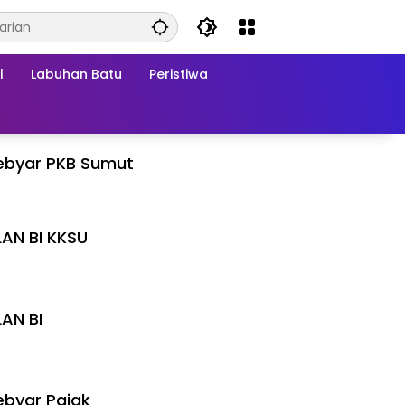
l
Labuhan Batu
Peristiwa
ebyar PKB Sumut
LAN BI KKSU
I
LAN BI
I
byar Pajak