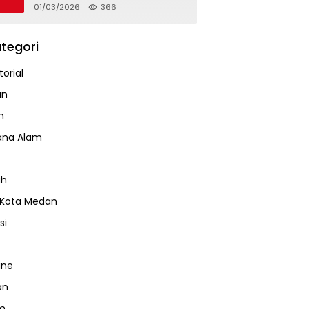
Mandarsah
01/03/2026
366
tegori
orial
an
m
ana Alam
ah
 Kota Medan
si
ine
an
m