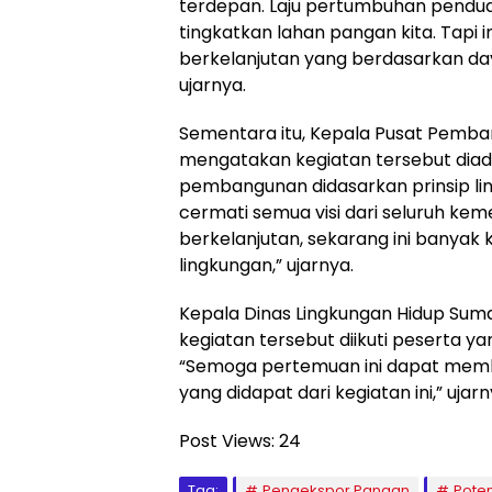
terdepan. Laju pertumbuhan pendu
tingkatkan lahan pangan kita. Tapi
berkelanjutan yang berdasarkan da
ujarnya.
Sementara itu, Kepala Pusat Pemba
mengatakan kegiatan tersebut dia
pembangunan didasarkan prinsip lin
cermati semua visi dari seluruh kem
berkelanjutan, sekarang ini banyak
lingkungan,” ujarnya.
Kepala Dinas Lingkungan Hidup Sum
kegiatan tersebut diikuti peserta ya
“Semoga pertemuan ini dapat memb
yang didapat dari kegiatan ini,” ujarn
Post Views:
24
Tag:
Pengekspor Pangan
Poten