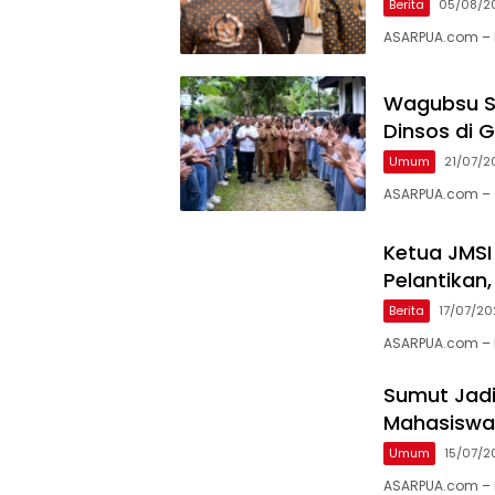
Berita
05/08/2
ASARPUA.com – 
Wagubsu S
Dinsos di G
Umum
21/07/2
ASARPUA.com – G
Ketua JMSI
Pelantikan
Berita
17/07/2
ASARPUA.com – 
Sumut Jadi
Mahasiswa
Umum
15/07/2
ASARPUA.com – 