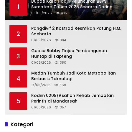
Bupati Karo Hadiri Peluncuran BSPS
1
Sumatera Tahun 2026 Secarra Daring
08/05/2026
485
Pangdivif 2 Kostrad Resmikan Patung H.M.
2
Soeharto
01/03/2026
384
Gubsu Bobby Tinjau Pembangunan
3
Huntap di Tapteng
01/03/2026
380
Medan Tumbuh Jadi Kota Metropolitan
4
Berbasis Teknologi
14/05/2026
369
Kodim 0208/Asahan Rehab Jembatan
5
Perintis di Mandarsah
01/03/2026
357
Kategori