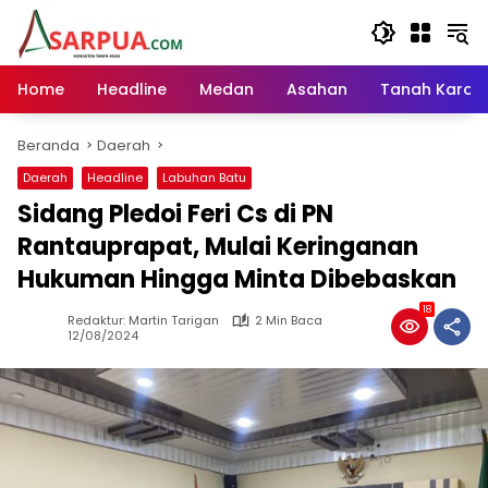
Langsung
ke
konten
Home
Headline
Medan
Asahan
Tanah Karo
Beranda
Daerah
Daerah
Headline
Labuhan Batu
Sidang Pledoi Feri Cs di PN
Rantauprapat, Mulai Keringanan
Hukuman Hingga Minta Dibebaskan
18
Redaktur: Martin Tarigan
2 Min Baca
12/08/2024