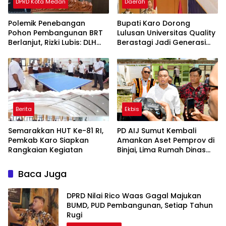
DPRD Kota Medan
Daerah
Polemik Penebangan
Bupati Karo Dorong
Pohon Pembangunan BRT
Lulusan Universitas Quality
Berlanjut, Rizki Lubis: DLH
Berastagi Jadi Generasi
Medan Jangan Buang
Inovatif dan Berintegritas
Badan
Berita
Ekbis
Semarakkan HUT Ke-81 RI,
PD AIJ Sumut Kembali
Pemkab Karo Siapkan
Amankan Aset Pemprov di
Rangkaian Kegiatan
Binjai, Lima Rumah Dinas
Eks Bioskop Ria Dibongkar
Baca Juga
DPRD Nilai Rico Waas Gagal Majukan
BUMD, PUD Pembangunan, Setiap Tahun
Rugi