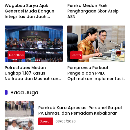
Wagubsu Surya Ajak
Pemko Medan Raih
Generasi Muda Bangun
Penghargaan Skor Arsip
Integritas dan Jauhi
ASN
Narkoba
Headline
Berita
Polrestabes Medan
Pemprovsu Perkuat
Ungkap 1.187 Kasus
Pengelolaan PPID,
Narkoba dan Musnahkan
Optimalkan Implementasi
Puluhan Kilogram Barang
Permendagri Nomor 2
Bukti
Tahun 2026
Baca Juga
Pemkab Karo Apresiasi Personel Satpol
PP, Linmas, dan Pemadam Kebakaran
Daerah
08/08/2026