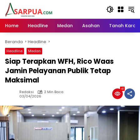
Langsung
ke
konten
Home
Headline
Medan
Asahan
Tanah Karo
Beranda
Headline
Headline
Medan
Siap Terapkan WFH, Rico Waas
Jamin Pelayanan Publik Tetap
Maksimal
41
Redaksi
2 Min Baca
03/04/2026