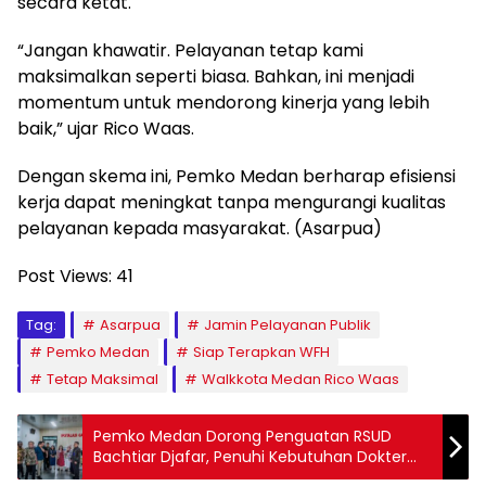
secara ketat.
“Jangan khawatir. Pelayanan tetap kami
maksimalkan seperti biasa. Bahkan, ini menjadi
momentum untuk mendorong kinerja yang lebih
baik,” ujar Rico Waas.
Dengan skema ini, Pemko Medan berharap efisiensi
kerja dapat meningkat tanpa mengurangi kualitas
pelayanan kepada masyarakat. (Asarpua)
Post Views:
41
Tag:
Asarpua
Jamin Pelayanan Publik
Pemko Medan
Siap Terapkan WFH
Tetap Maksimal
Walkkota Medan Rico Waas
Pemko Medan Dorong Penguatan RSUD
Bachtiar Djafar, Penuhi Kebutuhan Dokter
Spesialis