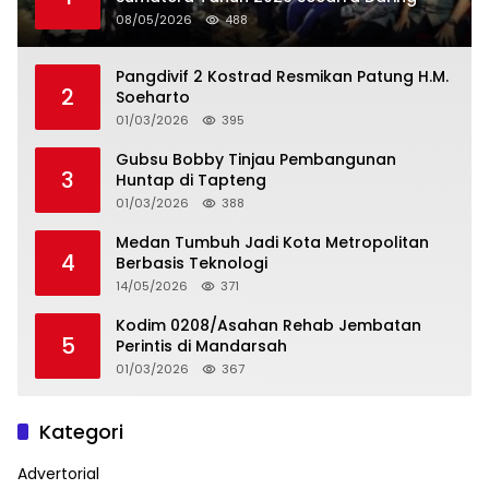
08/05/2026
488
Pangdivif 2 Kostrad Resmikan Patung H.M.
2
Soeharto
01/03/2026
395
Gubsu Bobby Tinjau Pembangunan
3
Huntap di Tapteng
01/03/2026
388
Medan Tumbuh Jadi Kota Metropolitan
4
Berbasis Teknologi
14/05/2026
371
Kodim 0208/Asahan Rehab Jembatan
5
Perintis di Mandarsah
01/03/2026
367
Kategori
Advertorial