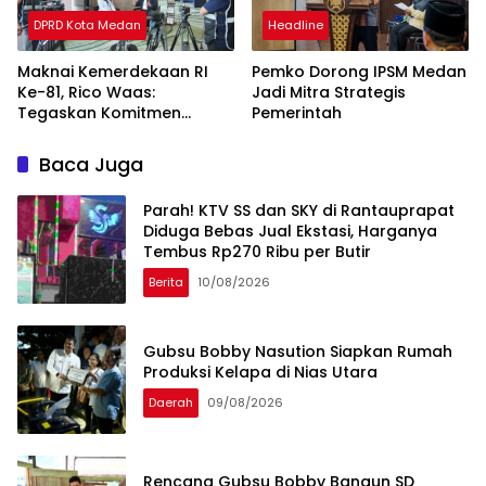
DPRD Kota Medan
Headline
Maknai Kemerdekaan RI
Pemko Dorong IPSM Medan
Ke-81, Rico Waas:
Jadi Mitra Strategis
Tegaskan Komitmen
Pemerintah
Pelayanan Primer
Baca Juga
Parah! KTV SS dan SKY di Rantauprapat
Diduga Bebas Jual Ekstasi, Harganya
Tembus Rp270 Ribu per Butir
Berita
10/08/2026
Gubsu Bobby Nasution Siapkan Rumah
Produksi Kelapa di Nias Utara
Daerah
09/08/2026
Rencana Gubsu Bobby Bangun SD