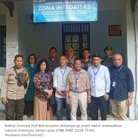
Rektor Unimed Prof Baharuddin didampingi wakil rektor diabadikan
seusai meninjau lokasi ujian UTBK SNBT 2026. (Foto.
Asarpua.com/humas)