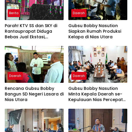
Berita
Daerah
Parah! KTV SS dan SKY di
Gubsu Bobby Nasution
Rantauprapat Diduga
Siapkan Rumah Produksi
Bebas Jual Ekstasi,
Kelapa di Nias Utara
Harganya Tembus Rp270
Ribu per Butir
Daerah
Daerah
Rencana Gubsu Bobby
Gubsu Bobby Nasution
Bangun SD Negeri Lasara di
Minta Kepala Daerah se-
Nias Utara
Kepulauan Nias Percepat
Usulan BKP 2027