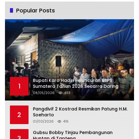
Popular Posts
Bupati Karo Hadiri Peluncuran BSPS
1
Sumatera Tahun 2026 Secarra Daring
08/05/2026
493
Pangdivif 2 Kostrad Resmikan Patung H.M.
2
Soeharto
01/03/2026
415
Gubsu Bobby Tinjau Pembangunan
3
Huntap di Tapteng