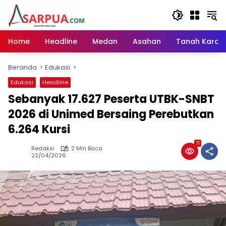
Langsung
ke
konten
Home
Headline
Medan
Asahan
Tanah Karo
Beranda
Edukasi
Edukasi
Headline
Sebanyak 17.627 Peserta UTBK-SNBT
2026 di Unimed Bersaing Perebutkan
6.264 Kursi
71
Redaksi
2 Min Baca
22/04/2026