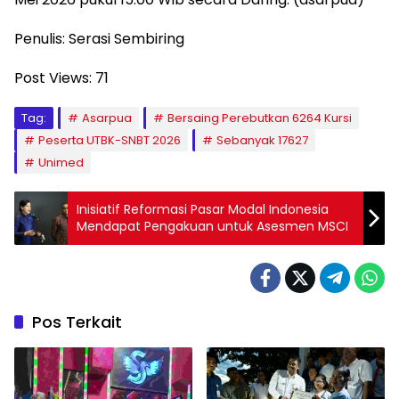
Penulis: Serasi Sembiring
Post Views:
71
Tag:
Asarpua
Bersaing Perebutkan 6264 Kursi
Peserta UTBK-SNBT 2026
Sebanyak 17627
Unimed
Inisiatif Reformasi Pasar Modal Indonesia
Mendapat Pengakuan untuk Asesmen MSCI
Pos Terkait