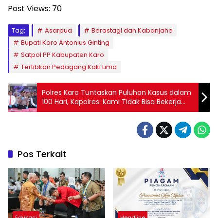
Post Views:
70
Tag:
Asarpua
Berastagi dan Kabanjahe
Bupati Karo Antonius Ginting
Satpol PP Kabupaten Karo
Tertibkan Pedagang Kaki Lima
Polres Karo Tuntaskan Puluhan Kasus dalam
100 Hari, Kapolres: Kami Tidak Bisa Bekerja
Sendiri
Pos Terkait
Edukasi
Headline