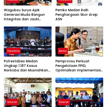
Wagubsu Surya Ajak
Pemko Medan Raih
Generasi Muda Bangun
Penghargaan Skor Arsip
Integritas dan Jauhi
ASN
Narkoba
Headline
Berita
Polrestabes Medan
Pemprovsu Perkuat
Ungkap 1.187 Kasus
Pengelolaan PPID,
Narkoba dan Musnahkan
Optimalkan Implementasi
Puluhan Kilogram Barang
Permendagri Nomor 2
Bukti
Tahun 2026
Daerah
Daerah