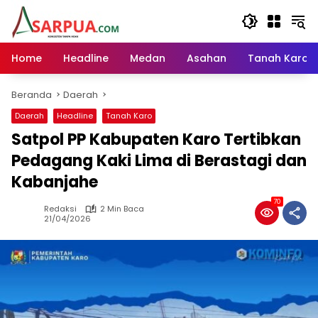
Langsung
ke
konten
Home
Headline
Medan
Asahan
Tanah Karo
Beranda
Daerah
Daerah
Headline
Tanah Karo
Satpol PP Kabupaten Karo Tertibkan
Pedagang Kaki Lima di Berastagi dan
Kabanjahe
70
Redaksi
2 Min Baca
21/04/2026