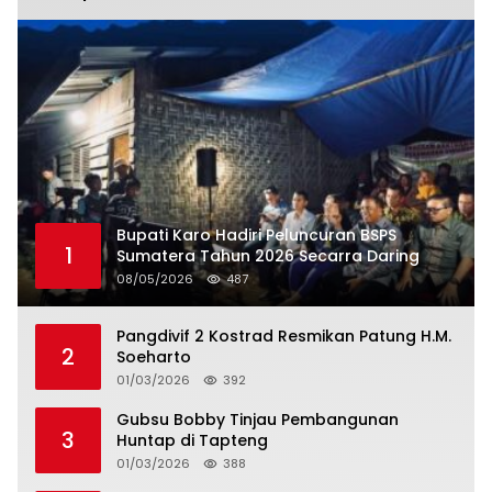
Bupati Karo Hadiri Peluncuran BSPS
1
Sumatera Tahun 2026 Secarra Daring
08/05/2026
487
Pangdivif 2 Kostrad Resmikan Patung H.M.
2
Soeharto
01/03/2026
392
Gubsu Bobby Tinjau Pembangunan
3
Huntap di Tapteng
01/03/2026
388