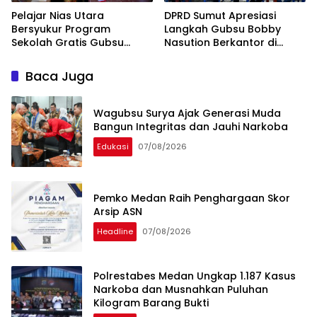
Pelajar Nias Utara
DPRD Sumut Apresiasi
Bersyukur Program
Langkah Gubsu Bobby
Sekolah Gratis Gubsu
Nasution Berkantor di
Bobby Nasution Ringankan
Kepulauan Nias, Percepat
Beban Orang Tua
Pembangunan
Baca Juga
Wagubsu Surya Ajak Generasi Muda
Bangun Integritas dan Jauhi Narkoba
Edukasi
07/08/2026
Pemko Medan Raih Penghargaan Skor
Arsip ASN
Headline
07/08/2026
Polrestabes Medan Ungkap 1.187 Kasus
Narkoba dan Musnahkan Puluhan
Kilogram Barang Bukti