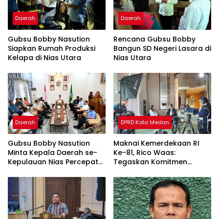
Daerah
Daerah
Gubsu Bobby Nasution
Rencana Gubsu Bobby
Siapkan Rumah Produksi
Bangun SD Negeri Lasara di
Kelapa di Nias Utara
Nias Utara
Daerah
DPRD Kota Medan
Gubsu Bobby Nasution
Maknai Kemerdekaan RI
Minta Kepala Daerah se-
Ke-81, Rico Waas:
Kepulauan Nias Percepat
Tegaskan Komitmen
Usulan BKP 2027
Pelayanan Primer