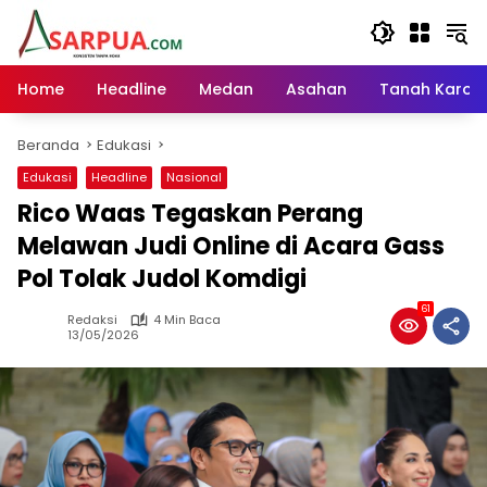
Langsung
ke
konten
Home
Headline
Medan
Asahan
Tanah Karo
Beranda
Edukasi
Edukasi
Headline
Nasional
Rico Waas Tegaskan Perang
Melawan Judi Online di Acara Gass
Pol Tolak Judol Komdigi
61
Redaksi
4 Min Baca
13/05/2026