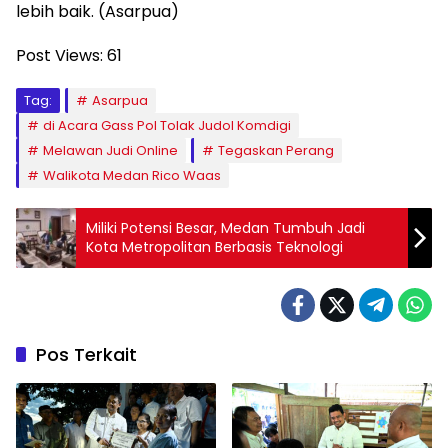
lebih baik. (Asarpua)
Post Views:
61
Tag:
Asarpua
di Acara Gass Pol Tolak Judol Komdigi
Melawan Judi Online
Tegaskan Perang
Walikota Medan Rico Waas
Miliki Potensi Besar, Medan Tumbuh Jadi
Kota Metropolitan Berbasis Teknologi
Pos Terkait