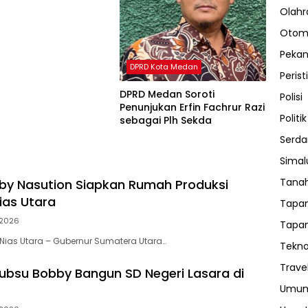
Olahr
Otom
Peka
DPRD Kota Medan
Perist
DPRD Medan Soroti
Polisi
Penunjukan Erfin Fachrur Razi
Politik
sebagai Plh Sekda
Serda
Sima
Tanah
y Nasution Siapkan Rumah Produksi
ias Utara
Tapan
2026
Tapan
ias Utara – Gubernur Sumatera Utara…
Tekno
Trave
bsu Bobby Bangun SD Negeri Lasara di
Umu