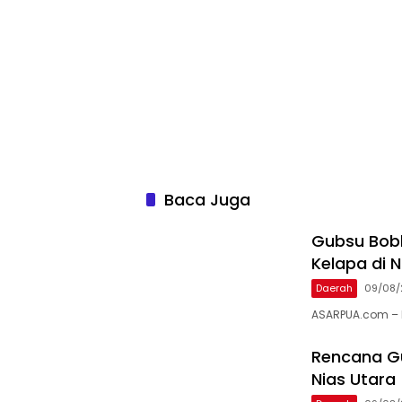
Baca Juga
Gubsu Bobb
Kelapa di N
Daerah
09/08/
ASARPUA.com – N
Rencana Gu
Nias Utara