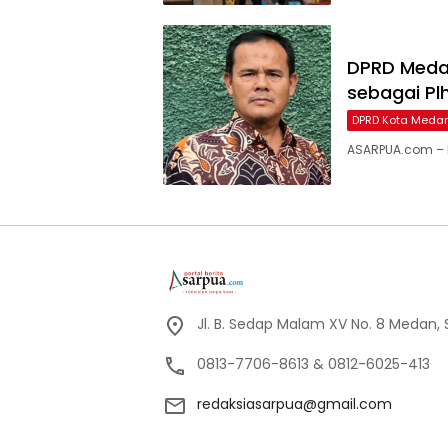
DPRD Medan
sebagai Pl
DPRD Kota Meda
ASARPUA.com – M
Jl. B. Sedap Malam XV No. 8 Medan,
0813-7706-8613 & 0812-6025-413
redaksiasarpua@gmail.com