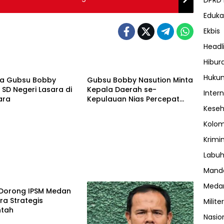
DPRD
Eduka
Ekbis
Headl
h
Daerah
Hibur
Huku
a Gubsu Bobby
Gubsu Bobby Nasution Minta
SD Negeri Lasara di
Kepala Daerah se-
Inter
ara
Kepulauan Nias Percepat
Usulan BKP 2027
Kese
Kolo
Krimi
Labuh
Manda
ne
Meda
Dorong IPSM Medan
tra Strategis
Militer
ntah
Nasio