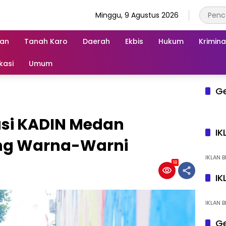
Minggu, 9 Agustus 2026
an
Tanah Karo
Daerah
Ekbis
Hukum
Krimina
kasi
Umum
G
asi KADIN Medan
IK
ng Warna-Warni
IKLAN B
18
IK
IKLAN B
Ge