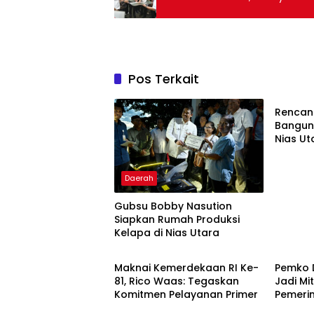
Pos Terkait
Daera
Rencan
Bangun 
Nias Ut
Daerah
Gubsu Bobby Nasution
Siapkan Rumah Produksi
Kelapa di Nias Utara
DPRD Kota Medan
Headli
Maknai Kemerdekaan RI Ke-
Pemko 
81, Rico Waas: Tegaskan
Jadi Mi
Komitmen Pelayanan Primer
Pemeri