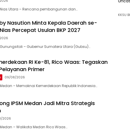
Uncat
2026
 Nias Utara – Rencana pembangunan dan…
KKSU BI
y Nasution Minta Kepala Daerah se-
Nias Percepat Usulan BKP 2027
2026
Gunungsitoli – Gubernur Sumatera Utara (Gubsu)…
erdekaan RI Ke-81, Rico Waas: Tegaskan
Pelayanan Primer
n
09/08/2026
Medan – Memaknai Kemerdekaan Republik Indonesia…
ng IPSM Medan Jadi Mitra Strategis
h
8/2026
Medan – Walikota Medan Rico Waas…