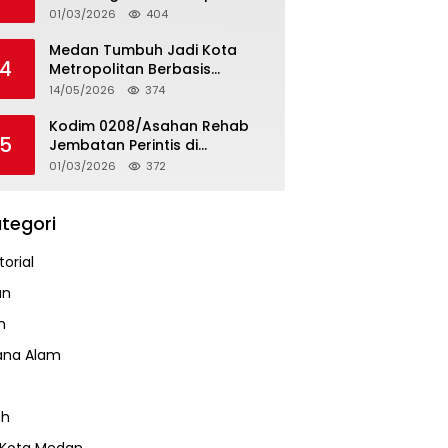
Tapteng
01/03/2026
404
Medan Tumbuh Jadi Kota
4
Metropolitan Berbasis
Teknologi
14/05/2026
374
Kodim 0208/Asahan Rehab
5
Jembatan Perintis di
Mandarsah
01/03/2026
372
tegori
orial
an
m
ana Alam
ah