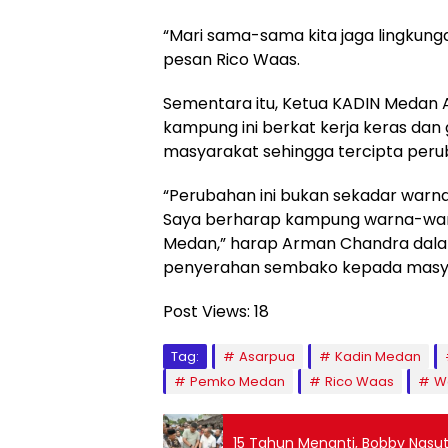
“Mari sama-sama kita jaga lingkung
pesan Rico Waas.
Sementara itu, Ketua KADIN Meda
kampung ini berkat kerja keras dan
masyarakat sehingga tercipta per
“Perubahan ini bukan sekadar warna
Saya berharap kampung warna-warni 
Medan,” harap Arman Chandra dala
penyerahan sembako kepada masya
Post Views:
18
Tag:
Asarpua
Kadin Medan
Pemko Medan
Rico Waas
W
15 Tahun Menanti, Bobby Nasu