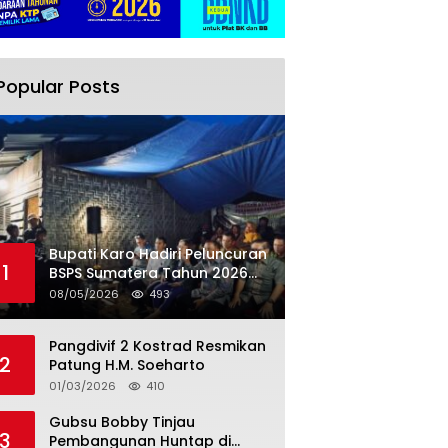
Popular Posts
Bupati Karo Hadiri Peluncuran
1
BSPS Sumatera Tahun 2026
Secarra Daring
08/05/2026
493
Pangdivif 2 Kostrad Resmikan
2
Patung H.M. Soeharto
01/03/2026
410
Gubsu Bobby Tinjau
3
Pembangunan Huntap di