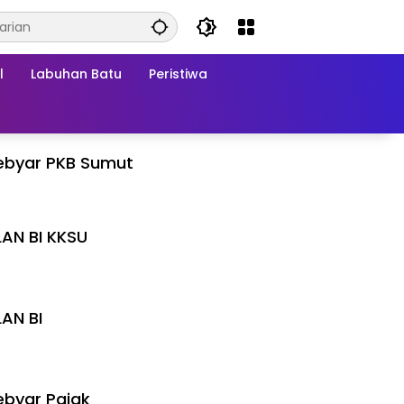
l
Labuhan Batu
Peristiwa
ebyar PKB Sumut
LAN BI KKSU
I
LAN BI
I
byar Pajak