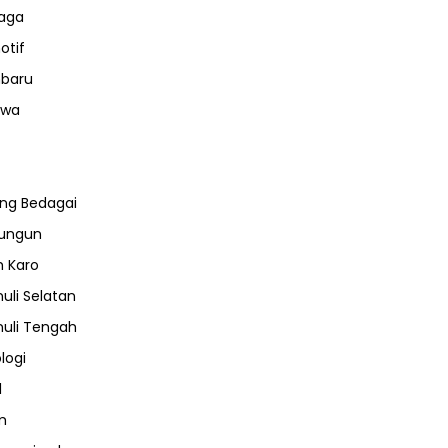
aga
otif
nbaru
iwa
ng Bedagai
lungun
 Karo
uli Selatan
uli Tengah
logi
l
m