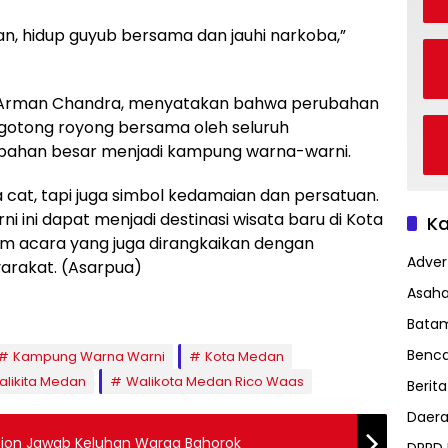
an, hidup guyub bersama dan jauhi narkoba,”
n Arman Chandra, menyatakan bahwa perubahan
 gotong royong bersama oleh seluruh
ubahan besar menjadi kampung warna-warni.
 cat, tapi juga simbol kedamaian dan persatuan.
ini dapat menjadi destinasi wisata baru di Kota
Ka
m acara yang juga dirangkaikan dengan
Advert
rakat. (Asarpua)
Asah
Bata
Benc
Kampung Warna Warni
Kota Medan
alikita Medan
Walikota Medan Rico Waas
Berita
Daer
tion Jawab Keluhan Warga Bahorok