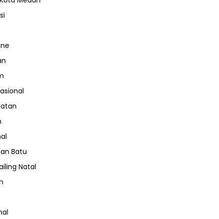
 Kota Medan
si
ine
an
m
nasional
hatan
m
nal
an Batu
iling Natal
n
nal