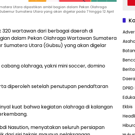
Sumatera Utara dipastikan ambil bagian dalam Pekan Olahraga
ubernur Sumatera Utara yang akan digelar pada 7 hingga 12 April
Ka
320 wartawan dari berbagai daerah di
Advert
bagian dalam Pekan Olahraga Wartawan Sumatera
Asah
ur Sumatera Utara (Gubsu) yang akan digelar
Bata
Benc
cabang olahraga, yakni mini soccer, domino
Berita
Daer
rta diperoleh setelah penutupan pendaftaran
DPRD
Eduka
inyal kuat bahwa kegiatan olahraga di kalangan
Ekbis
berkembang.
Headl
Hibur
Abdi Nasution, menyatakan seluruh persiapan
ik dari sisi teknis maupun pelaksanaan
Huku