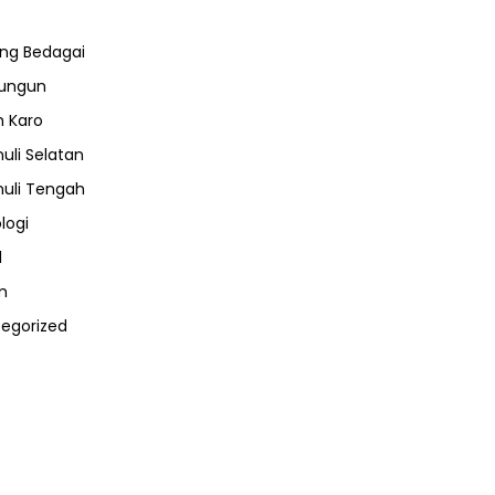
ng Bedagai
lungun
 Karo
uli Selatan
uli Tengah
logi
l
m
egorized