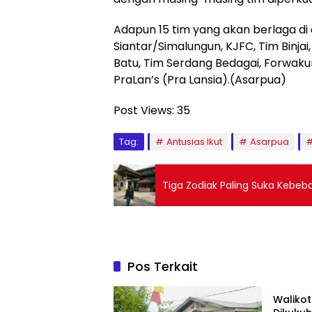
Adapun 15 tim yang akan berlaga d
Siantar/Simalungun, KJFC, Tim Binjai,
Batu, Tim Serdang Bedagai, Forwaku
PraLan’s (Pra Lansia).(Asarpua)
Post Views:
35
Tag:
Antusias Ikut
Asarpua
Tiga Zodiak Paling Suka Kebeb
Pos Terkait
Headli
Waliko