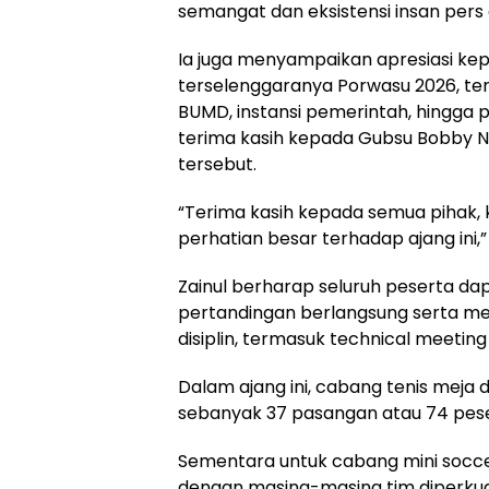
semangat dan eksistensi insan pers 
Ia juga menyampaikan apresiasi ke
terselenggaranya Porwasu 2026, te
BUMD, instansi pemerintah, hingga 
terima kasih kepada Gubsu Bobby N
tersebut.
“Terima kasih kepada semua pihak
perhatian besar terhadap ajang ini,”
Zainul berharap seluruh peserta dap
pertandingan berlangsung serta men
disiplin, termasuk technical meeti
Dalam ajang ini, cabang tenis meja d
sebanyak 37 pasangan atau 74 pese
Sementara untuk cabang mini soccer
dengan masing-masing tim diperkuat