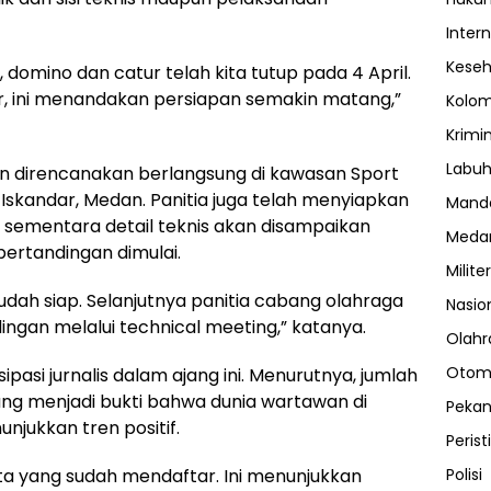
Inter
Kese
 domino dan catur telah kita tutup pada 4 April.
, ini menandakan persiapan semakin matang,”
Kolo
Krimi
Labuh
an direncanakan berlangsung di kawasan Sport
Iskandar, Medan. Panitia juga telah menyiapkan
Manda
 sementara detail teknis akan disampaikan
Meda
pertandingan dimulai.
Militer
udah siap. Selanjutnya panitia cabang olahraga
Nasio
gan melalui technical meeting,” katanya.
Olahr
Otom
ipasi jurnalis dalam ajang ini. Menurutnya, jumlah
ng menjadi bukti bahwa dunia wartawan di
Peka
jukkan tren positif.
Perist
Polisi
ta yang sudah mendaftar. Ini menunjukkan