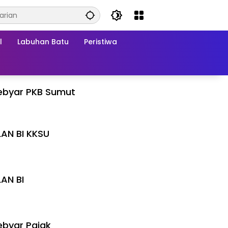
l
Labuhan Batu
Peristiwa
ebyar PKB Sumut
LAN BI KKSU
I
LAN BI
I
byar Pajak