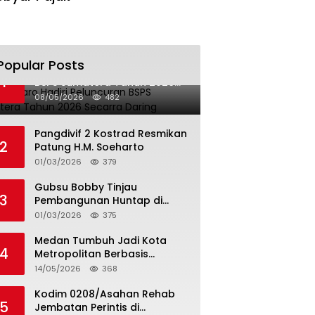
Popular Posts
Bupati Karo Hadiri Peluncuran
1
BSPS Sumatera Tahun 2026
Secarra Daring
08/05/2026
482
Pangdivif 2 Kostrad Resmikan
2
Patung H.M. Soeharto
01/03/2026
379
Gubsu Bobby Tinjau
3
Pembangunan Huntap di
Tapteng
01/03/2026
375
Medan Tumbuh Jadi Kota
4
Metropolitan Berbasis
Teknologi
14/05/2026
368
Kodim 0208/Asahan Rehab
5
Jembatan Perintis di