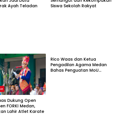
kan Jadi Duta
Semangat dan Kekompakan
rak Ayah Teladan
Siswa Sekolah Rakyat
Headline
Rico Waas dan Ketua
Pengadilan Agama Medan
Bahas Penguatan MoU
Perlindungan Hak Anak dan
Perempuan Pasca
Perceraian ASN
ne
aas Dukung Open
en FORKI Medan,
an Lahir Atlet Karate