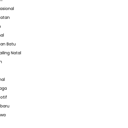
nasional
hatan
m
nal
an Batu
iling Natal
n
nal
aga
otif
nbaru
iwa