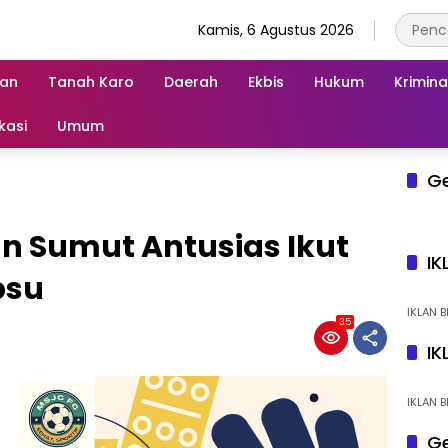
Kamis, 6 Agustus 2026
an
Tanah Karo
Daerah
Ekbis
Hukum
Krimina
kasi
Umum
G
 Sumut Antusias Ikut
IK
bsu
IKLAN B
35
IK
IKLAN B
Ge