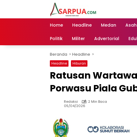
Langsung
ke
konten
Home
Headline
Medan
Asah
Politik
Militer
Advertorial
Edu
Beranda
Headline
Headline
Hiburan
Ratusan Wartawan
Porwasu Piala Gu
Redaksi
2 Min Baca
05/04/2026