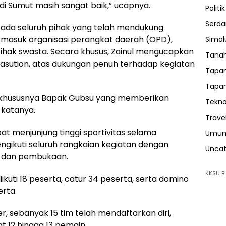
di Sumut masih sangat baik,” ucapnya.
Politik
Serda
pada seluruh pihak yang telah mendukung
rmasuk organisasi perangkat daerah (OPD),
Sima
pihak swasta. Secara khusus, Zainul mengucapkan
Tanah
asution, atas dukungan penuh terhadap kegiatan
Tapan
Tapan
, khususnya Bapak Gubsu yang memberikan
Tekno
 katanya.
Trave
at menjunjung tinggi sportivitas selama
Umu
gikuti seluruh rangkaian kegiatan dengan
Uncat
ng dan pembukaan.
KKSU BI
iikuti 18 peserta, catur 34 peserta, serta domino
rta.
, sebanyak 15 tim telah mendaftarkan diri,
 12 hingga 13 pemain.