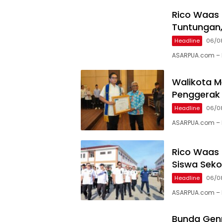
Rico Waas T
Tuntungan,
Headline
06/0
ASARPUA.com – 
Walikota M
Penggerak
Headline
06/0
ASARPUA.com – 
Rico Waas
Siswa Seko
Headline
06/0
ASARPUA.com – 
Bunda Genr