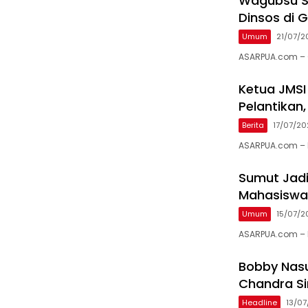
Wagubsu S
Dinsos di G
Umum
21/07/2
ASARPUA.com – G
Ketua JMSI
Pelantikan
Berita
17/07/2
ASARPUA.com – 
Sumut Jadi
Mahasiswa
Umum
15/07/2
ASARPUA.com – 
Bobby Nasut
Chandra Si
Headline
13/0