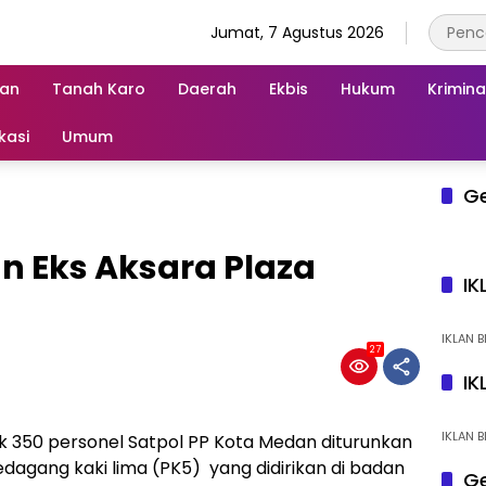
Jumat, 7 Agustus 2026
an
Tanah Karo
Daerah
Ekbis
Hukum
Krimina
kasi
Umum
G
n Eks Aksara Plaza
IK
IKLAN B
27
IK
IKLAN B
 350 personel Satpol PP Kota Medan diturunkan
dagang kaki lima (PK5) yang didirikan di badan
Ge