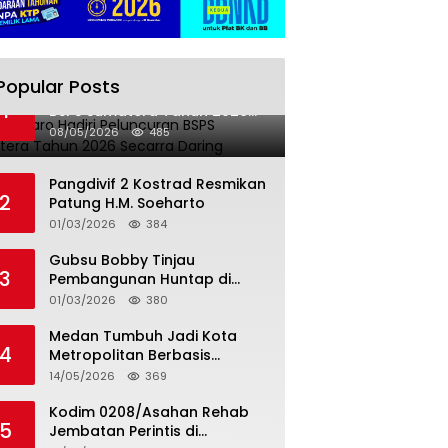
Popular Posts
Bupati Karo Hadiri Peluncuran
1
BSPS Sumatera Tahun 2026
Secarra Daring
08/05/2026
485
Pangdivif 2 Kostrad Resmikan
2
Patung H.M. Soeharto
01/03/2026
384
Gubsu Bobby Tinjau
3
Pembangunan Huntap di
Tapteng
01/03/2026
380
Medan Tumbuh Jadi Kota
4
Metropolitan Berbasis
Teknologi
14/05/2026
369
Kodim 0208/Asahan Rehab
5
Jembatan Perintis di