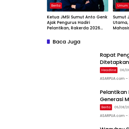
Berita
Umum
Ketua JMSI Sumut Anto Genk
Sumut J
Ajak Pengurus Hadiri
Utama,
Pelantikan, Rakerda 2026
Mahasi
dan Family Gathering
Swase
Baca Juga
Rapat Peng
Ditetapkan
Headline
06/0
ASARPUA.com – 
Pelantikan
Generasi 
Berita
05/08/2
ASARPUA.com – 