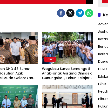
Ka
Advert
Asah
Bata
Benc
Berita
Umum
Daer
kan DHD 45 Sumut,
Wagubsu Surya Semangati
DPRD
asution Ajak
Anak-anak Asrama Dinsos di
Eduka
si Muda Gelorakan
Gunungsitoli, Tekun Belajar
at Juang ’45
Raih Cita-cita
Ekbis
Headl
Hibur
Huku