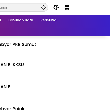
l
Labuhan Batu
Peristiwa
ebyar PKB Sumut
LAN BI KKSU
I
LAN BI
I
byar Pajak