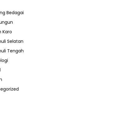
ng Bedagai
lungun
 Karo
uli Selatan
uli Tengah
logi
l
m
egorized