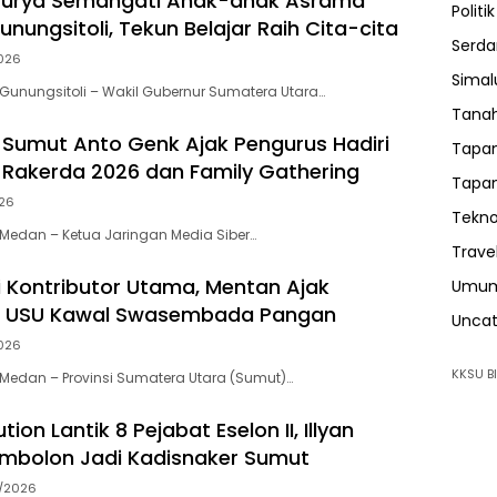
urya Semangati Anak-anak Asrama
Politik
unungsitoli, Tekun Belajar Raih Cita-cita
Serda
026
Sima
unungsitoli – Wakil Gubernur Sumatera Utara…
Tanah
 Sumut Anto Genk Ajak Pengurus Hadiri
Tapan
, Rakerda 2026 dan Family Gathering
Tapan
026
Tekno
Medan – Ketua Jaringan Media Siber…
Trave
 Kontributor Utama, Mentan Ajak
Umu
 USU Kawal Swasembada Pangan
Uncat
026
KKSU BI
Medan – Provinsi Sumatera Utara (Sumut)…
ion Lantik 8 Pejabat Eselon II, Illyan
mbolon Jadi Kadisnaker Sumut
7/2026