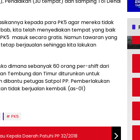
, Pendidikan (30 tempat) dan samping Tol Denai
sasikannya kepada para PK5 agar mereka tidak
Sebab, kita telah menyediakan tempat yang baik
ua PK5 masuk secara gratis. Namun tawaran yang
 tetap berjaualan sehingga kita lakukan
ko dimana sebanyak 60 orang per-
shift
dari
n Tembung dan Timur diturunkan untuk
n dibantu petugas Satpol PP. Pemberlakukan
an tidak berjualan kembali. (as-01)
PK5
bau Kepala Daerah Patuhi PP 32/2018