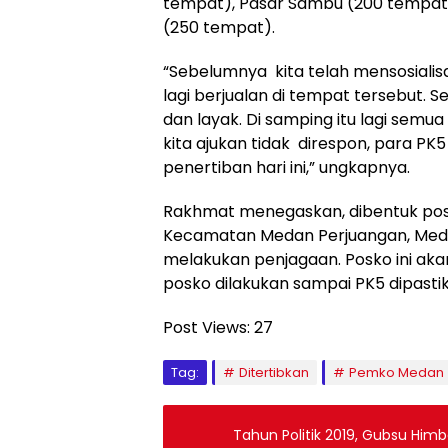
tempat), Pasar Sambu (200 tempat)
(250 tempat).
“Sebelumnya kita telah mensosiali
lagi berjualan di tempat tersebut. 
dan layak. Di samping itu lagi sem
kita ajukan tidak direspon, para PK5
penertiban hari ini,” ungkapnya.
Rakhmat menegaskan, dibentuk pos
Kecamatan Medan Perjuangan, Meda
melakukan penjagaan. Posko ini aka
posko dilakukan sampai PK5 dipastik
Post Views:
27
Tag:
Ditertibkan
Pemko Medan
Tahun Politik 2019, Gubsu Him