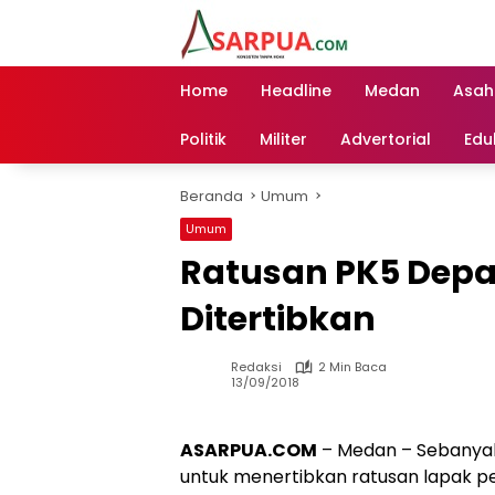
Langsung
ke
konten
Home
Headline
Medan
Asah
Politik
Militer
Advertorial
Edu
Beranda
Umum
Umum
Ratusan PK5 Depa
Ditertibkan
Redaksi
2 Min Baca
13/09/2018
ASARPUA.COM
– Medan – Sebanyak
untuk menertibkan ratusan lapak pe