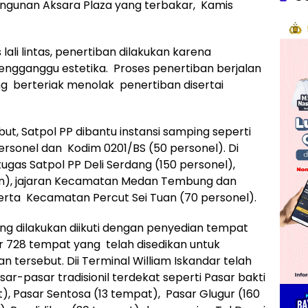
angunan Aksara Plaza yang terbakar, Kamis
ali lintas, penertiban dilakukan karena
engganggu estetika. Proses penertiban berjalan
 berteriak menolak penertiban disertai
t, Satpol PP dibantu instansi samping seperti
rsonel dan Kodim 0201/BS (50 personel). Di
ugas Satpol PP Deli Serdang (150 personel),
en), jajaran Kecamatan Medan Tembung dan
erta Kecamatan Percut Sei Tuan (70 personel).
ng dilakukan diikuti dengan penyedian tempat
ar 728 tempat yang telah disedikan untuk
tersebut. Dii Terminal William Iskandar telah
ar-pasar tradisionil terdekat seperti Pasar bakti
), Pasar Sentosa (13 tempat), Pasar Glugur (160