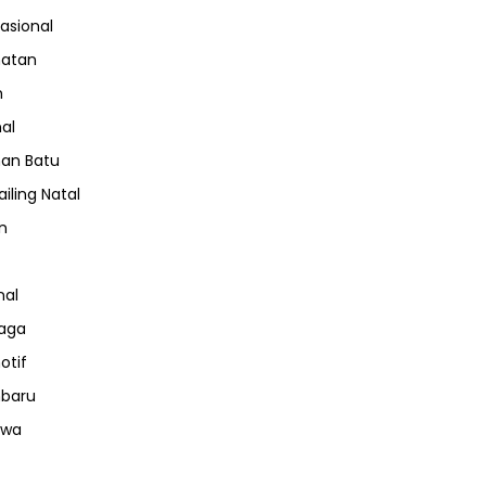
nasional
hatan
m
nal
an Batu
iling Natal
n
nal
aga
otif
nbaru
iwa