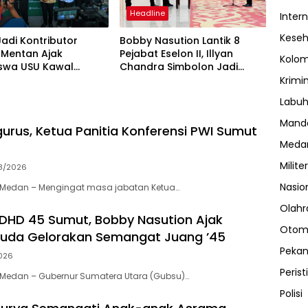
Headline
Inter
Kese
adi Kontributor
Bobby Nasution Lantik 8
 Mentan Ajak
Pejabat Eselon II, Illyan
Kolo
swa USU Kawal
Chandra Simbolon Jadi
mbada Pangan
Kadisnaker Sumut
Krimi
Labuh
Manda
urus, Ketua Panitia Konferensi PWI Sumut
Meda
Militer
8/2026
Nasio
Medan – Mengingat masa jabatan Ketua…
Olahr
 DHD 45 Sumut, Bobby Nasution Ajak
Otom
Muda Gelorakan Semangat Juang ’45
Peka
026
Perist
Medan – Gubernur Sumatera Utara (Gubsu)…
Polisi