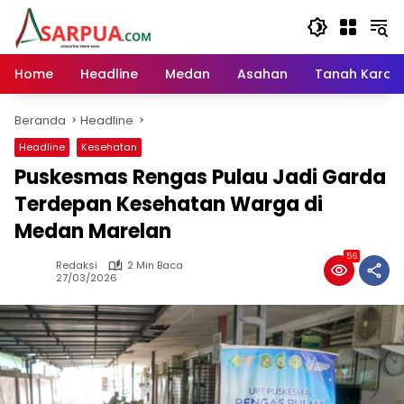
Langsung
ke
konten
Home
Headline
Medan
Asahan
Tanah Karo
Beranda
Headline
Headline
Kesehatan
Puskesmas Rengas Pulau Jadi Garda
Terdepan Kesehatan Warga di
Medan Marelan
56
Redaksi
2 Min Baca
27/03/2026