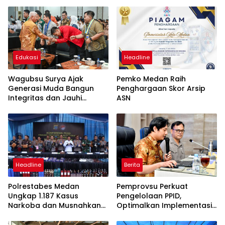
Edukasi
Headline
Wagubsu Surya Ajak
Pemko Medan Raih
Generasi Muda Bangun
Penghargaan Skor Arsip
Integritas dan Jauhi
ASN
Narkoba
Headline
Berita
Polrestabes Medan
Pemprovsu Perkuat
Ungkap 1.187 Kasus
Pengelolaan PPID,
Narkoba dan Musnahkan
Optimalkan Implementasi
Puluhan Kilogram Barang
Permendagri Nomor 2
Bukti
Tahun 2026