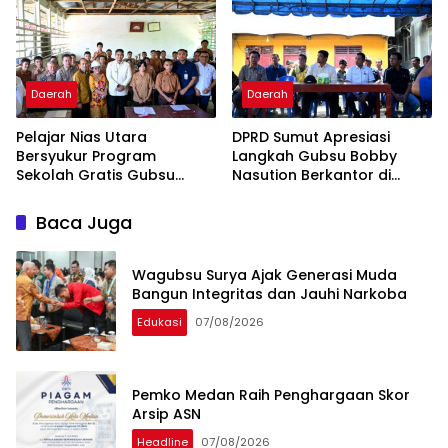
Daerah
Daerah
Pelajar Nias Utara
DPRD Sumut Apresiasi
Bersyukur Program
Langkah Gubsu Bobby
Sekolah Gratis Gubsu
Nasution Berkantor di
Bobby Nasution Ringankan
Kepulauan Nias, Percepat
Beban Orang Tua
Pembangunan
Baca Juga
Wagubsu Surya Ajak Generasi Muda
Bangun Integritas dan Jauhi Narkoba
Edukasi
07/08/2026
Pemko Medan Raih Penghargaan Skor
Arsip ASN
Headline
07/08/2026