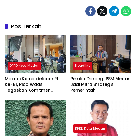
Pos Terkait
DPRD Kota Medan
Headline
Maknai Kemerdekaan RI
Pemko Dorong IPSM Medan
Ke-81, Rico Waas:
Jadi Mitra Strategis
Tegaskan Komitmen
Pemerintah
Pelayanan Primer
DPRD Kota Medan