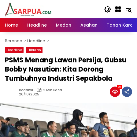
Langsung
ke
konten
Home
Headline
Medan
Asahan
Tanah Karo
Beranda
Headline
Headline
Hiburan
PSMS Menang Lawan Persija, Gubsu
Bobby Nasution: Kita Dorong
Tumbuhnya Industri Sepakbola
20
Redaksi
2 Min Baca
26/10/2025