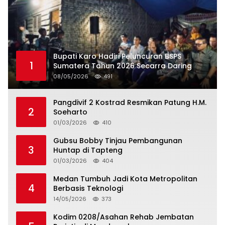
Bupati Karo Hadiri Peluncuran BSPS
1
Sumatera Tahun 2026 Secarra Daring
08/05/2026
491
Pangdivif 2 Kostrad Resmikan Patung H.M.
2
Soeharto
01/03/2026
410
Gubsu Bobby Tinjau Pembangunan
3
Huntap di Tapteng
01/03/2026
404
Medan Tumbuh Jadi Kota Metropolitan
4
Berbasis Teknologi
14/05/2026
373
Kodim 0208/Asahan Rehab Jembatan