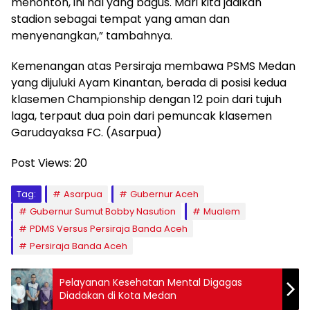
menonton, ini hal yang bagus. Mari kita jadikan
stadion sebagai tempat yang aman dan
menyenangkan,” tambahnya.
Kemenangan atas Persiraja membawa PSMS Medan
yang dijuluki Ayam Kinantan, berada di posisi kedua
klasemen Championship dengan 12 poin dari tujuh
laga, terpaut dua poin dari pemuncak klasemen
Garudayaksa FC. (Asarpua)
Post Views:
20
Tag:
Asarpua
Gubernur Aceh
Gubernur Sumut Bobby Nasution
Mualem
PDMS Versus Persiraja Banda Aceh
Persiraja Banda Aceh
Pelayanan Kesehatan Mental Digagas
Diadakan di Kota Medan