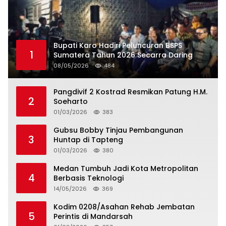
Bupati Karo Hadiri Peluncuran BSPS
1
Sumatera Tahun 2026 Secarra Daring
08/05/2026
484
Pangdivif 2 Kostrad Resmikan Patung H.M.
2
Soeharto
01/03/2026
383
Gubsu Bobby Tinjau Pembangunan
3
Huntap di Tapteng
01/03/2026
380
Medan Tumbuh Jadi Kota Metropolitan
4
Berbasis Teknologi
14/05/2026
369
Kodim 0208/Asahan Rehab Jembatan
5
Perintis di Mandarsah