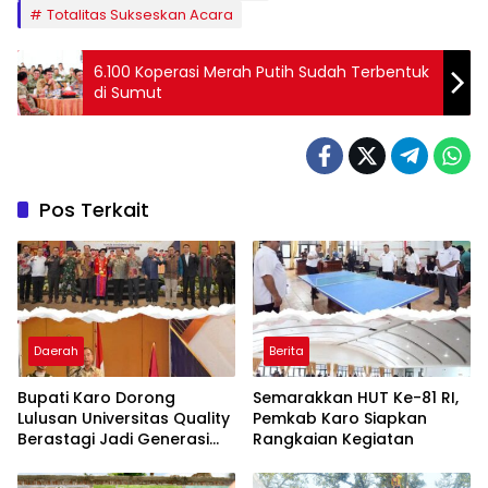
Totalitas Sukseskan Acara
6.100 Koperasi Merah Putih Sudah Terbentuk
di Sumut
Pos Terkait
Daerah
Berita
Bupati Karo Dorong
Semarakkan HUT Ke-81 RI,
Lulusan Universitas Quality
Pemkab Karo Siapkan
Berastagi Jadi Generasi
Rangkaian Kegiatan
Inovatif dan Berintegritas