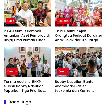
Ekbis
Edukasi
PD AIJ Sumut Kembali
TP PKK Sumut Ajak
Amankan Aset Pemprov di
Orangtua Perkuat Karakter
Binjai, Lima Rumah Dinas
Anak Sejak dari Keluarga
Eks Bioskop Ria Dibongkar
Daerah
Daerah
Terima Audiensi BNKP,
Bobby Nasution Bantu
Gubsu Bobby Nasution
Akomodasi Pasien
Paparkan Tiga Prioritas
Leukemia dan Kanker
Pembangunan Kepulauan
Tiroid Saat Tinjau RSUD
Nias
Thomsen
Baca Juga