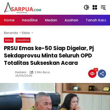
Langsung
ke
konten
Home
Headline
Medan
Asahan
Tanah Karo
Beranda
Ekbis
Ekbis
Headline
PRSU Emas ke-50 Siap Digelar, Pj
Sekdaprovsu Minta Seluruh OPD
Totalitas Sukseskan Acara
53
Redaksi
2 Min Baca
25/05/2026