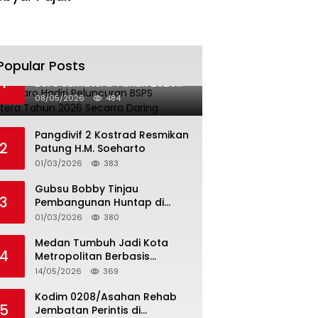
Popular Posts
Bupati Karo Hadiri Peluncuran
1
BSPS Sumatera Tahun 2026
Secarra Daring
08/05/2026
484
Pangdivif 2 Kostrad Resmikan
2
Patung H.M. Soeharto
01/03/2026
383
Gubsu Bobby Tinjau
3
Pembangunan Huntap di
Tapteng
01/03/2026
380
Medan Tumbuh Jadi Kota
4
Metropolitan Berbasis
Teknologi
14/05/2026
369
Kodim 0208/Asahan Rehab
5
Jembatan Perintis di