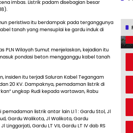
ena imbas. Listrik padam disebagian besar
18).
mun peristiwa itu berdampak pada terganggunya
h kabel tanah yang mensuplai ke gardu induk di
s PLN Wilayah Sumut menjelaskan, kejadian itu
masuk pondasi beton mengganggu kabel tanah
n, insiden itu terjadi Saluran Kabel Tegangam
 dan 20 KV. Dampaknya, pemadaman listrik di
arkan” ungkap Rudi kepada wartawan, Rabu
adaman listrik antar lain LI 1 : Gardu Stol, Jl
ud, Gardu Walikota, Jl Walikota, Gardu
Jl Linggarjati, Gardu LT VII, Gardu LT IV dab RS