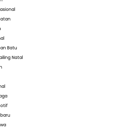
nasional
hatan
m
nal
an Batu
iling Natal
n
nal
aga
otif
nbaru
iwa