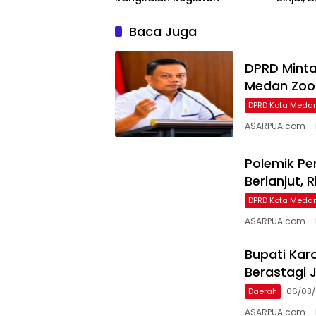
Bioskop
Baca Juga
DPRD Minta
Medan Zoo
DPRD Kota Meda
ASARPUA.com – 
Polemik P
Berlanjut,
DPRD Kota Meda
ASARPUA.com – M
Bupati Karo
Berastagi J
Daerah
06/08
ASARPUA.com – K