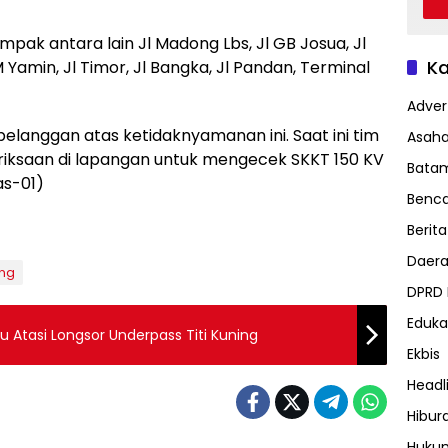
mpak antara lain Jl Madong Lbs, Jl GB Josua, Jl
Ka
M Yamin, Jl Timor, Jl Bangka, Jl Pandan, Terminal
Advert
langgan atas ketidaknyamanan ini. Saat ini tim
Asah
ksaan di lapangan untuk mengecek SKKT 150 KV
Bata
as-01)
Benc
Berita
Daer
ing
DPRD
Eduka
u Atasi Longsor Underpass Titi Kuning
Ekbis
Headl
Hibur
Huku