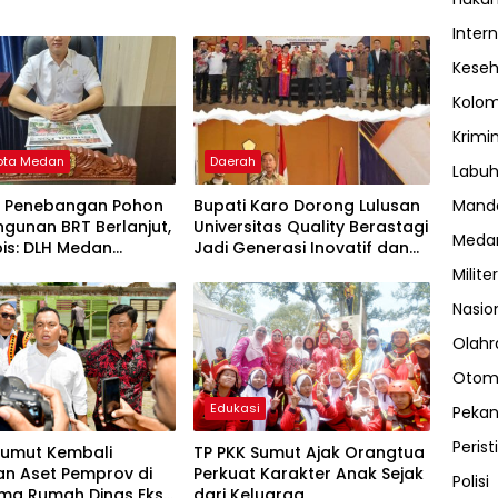
Inter
Kese
Kolo
Krimi
ota Medan
Daerah
Labuh
Manda
k Penebangan Pohon
Bupati Karo Dorong Lulusan
gunan BRT Berlanjut,
Universitas Quality Berastagi
Meda
ubis: DLH Medan
Jadi Generasi Inovatif dan
 Buang Badan
Berintegritas
Militer
Nasio
Olahr
Otom
Edukasi
Peka
Perist
Sumut Kembali
TP PKK Sumut Ajak Orangtua
n Aset Pemprov di
Perkuat Karakter Anak Sejak
Polisi
 Lima Rumah Dinas Eks
dari Keluarga