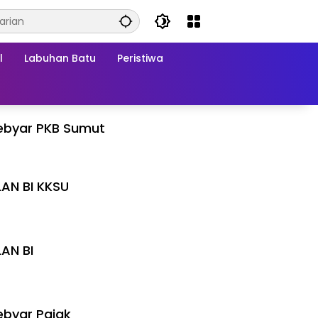
l
Labuhan Batu
Peristiwa
ebyar PKB Sumut
LAN BI KKSU
I
LAN BI
I
byar Pajak