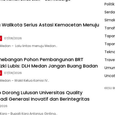
Politik
 Ria Dibongkar
Serda
Sima
 Walikota Serius Astasi Kemacetan Menuju
Tanah
Tapan
n
07/08/2026
Tapan
Medan – Lalu lintas menuju Medan…
Tekno
enebangan Pohon Pembangunan BRT
Trave
 Rizki Lubis: DLH Medan Jangan Buang Badan
Umu
n
07/08/2026
Uncat
edan – Wakil Ketua Komisi IV…
KKSU BI
 Dorong Lulusan Universitas Quality
adi Generasi Inovatif dan Berintegritas
/2026
aro – Bupati Karo Antonius Ginting…