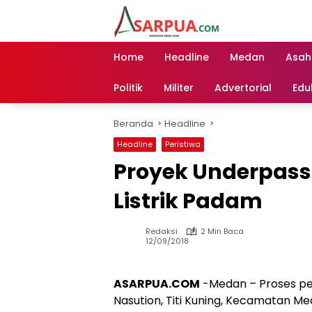
Langsung
ke
konten
Home
Headline
Medan
Asah
Politik
Militer
Advertorial
Edu
Beranda
Headline
Headline
Peristiwa
Proyek Underpass 
Listrik Padam
Redaksi
2 Min Baca
12/09/2018
ASARPUA.COM
-Medan – Proses pe
Nasution, Titi Kuning, Kecamatan Me