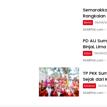
Semarakkan
Rangkaian 
Berita
06/08/2
ASARPUA.com – 
PD AIJ Sum
Binjai, Li
Ekbis
06/08/2
ASARPUA.com – B
TP PKK Sum
Sejak dari 
Edukasi
06/08
ASARPUA.com – M