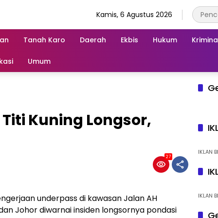
Kamis, 6 Agustus 2026
an
Tanah Karo
Daerah
Ekbis
Hukum
Krimina
kasi
Umum
G
Titi Kuning Longsor,
IK
IKLAN B
27
IK
IKLAN B
ngerjaan underpass di kawasan Jalan AH
dan Johor diwarnai insiden longsornya pondasi
Ge