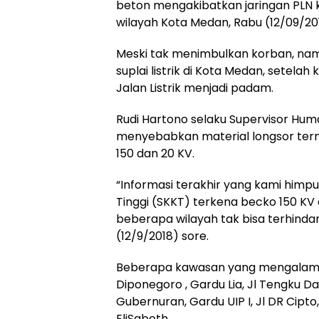
beton mengakibatkan jaringan PLN k
wilayah Kota Medan, Rabu (12/09/20
Meski tak menimbulkan korban, na
suplai listrik di Kota Medan, setela
Jalan Listrik menjadi padam.
Rudi Hartono selaku Supervisor Huma
menyebabkan material longsor ter
150 dan 20 KV.
“Informasi terakhir yang kami himpu
Tinggi (SKKT) terkena becko 150 KV
beberapa wilayah tak bisa terhind
(12/9/2018) sore.
Beberapa kawasan yang mengalami pem
Diponegoro , Gardu Lia, Jl Tengku Da
Gubernuran, Gardu UIP I, Jl DR Cipto, 
EliSabeth.