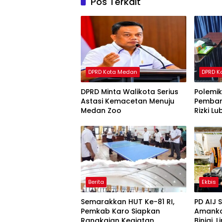
Pos Terkait
DPRD Kota Medan
DPRD K
DPRD Minta Walikota Serius
Polemi
Astasi Kemacetan Menuju
Pemban
Medan Zoo
Rizki L
Jangan
Berita
Ekbis
Semarakkan HUT Ke-81 RI,
PD AIJ 
Pemkab Karo Siapkan
Amanka
Rangkaian Kegiatan
Binjai,