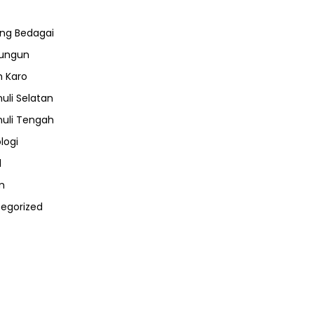
ng Bedagai
lungun
 Karo
uli Selatan
uli Tengah
logi
l
m
egorized