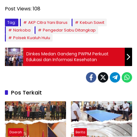
Post Views:
108
Tag:
AKP Citra Yani Barus
Kebun Sawit
Narkoba
Pengedar Sabu Ditangkap
Polsek Kualuh Hulu
Dinkes Medan Gandeng PWPM Perkuat
Edukasi dan Informasi Kesehatan
Pos Terkait
Daerah
Berita