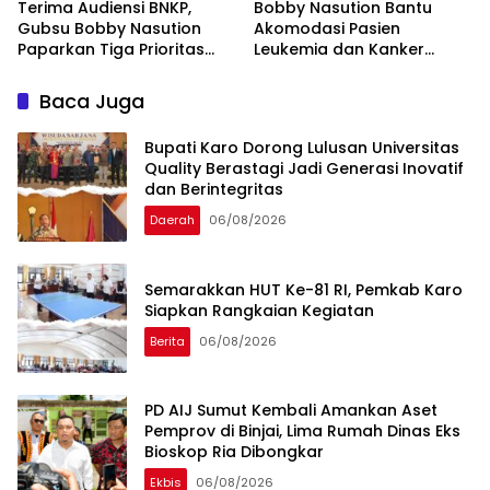
Terima Audiensi BNKP,
Bobby Nasution Bantu
Gubsu Bobby Nasution
Akomodasi Pasien
Paparkan Tiga Prioritas
Leukemia dan Kanker
Pembangunan Kepulauan
Tiroid Saat Tinjau RSUD
Nias
Thomsen
Baca Juga
Bupati Karo Dorong Lulusan Universitas
Quality Berastagi Jadi Generasi Inovatif
dan Berintegritas
Daerah
06/08/2026
Semarakkan HUT Ke-81 RI, Pemkab Karo
Siapkan Rangkaian Kegiatan
Berita
06/08/2026
PD AIJ Sumut Kembali Amankan Aset
Pemprov di Binjai, Lima Rumah Dinas Eks
Bioskop Ria Dibongkar
Ekbis
06/08/2026