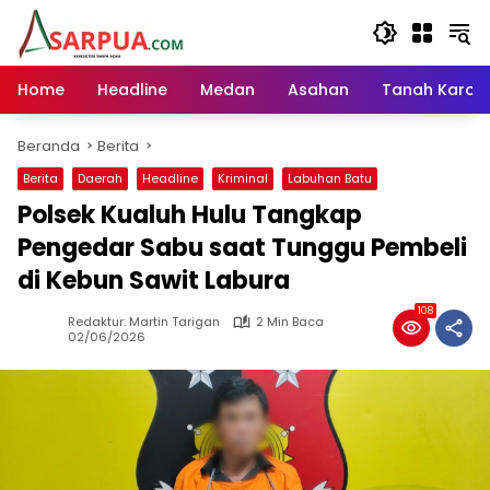
Langsung
ke
konten
Home
Headline
Medan
Asahan
Tanah Karo
Beranda
Berita
Berita
Daerah
Headline
Kriminal
Labuhan Batu
Polsek Kualuh Hulu Tangkap
Pengedar Sabu saat Tunggu Pembeli
di Kebun Sawit Labura
108
Redaktur: Martin Tarigan
2 Min Baca
02/06/2026