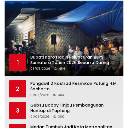
Bupati Karo Hadiri Peluncuran BSPS
1
Sumatera Tahun 2026 Secarra Daring
08/05/2026
484
Pangdivif 2 Kostrad Resmikan Patung H.M.
2
Soeharto
01/03/2026
383
Gubsu Bobby Tinjau Pembangunan
3
Huntap di Tapteng
01/03/2026
380
Medan Tumbuh Jadi Kota Metropolitan