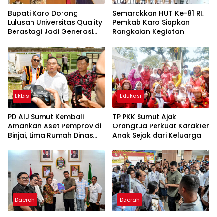
Bupati Karo Dorong
Semarakkan HUT Ke-81 RI,
Lulusan Universitas Quality
Pemkab Karo Siapkan
Berastagi Jadi Generasi
Rangkaian Kegiatan
Inovatif dan Berintegritas
Ekbis
Edukasi
PD AIJ Sumut Kembali
TP PKK Sumut Ajak
Amankan Aset Pemprov di
Orangtua Perkuat Karakter
Binjai, Lima Rumah Dinas
Anak Sejak dari Keluarga
Eks Bioskop Ria Dibongkar
Daerah
Daerah