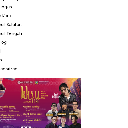
lungun
 Karo
uli Selatan
uli Tengah
logi
l
m
egorized