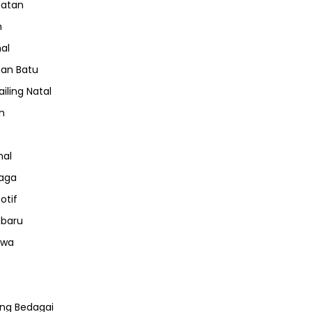
hatan
m
nal
an Batu
iling Natal
n
nal
aga
otif
nbaru
iwa
ng Bedagai