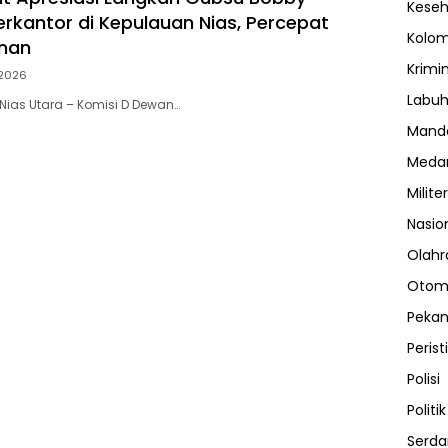
Kese
erkantor di Kepulauan Nias, Percepat
Kolo
nan
Krimi
2026
Labuh
ias Utara – Komisi D Dewan…
Manda
Meda
Militer
Nasio
Olahr
Otom
Peka
Perist
Polisi
Politik
Serda