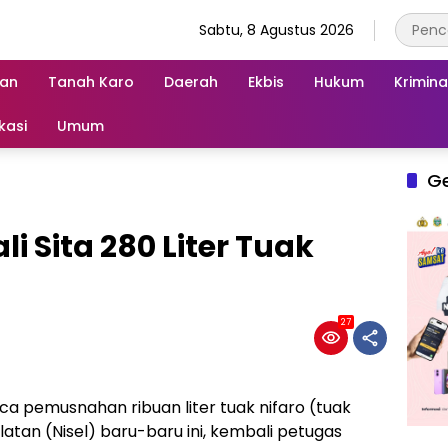
Sabtu, 8 Agustus 2026
an
Tanah Karo
Daerah
Ekbis
Hukum
Krimina
kasi
Umum
G
i Sita 280 Liter Tuak
27
ca pemusnahan ribuan liter tuak nifaro (tuak
elatan (Nisel) baru-baru ini, kembali petugas