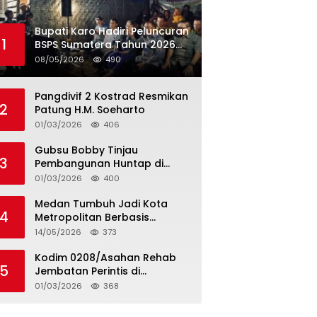
Bupati Karo Hadiri Peluncuran
1
BSPS Sumatera Tahun 2026
Secarra Daring
08/05/2026
490
Pangdivif 2 Kostrad Resmikan
2
Patung H.M. Soeharto
01/03/2026
406
Gubsu Bobby Tinjau
3
Pembangunan Huntap di
Tapteng
01/03/2026
400
Medan Tumbuh Jadi Kota
4
Metropolitan Berbasis
Teknologi
14/05/2026
373
Kodim 0208/Asahan Rehab
5
Jembatan Perintis di
Mandarsah
01/03/2026
368