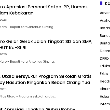
Ka
o Apresiasi Personel Satpol PP, Linmas,
dam Kebakaran
Advert
2026
Asah
aro – Bupati Karo Antonius Ginting…
Bata
Benc
o Gelar Gerak Jalan Tingkat SD dan SMP,
Berita
HUT Ke-81 RI
Daer
2026
DPRD
aro – Bupati Karo, Antonius Ginting…
Eduka
Ekbis
as Utara Bersyukur Program Sekolah Gratis
Headl
by Nasution Ringankan Beban Orang Tua
Hibur
2026
Huku
ias Utara – Program sekolah gratis…
Inter
t Apresiasi Langkah Gubsu Bobby