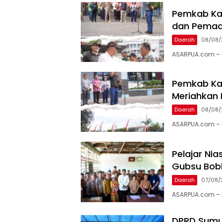
Pemkab Kar
dan Pema
Daerah
08/08/
ASARPUA.com – K
Pemkab Kar
Meriahkan 
Daerah
08/08/
ASARPUA.com – K
Pelajar Ni
Gubsu Bob
Daerah
07/08/
ASARPUA.com – N
DPRD Sumu