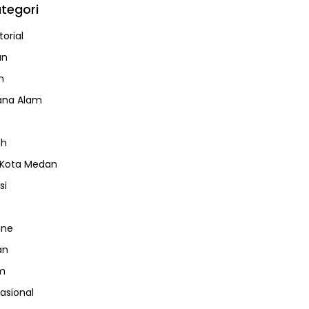
tegori
orial
an
m
ana Alam
ah
 Kota Medan
si
ine
an
m
nasional