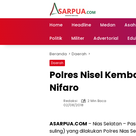
Langsung
ke
konten
Home
Headline
Medan
Asah
Politik
Militer
Advertorial
Edu
Beranda
Daerah
Daerah
Polres Nisel Kembal
Nifaro
Redaksi
2 Min Baca
02/08/2018
ASARPUA.COM
– Nias Selatan – Pas
suling) yang dilakukan Polres Nias S