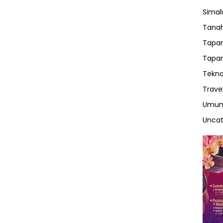
Sima
Tanah
Tapan
Tapan
Tekno
Trave
Umu
Uncat