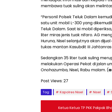
membawa tuak suling akan melintas 
“Personil Polsek Teluk Dalam kemu
satu unit mobil L-300 yang dikemud
Teluk Dalam. Saat isi mobil diperik
liter miras jenis tuak nifaro. AG me
Huruna, Nisel selanjutnya akan diju
tukas mantan Kasubdit III Jahtanras 
Sedangkan 35 liter tuak suling merup
melakukan Operasi Pekat di jalan
Onohazumba, Nisel, Rabu malam.
(
a
Post Views:
27
Tag:
Kapolres Nisel
Nisel
Ketua Ketua TP PKK Pakpak Bha