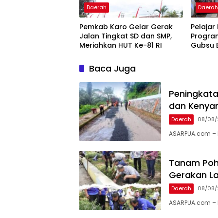
Daerah
Daera
Pemkab Karo Gelar Gerak
Pelajar
Jalan Tingkat SD dan SMP,
Progra
Meriahkan HUT Ke-81 RI
Gubsu 
Ringan
Baca Juga
Peningkata
dan Kenya
Daerah
08/08/
ASARPUA.com – 
Tanam Poh
Gerakan La
Daerah
08/08/
ASARPUA.com – Ka