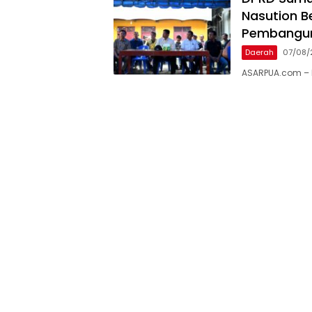
Nasution B
Pembangu
Daerah
07/08/
ASARPUA.com – N