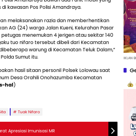
di kawasan Pos Polisi Amandraya.
dian melaksanakan razia dan memberhentikan
ikan AG (24) warga Jalan Kueni, Kelurahan Pasar
sa, petugas menemukan 4 jerigen atau sekitar 140
ngaku tuo nifaro tersebut dibeli dari Kecamatan
al dibeberapa warung di Kecamatan Teluk Dalam,”
Polda Sumut itu.
IKLAN B
Ge
akan hasil sitaan personil Polsek Lolowau saat
 umum Desa Orahili Onohazumba Kecamatan
s-hal
)
Sita
Tuak Nifaro
rat Apresiasi Imunisasi MR