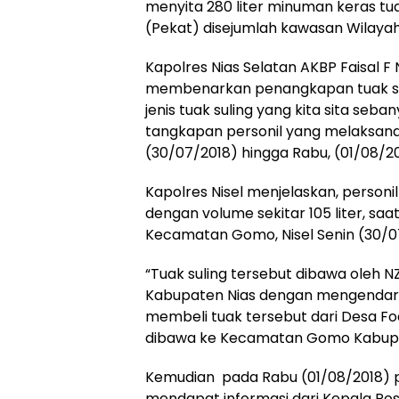
menyita 280 liter minuman keras tu
(Pekat) disejumlah kawasan Wilayah 
Kapolres Nias Selatan AKBP Faisal F 
membenarkan penangkapan tuak sul
jenis tuak suling yang kita sita seb
tangkapan personil yang melaksanak
(30/07/2018) hingga Rabu, (01/08/20
Kapolres Nisel menjelaskan, personil
dengan volume sekitar 105 liter, saa
Kecamatan Gomo, Nisel Senin (30/07
“Tuak suling tersebut dibawa oleh 
Kabupaten Nias dengan mengendarai
membeli tuak tersebut dari Desa F
dibawa ke Kecamatan Gomo Kabupat
Kemudian pada Rabu (01/08/2018) pag
mendapat informasi dari Kepala Pos