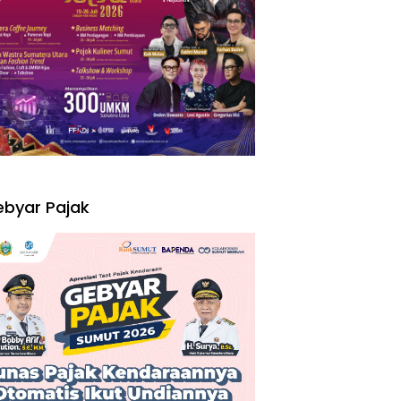
I
byar Pajak