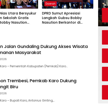
h
Daerah
 Nias Utara Bersyukur
DPRD Sumut Apresiasi
m Sekolah Gratis
Langkah Gubsu Bobby
Bobby Nasution
Nasution Berkantor di
kan Beban Orang Tua
Kepulauan Nias, Percepat
Pembangunan
n Jalan Gundaling Dukung Akses Wisata
manan Masyarakat
2026
Karo – Pemerintah Kabupaten (Pemkab) Karo…
on Trembesi, Pemkab Karo Dukung
ngit Biru
2026
ro – Bupati Karo, Antonius Ginting,…