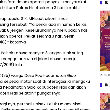
ak nifaro dalam operasi penyakit masyarakat
IK
Hukum Polres Nisel selama 3 hari terakhir.
Napitupulu, SIK, MH,saat dikonfirmasi
ing tersebut. “Ya benar ada minuman keras
anyak 8 jerigen. Keseluruhannya merupakan hasil
an operasi Pekat selama 3 hari, Senin
18),” katanya.
 Polsek Lahusa menyita 3 jerigen tuak suling
t menggelar razia di jalan Lahusa menuju
/2018) lalu.
NZ (35) warga Desa Foa Kecamatan Gido
IKLAN B
 sepeda motor saat di interogasi, ia mengaku
IK
oa Kecamatan Gido Kabupaten Nias dan akan
en Nias Selatan,” pungkasnya.
i nya, personil Polsek Teluk Dalam, Nisel
 Polisi Amandraya bawah ada 1 unit mobil yang