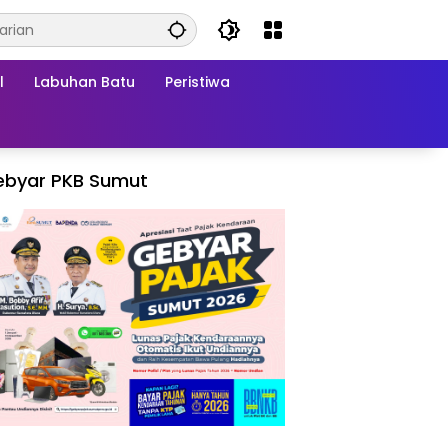
l
Labuhan Batu
Peristiwa
ebyar PKB Sumut