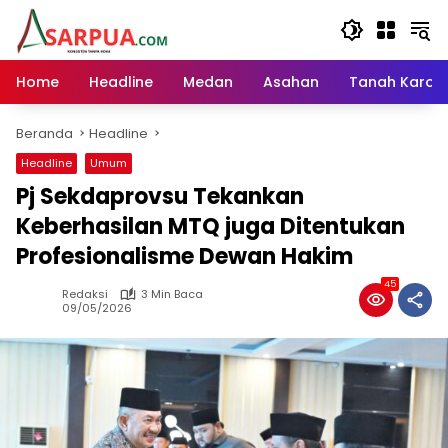
Langsung
ke
konten
Home
Headline
Medan
Asahan
Tanah Karo
Beranda
Headline
Headline
Umum
Pj Sekdaprovsu Tekankan
Keberhasilan MTQ juga Ditentukan
Profesionalisme Dewan Hakim
45
Redaksi
3 Min Baca
09/05/2026