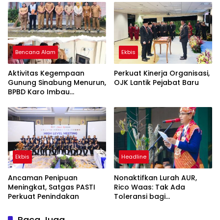
Bencana Alam
Ekbis
Aktivitas Kegempaan
Perkuat Kinerja Organisasi,
Gunung Sinabung Menurun,
OJK Lantik Pejabat Baru
BPBD Karo Imbau
Masyarakat Tetap
Waspada dan Patuhi
Rekomendasi
Ekbis
Headline
Ancaman Penipuan
Nonaktifkan Lurah AUR,
Meningkat, Satgas PASTI
Rico Waas: Tak Ada
Perkuat Penindakan
Toleransi bagi
Penyalahgunaan
Wewenang
Baca Juga