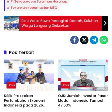
Pj Sekdaprovsu Sulaiman Harahap
Tekankan Keberhasilan MTQ
Rico Waas Bawa Perangkat Daerah, Keluhan
Warga Langsung Dieksekusi
Pos Terkait
Ekbis
Ekbis
KSSK Prakirakan
OJK: Jumlah Investor Pasar
Pertumbuhan Ekonomi
Modal Indonesia Tumbuh
Indonesia pada 2026
47,63%
Mencapai 5,6 Hingga 6,0%