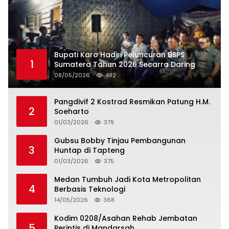
Bupati Karo Hadiri Peluncuran BSPS
1
Sumatera Tahun 2026 Secarra Daring
08/05/2026
482
Pangdivif 2 Kostrad Resmikan Patung H.M.
2
Soeharto
01/03/2026
379
Gubsu Bobby Tinjau Pembangunan
3
Huntap di Tapteng
01/03/2026
375
Medan Tumbuh Jadi Kota Metropolitan
4
Berbasis Teknologi
14/05/2026
368
Kodim 0208/Asahan Rehab Jembatan
5
Perintis di Mandarsah