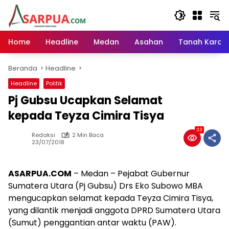
Langsung
ke
konten
Home
Headline
Medan
Asahan
Tanah Karo
Beranda
Headline
Headline
Politik
Pj Gubsu Ucapkan Selamat
kepada Teyza Cimira Tisya
33
Redaksi
2 Min Baca
23/07/2018
ASARPUA.COM
– Medan – Pejabat Gubernur
Sumatera Utara (Pj Gubsu) Drs Eko Subowo MBA
mengucapkan selamat kepada Teyza Cimira Tisya,
yang dilantik menjadi anggota DPRD Sumatera Utara
(Sumut) penggantian antar waktu (PAW).