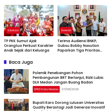
Eks Bioskop Ria Dibongkar
Edukasi
Daerah
TP PKK Sumut Ajak
Terima Audiensi BNKP,
Orangtua Perkuat Karakter
Gubsu Bobby Nasution
Anak Sejak dari Keluarga
Paparkan Tiga Prioritas
Pembangunan Kepulauan
Nias
Baca Juga
Polemik Penebangan Pohon
Pembangunan BRT Berlanjut, Rizki Lubis:
DLH Medan Jangan Buang Badan
DPRD Kota Medan
07/08/2026
Bupati Karo Dorong Lulusan Universitas
Quality Berastagi Jadi Generasi Inovatif