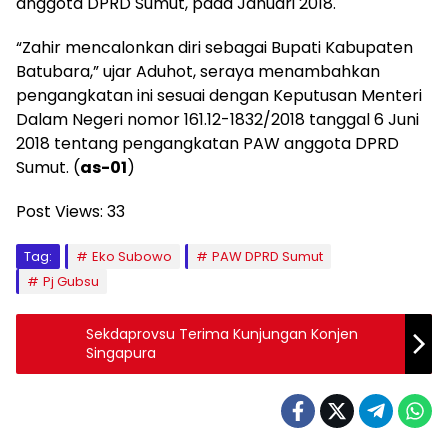
anggota DPRD Sumut, pada Januari 2018.
“Zahir mencalonkan diri sebagai Bupati Kabupaten
Batubara,” ujar Aduhot, seraya menambahkan
pengangkatan ini sesuai dengan Keputusan Menteri
Dalam Negeri nomor 161.12-1832/2018 tanggal 6 Juni
2018 tentang pengangkatan PAW anggota DPRD
Sumut. (
as-01
)
Post Views:
33
Tag:
Eko Subowo
PAW DPRD Sumut
Pj Gubsu
Sekdaprovsu Terima Kunjungan Konjen
Singapura