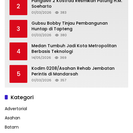
Pangdivif 2 Kostrad Resmikan Patung H.M.
2
Soeharto
01/03/2026
383
Gubsu Bobby Tinjau Pembangunan
3
Huntap di Tapteng
01/03/2026
380
Medan Tumbuh Jadi Kota Metropolitan
4
Berbasis Teknologi
14/05/2026
369
Kodim 0208/Asahan Rehab Jembatan
5
Perintis di Mandarsah
01/03/2026
357
Kategori
Advertorial
Asahan
Batam