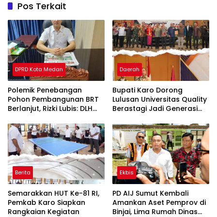
Pos Terkait
DPRD Kota Medan
Daerah
Polemik Penebangan
Bupati Karo Dorong
Pohon Pembangunan BRT
Lulusan Universitas Quality
Berlanjut, Rizki Lubis: DLH
Berastagi Jadi Generasi
Medan Jangan Buang
Inovatif dan Berintegritas
Badan
Berita
Ekbis
Semarakkan HUT Ke-81 RI,
PD AIJ Sumut Kembali
Pemkab Karo Siapkan
Amankan Aset Pemprov di
Rangkaian Kegiatan
Binjai, Lima Rumah Dinas