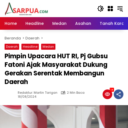
Langsung
ke
konten
Home
Headline
Medan
Asahan
Tanah Karo
Beranda
Daerah
Daerah
Headline
Medan
Pimpin Upacara HUT RI, Pj Gubsu
Fatoni Ajak Masyarakat Dukung
Gerakan Serentak Membangun
Daerah
14
Redaktur: Martin Tarigan
2 Min Baca
18/08/2024