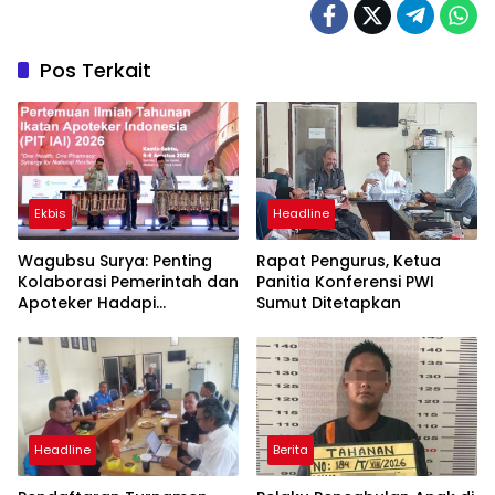
Pos Terkait
Ekbis
Headline
Wagubsu Surya: Penting
Rapat Pengurus, Ketua
Kolaborasi Pemerintah dan
Panitia Konferensi PWI
Apoteker Hadapi
Sumut Ditetapkan
Tantangan Kesehatan
Global
Headline
Berita