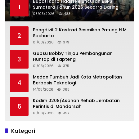
Bupati Karo Hadiri Peluncuran BSPS
1
Sumatera Tahun 2026 Secarra Daring
08/05/2026
483
Pangdivif 2 Kostrad Resmikan Patung H.M.
2
Soeharto
01/03/2026
379
Gubsu Bobby Tinjau Pembangunan
3
Huntap di Tapteng
01/03/2026
375
Medan Tumbuh Jadi Kota Metropolitan
4
Berbasis Teknologi
14/05/2026
368
Kodim 0208/Asahan Rehab Jembatan
5
Perintis di Mandarsah
01/03/2026
357
Kategori