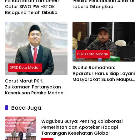
Pendaftaran Turnamen
Pelaku Pencabulan Anak di
Catur SIWO PWI-STOK
Labura Ditangkap
Binaguna Telah Dibuka
DPRD Kota Medan
Syaiful Ramadhan:
DPRD Kota Medan
Aparatur Harus Siap Layani
Masyarakat Susah Maupun
Carut Marut PKH,
Senang
Zulkarnaen Pertanyakan
Keseriusan Pemko Medan
Salurkan Bansos
Baca Juga
Wagubsu Surya: Penting Kolaborasi
Pemerintah dan Apoteker Hadapi
Tantangan Kesehatan Global