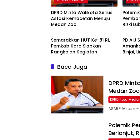
DPRD Kota Medan
DPRD K
DPRD Minta Walikota Serius
Polemi
Astasi Kemacetan Menuju
Pemban
Medan Zoo
Rizki L
Berita
Ekbis
Jangan
Semarakkan HUT Ke-81 RI,
PD AIJ 
Pemkab Karo Siapkan
Amanka
Rangkaian Kegiatan
Binjai,
Bioskop
Baca Juga
DPRD Minta
Medan Zoo
DPRD Kota Meda
ASARPUA.com – 
Polemik P
Berlanjut,