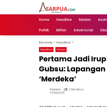
Langsung
ke
konten
Home
Headline
Medan
Asah
Politik
Militer
Advertorial
Edu
Beranda
Headline
Headline
Umum
Pertama Jadi Iru
Gubsu: Lapangan
‘Merdeka’
Redaksi
2 Min Baca
17/08/2019