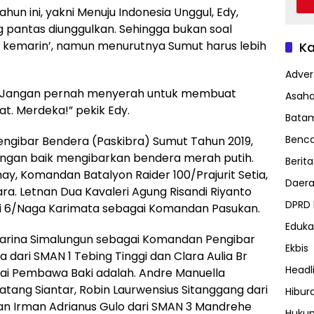
un ini, yakni Menuju Indonesia Unggul, Edy,
g pantas diunggulkan. Sehingga bukan soal
hari kemarin’, namun menurutnya Sumut harus lebih
Ka
Advert
ti. Jangan pernah menyerah untuk membuat
Asah
t. Merdeka!” pekik Edy.
Bata
Benc
ngibar Bendera (Paskibra) Sumut Tahun 2019,
ngan baik mengibarkan bendera merah putih.
Berita
may, Komandan Batalyon Raider 100/Prajurit Setia,
Daer
. Letnan Dua Kavaleri Agung Risandi Riyanto
DPRD
eri 6/Naga Karimata sebagai Komandan Pasukan.
Eduka
farina Simalungun sebagai Komandan Pengibar
Ekbis
 dari SMAN 1 Tebing Tinggi dan Clara Aulia Br
Headl
gai Pembawa Baki adalah. Andre Manuella
tang Siantar, Robin Laurwensius Sitanggang dari
Hibur
an Irman Adrianus Gulo dari SMAN 3 Mandrehe
Huku