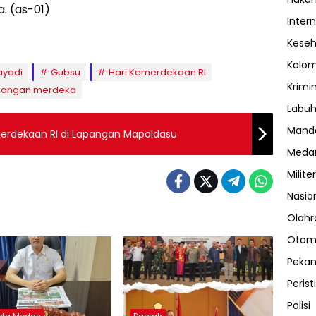
. (as-01)
Inter
Kese
Kolo
ayadi
Gubsu
Hari Kemerdekaan RI
Krimi
pangan merdeka
Labuh
Manda
erdekaan RI di Lapangan Mapoldasu
Meda
Militer
Nasio
Olahr
Otom
Peka
Perist
Polisi