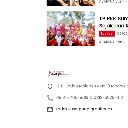
ASARPUA.com – B
TP PKK Sum
Sejak dari 
Edukasi
06/08
ASARPUA.com – M
Jl. B. Sedap Malam XV No. 8 Medan,
0813-7706-8613 & 0812-6025-413
redaksiasarpua@gmail.com