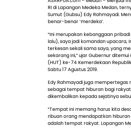
ASARPUA.com – Medan – Menjadi In
RI di Lapangan Medeka Medan, tern
Sumut (Gubsu) Edy Rahmayadi. Menu
benar-benar ‘merdeka’.
“Ini merupakan kebanggaan pribadi
lalu), saya jadi komandan upacara, Ir
terkesan sekali sama saya, yang mer
sekarang ini,” ujar Gubernur ditemui
(HUT) ke-74 Kemerdekaan Republik 
Sabtu 17 Agustus 2019.
Edy Rahmayadi juga mempertegas 
sebagai tempat hiburan bagi rakyat
dikembalikan kepada sejatinya seb
“Tempat ini memang harus kita des
ribuan orang mendapatkan hiburan di
adalah tempat rakyat. Lapangan Me