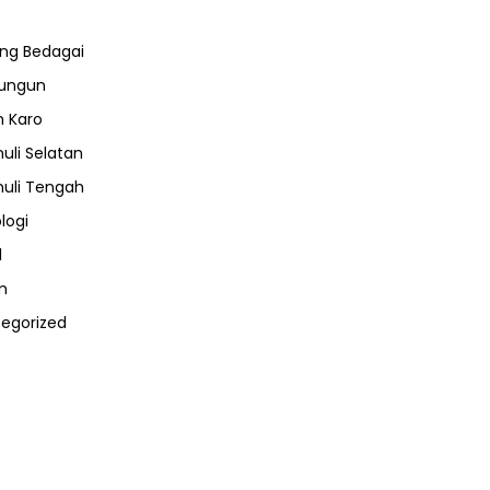
ng Bedagai
lungun
 Karo
uli Selatan
uli Tengah
logi
l
m
egorized