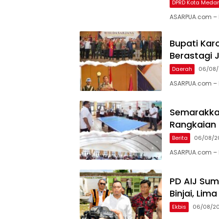
DPRD Kota Meda
ASARPUA.com – M
Bupati Karo
Berastagi J
Daerah
06/08
ASARPUA.com – K
Semarakkan
Rangkaian 
Berita
06/08/2
ASARPUA.com – 
PD AIJ Sum
Binjai, Li
Ekbis
06/08/2