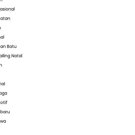
nasional
hatan
m
nal
an Batu
iling Natal
n
nal
aga
otif
nbaru
iwa