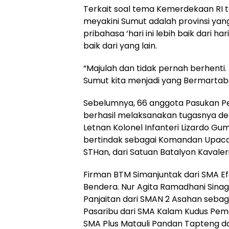
Terkait soal tema Kemerdekaan RI tah
meyakini Sumut adalah provinsi yan
pribahasa ‘hari ini lebih baik dari 
baik dari yang lain.
“Majulah dan tidak pernah berhen
Sumut kita menjadi yang Bermartaba
Sebelumnya, 66 anggota Pasukan Pe
berhasil melaksanakan tugasnya de
Letnan Kolonel Infanteri Lizardo Gu
bertindak sebagai Komandan Upacara
STHan, dari Satuan Batalyon Kaval
Firman BTM Simanjuntak dari SMA E
Bendera. Nur Agita Ramadhani Sinaga
Panjaitan dari SMAN 2 Asahan seba
Pasaribu dari SMA Kalam Kudus Pema
SMA Plus Matauli Pandan Tapteng d