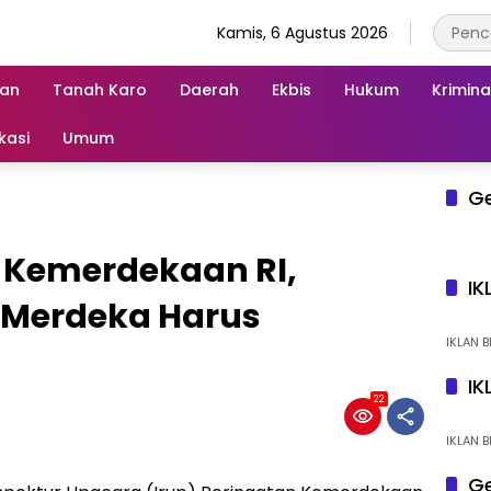
Kamis, 6 Agustus 2026
an
Tanah Karo
Daerah
Ekbis
Hukum
Krimina
kasi
Umum
G
p Kemerdekaan RI,
IK
 Merdeka Harus
IKLAN B
IK
22
IKLAN B
Ge