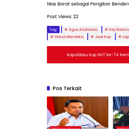
Nias Barat sebagai Pengibar Bendera
Post Views:
22
Tag:
Agus Andrianto
Edy Rahm
Harus Merdeka
Jadi Irup
La
Kapoldasu Irup HUT ke-74 Kem
Pos Terkait