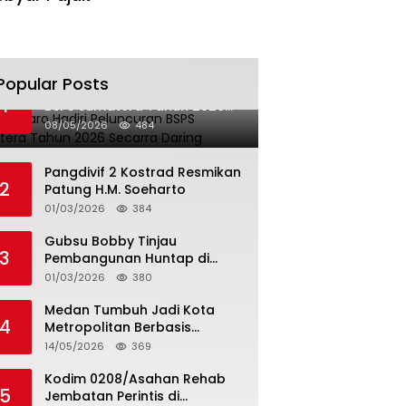
Popular Posts
Bupati Karo Hadiri Peluncuran
1
BSPS Sumatera Tahun 2026
Secarra Daring
08/05/2026
484
Pangdivif 2 Kostrad Resmikan
2
Patung H.M. Soeharto
01/03/2026
384
Gubsu Bobby Tinjau
3
Pembangunan Huntap di
Tapteng
01/03/2026
380
Medan Tumbuh Jadi Kota
4
Metropolitan Berbasis
Teknologi
14/05/2026
369
Kodim 0208/Asahan Rehab
5
Jembatan Perintis di