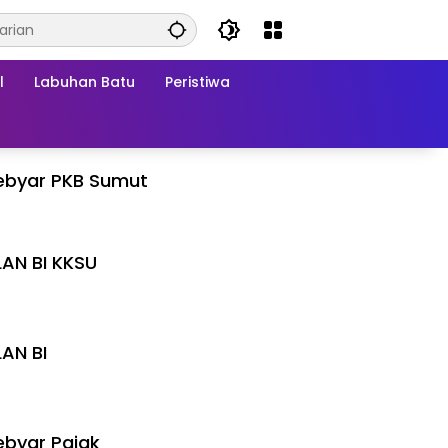
l
Labuhan Batu
Peristiwa
ebyar PKB Sumut
LAN BI KKSU
I
LAN BI
I
byar Pajak