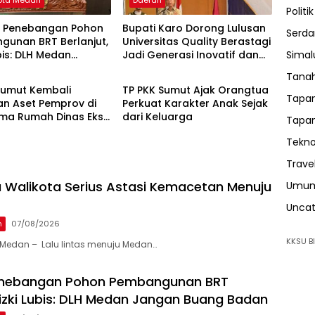
ota Medan
Daerah
Politik
k Penebangan Pohon
Bupati Karo Dorong Lulusan
Serda
gunan BRT Berlanjut,
Universitas Quality Berastagi
Sima
ubis: DLH Medan
Jadi Generasi Inovatif dan
Edukasi
 Buang Badan
Berintegritas
Tanah
Sumut Kembali
TP PKK Sumut Ajak Orangtua
Tapan
n Aset Pemprov di
Perkuat Karakter Anak Sejak
 Lima Rumah Dinas Eks
dari Keluarga
Tapan
 Ria Dibongkar
Tekno
Trave
 Walikota Serius Astasi Kemacetan Menuju
Umu
Uncat
n
07/08/2026
KKSU BI
Medan – Lalu lintas menuju Medan…
enebangan Pohon Pembangunan BRT
 Rizki Lubis: DLH Medan Jangan Buang Badan