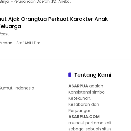
injai – Perusahaan Daerah (PD) Aneka…
ut Ajak Orangtua Perkuat Karakter Anak
Keluarga
/2026
edan – Staf Ahli I Tim…
Tentang Kami
ASARPUA
adalah
 Sumut, Indonesia
Konsistensi simbol
Ketekunan,
Kesabaran dan
Perjuangan
ASARPUA.COM
muncul pertama kali
sebagai sebuah situs