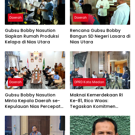
Daerah
Daerah
Gubsu Bobby Nasution
Rencana Gubsu Bobby
Siapkan Rumah Produksi
Bangun SD Negeri Lasara di
Kelapa di Nias Utara
Nias Utara
Daerah
DPRD Kota Medan
Gubsu Bobby Nasution
Maknai Kemerdekaan RI
Minta Kepala Daerah se-
Ke-81, Rico Waas:
Kepulauan Nias Percepat
Tegaskan Komitmen
Usulan BKP 2027
Pelayanan Primer