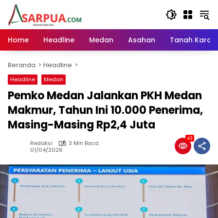
Langsung
ke
konten
Home
Headline
Medan
Asahan
Tanah Karo
Beranda
Headline
Headline
Medan
Pemko Medan Jalankan PKH Medan
Makmur, Tahun Ini 10.000 Penerima,
Masing-Masing Rp2,4 Juta
43
Redaksi
3 Min Baca
01/04/2026