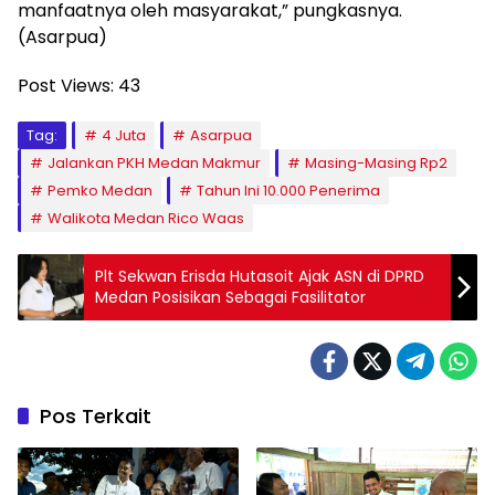
manfaatnya oleh masyarakat,” pungkasnya.
(Asarpua)
Post Views:
43
Tag:
4 Juta
Asarpua
Jalankan PKH Medan Makmur
Masing-Masing Rp2
Pemko Medan
Tahun Ini 10.000 Penerima
Walikota Medan Rico Waas
Plt Sekwan Erisda Hutasoit Ajak ASN di DPRD
Medan Posisikan Sebagai Fasilitator
Pos Terkait