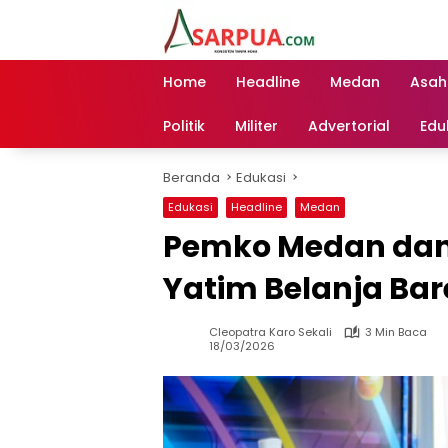
Langsung
ke
konten
Home
Headline
Medan
Asah
Politik
Militer
Advertorial
Edu
Beranda
Edukasi
Edukasi
Headline
Medan
Pemko Medan dan
Yatim Belanja Ba
Cleopatra Karo Sekali
3 Min Baca
18/03/2026