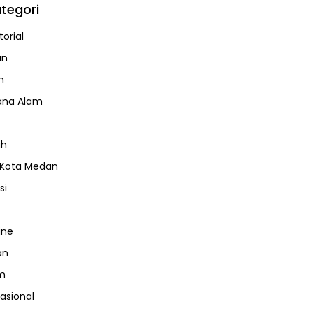
tegori
orial
an
m
ana Alam
ah
 Kota Medan
si
ine
an
m
nasional