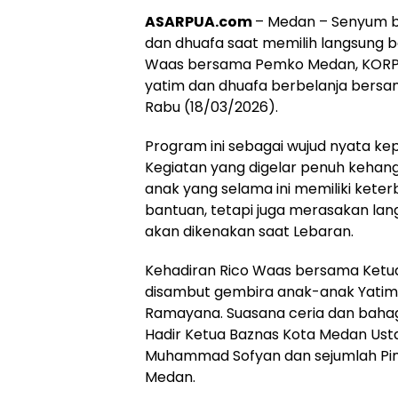
ASARPUA.com
– Medan – Senyum b
dan dhuafa saat memilih langsung b
Waas bersama Pemko Medan, KORPR
yatim dan dhuafa berbelanja bersa
Rabu (18/03/2026).
Program ini sebagai wujud nyata keped
Kegiatan yang digelar penuh kehan
anak yang selama ini memiliki kete
bantuan, tetapi juga merasakan la
akan dikenakan saat Lebaran.
Kehadiran Rico Waas bersama Ketua
disambut gembira anak-anak Yatim 
Ramayana. Suasana ceria dan baha
Hadir Ketua Baznas Kota Medan Usta
Muhammad Sofyan dan sejumlah Pim
Medan.