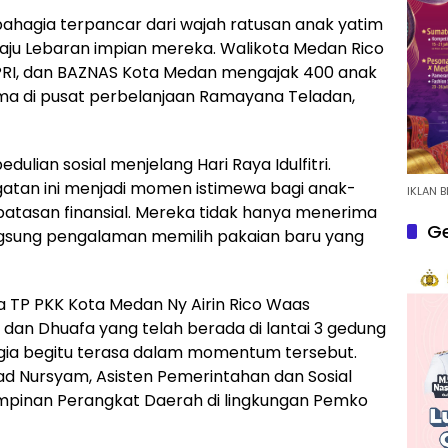
ahagia terpancar dari wajah ratusan anak yatim
aju Lebaran impian mereka. Walikota Medan Rico
I, dan BAZNAS Kota Medan mengajak 400 anak
ma di pusat perbelanjaan Ramayana Teladan,
ulian sosial menjelang Hari Raya Idulfitri.
gatan ini menjadi momen istimewa bagi anak-
IKLAN B
rbatasan finansial. Mereka tidak hanya menerima
Ge
ngsung pengalaman memilih pakaian baru yang
 TP PKK Kota Medan Ny Airin Rico Waas
dan Dhuafa yang telah berada di lantai 3 gedung
gia begitu terasa dalam momentum tersebut.
d Nursyam, Asisten Pemerintahan dan Sosial
pinan Perangkat Daerah di lingkungan Pemko