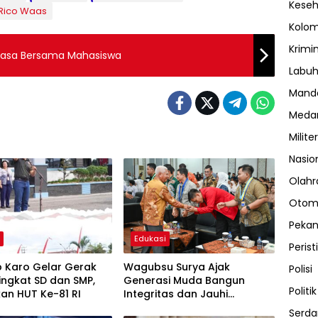
Kese
Rico Waas
Kolo
Krimi
uasa Bersama Mahasiswa
Labuh
Manda
Meda
Militer
Nasio
Olahr
Otom
Peka
h
Edukasi
Perist
 Karo Gelar Gerak
Wagubsu Surya Ajak
Polisi
ingkat SD dan SMP,
Generasi Muda Bangun
Politik
an HUT Ke-81 RI
Integritas dan Jauhi
Narkoba
Serda