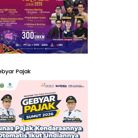
I
byar Pajak