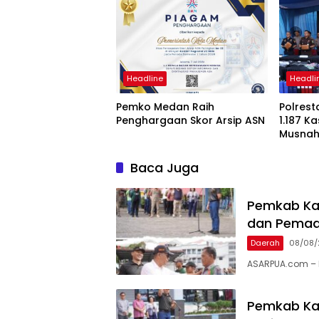
Headline
Headli
Pemko Medan Raih
Polres
Penghargaan Skor Arsip ASN
1.187 K
Musnah
Kilogra
Baca Juga
Pemkab Kar
dan Pema
Daerah
08/08/
ASARPUA.com – K
Pemkab Kar