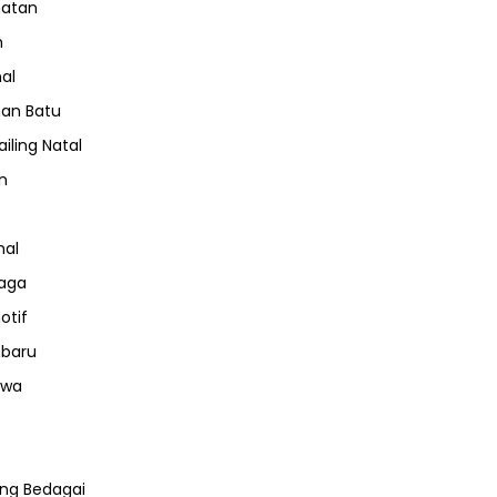
hatan
m
nal
an Batu
iling Natal
n
nal
aga
otif
nbaru
iwa
ng Bedagai