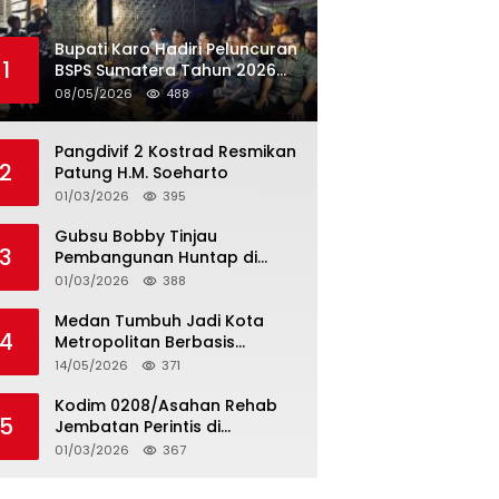
Bupati Karo Hadiri Peluncuran
1
BSPS Sumatera Tahun 2026
Secarra Daring
08/05/2026
488
Pangdivif 2 Kostrad Resmikan
2
Patung H.M. Soeharto
01/03/2026
395
Gubsu Bobby Tinjau
3
Pembangunan Huntap di
Tapteng
01/03/2026
388
Medan Tumbuh Jadi Kota
4
Metropolitan Berbasis
Teknologi
14/05/2026
371
Kodim 0208/Asahan Rehab
5
Jembatan Perintis di
Mandarsah
01/03/2026
367