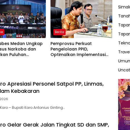
Sima
Tanah
Tapan
ne
Berita
Tapan
Tekno
tabes Medan Ungkap
Pemprovsu Perkuat
asus Narkoba dan
Pengelolaan PPID,
Trave
kan Puluhan
Optimalkan Implementasi
m Barang Bukti
Permendagri Nomor 2 Tahun
Umu
2026
Uncat
o Apresiasi Personel Satpol PP, Linmas,
dam Kebakaran
2026
aro – Bupati Karo Antonius Ginting…
o Gelar Gerak Jalan Tingkat SD dan SMP,