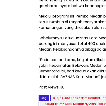
berlangsung. Tawa dan keceriaan a
gambaran nyata bahwa kebahagiaan 
Melalui program ini, Pemko Medan
terus tumbuh di tengah masyarakat,
kemenangan yang dirasakan oleh se
Sebelumnya Ketua Baznas Kota Med
bareng ini menyasar total 400 anak
Medan. Pelaksanaannya dibagi dala
“Pada hari pertama, kegiatan diikuti
yakni Kecamatan Belawan, Medan La
Sementara itu, hari kedua akan diik
didata oleh BAZNAS Kota Medan”, je
Post Views:
30
Tag:
Ajak 400 Anak Yatim Belanja Ba
Ketua TP PKK Kota Medan Ny Airin Rico