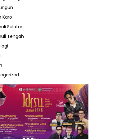
lungun
 Karo
uli Selatan
uli Tengah
logi
l
m
egorized