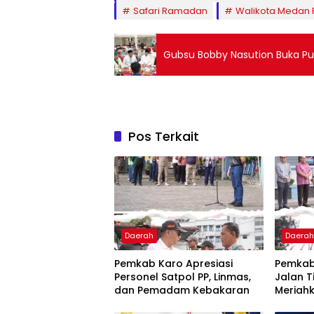
Safari Ramadan
Walikota Medan 
Gubsu Bobby Nasution Buka P
Pos Terkait
Daerah
Daera
Pemkab Karo Apresiasi
Pemkab
Personel Satpol PP, Linmas,
Jalan T
dan Pemadam Kebakaran
Meriahk