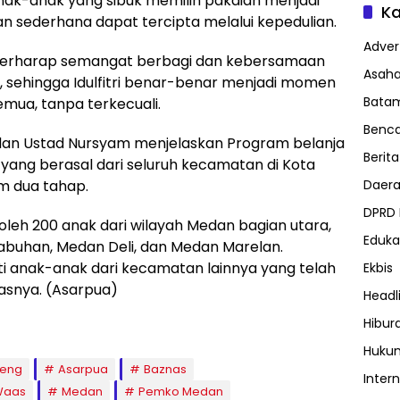
nak-anak yang sibuk memilih pakaian menjadi
Ka
sederhana dapat tercipta melalui kepedulian.
Advert
 berharap semangat berbagi dan kebersamaan
Asah
 sehingga Idulfitri benar-benar menjadi momen
Bata
mua, tanpa terkecuali.
Benc
an Ustad Nursyam menjelaskan Program belanja
Berita
 yang berasal dari seluruh kecamatan di Kota
Daer
m dua tahap.
DPRD
 oleh 200 anak dari wilayah Medan bagian utara,
Eduka
buhan, Medan Deli, dan Medan Marelan.
uti anak-anak dari kecamatan lainnya yang telah
Ekbis
lasnya. (Asarpua)
Headl
Hibur
Huku
reng
Asarpua
Baznas
Inter
 Waas
Medan
Pemko Medan