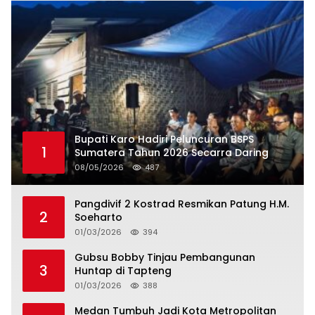
Bupati Karo Hadiri Peluncuran BSPS
1
Sumatera Tahun 2026 Secarra Daring
08/05/2026
487
Pangdivif 2 Kostrad Resmikan Patung H.M.
2
Soeharto
01/03/2026
394
Gubsu Bobby Tinjau Pembangunan
3
Huntap di Tapteng
01/03/2026
388
Medan Tumbuh Jadi Kota Metropolitan