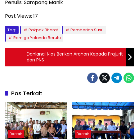
Penulis: Sampang Manik
Post Views:
17
Tag:
Pakpak Bharat
Pemberian Susu
Remigo Yolando Berutu
Danlanal Nias Berikan Arahan Kepada Prajurit
dan PNS
Pos Terkait
Daerah
Daerah