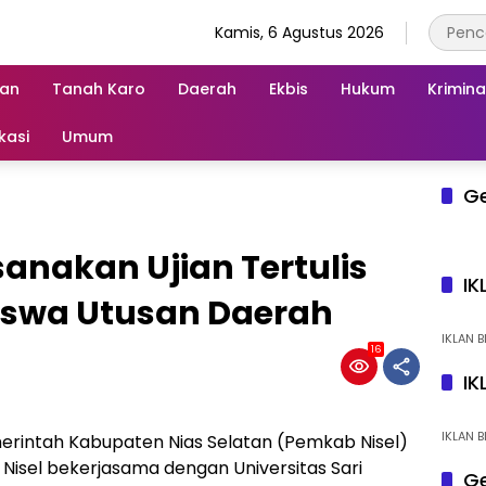
Kamis, 6 Agustus 2026
an
Tanah Karo
Daerah
Ekbis
Hukum
Krimina
kasi
Umum
G
anakan Ujian Tertulis
IK
siswa Utusan Daerah
IKLAN B
16
IK
IKLAN B
erintah Kabupaten Nias Selatan (Pemkab Nisel)
 Nisel bekerjasama dengan Universitas Sari
Ge