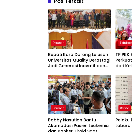
Pos Terkait
Daerah
Edukas
Bupati Karo Dorong Lulusan
TP PKK
Universitas Quality Berastagi
Perkuat
Jadi Generasi Inovatif dan
dari Ke
Berintegritas
Daerah
Berita
Bobby Nasution Bantu
Pelaku 
Akomodasi Pasien Leukemia
Labura
dan Kanker Tiroid Saat