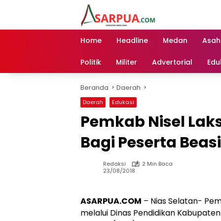
Langsung
ke
konten
Home
Headline
Medan
Asah
Politik
Militer
Advertorial
Edu
Beranda
Daerah
Daerah
Edukasi
Pemkab Nisel Laks
Bagi Peserta Bea
Redaksi
2 Min Baca
23/08/2018
ASARPUA.COM
– Nias Selatan- Pem
melalui Dinas Pendidikan Kabupaten