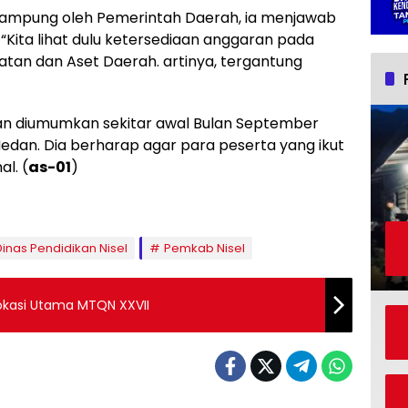
tampung oleh Pemerintah Daerah, ia menjawab
“Kita lihat dulu ketersediaan anggaran pada
tan dan Aset Daerah. artinya, tergantung
 akan diumumkan sekitar awal Bulan September
 Medan. Dia berharap agar para peserta yang ikut
l. (
as-01
)
Dinas Pendidikan Nisel
Pemkab Nisel
Lokasi Utama MTQN XXVII