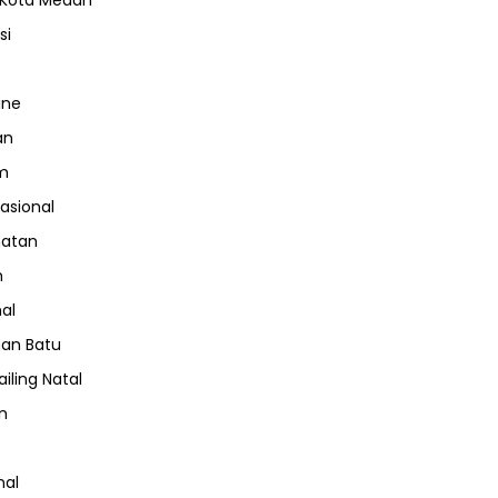
 Kota Medan
si
ine
an
m
nasional
hatan
m
nal
an Batu
iling Natal
n
nal