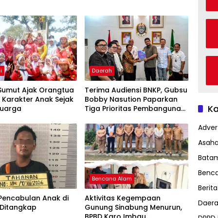
i
Daerah
 Sumut Ajak Orangtua
Terima Audiensi BNKP, Gubsu
 Karakter Anak Sejak
Bobby Nasution Paparkan
Ka
luarga
Tiga Prioritas Pembangunan
Kepulauan Nias
Advert
Asah
Bata
Benc
Bencana Alam
Berita
Pencabulan Anak di
Aktivitas Kegempaan
Daer
 Ditangkap
Gunung Sinabung Menurun,
BPBD Karo Imbau