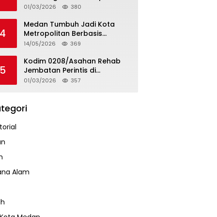
Tapteng
01/03/2026
380
Medan Tumbuh Jadi Kota
4
Metropolitan Berbasis
Teknologi
14/05/2026
369
Kodim 0208/Asahan Rehab
5
Jembatan Perintis di
Mandarsah
01/03/2026
357
tegori
orial
an
m
ana Alam
ah