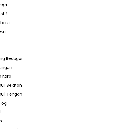
aga
otif
nbaru
iwa
ng Bedagai
lungun
 Karo
uli Selatan
uli Tengah
logi
l
m