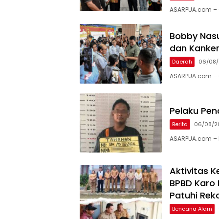
ASARPUA.com – 
Bobby Nasu
dan Kanker
Daerah
06/08
ASARPUA.com – 
Pelaku Pen
Berita
06/08/2
ASARPUA.com – L
Aktivitas
BPBD Karo
Patuhi Re
Bencana Alam