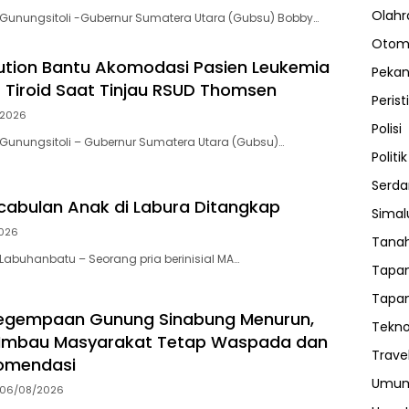
Olahr
Gunungsitoli -Gubernur Sumatera Utara (Gubsu) Bobby…
Otom
tion Bantu Akomodasi Pasien Leukemia
Peka
 Tiroid Saat Tinjau RSUD Thomsen
Perist
/2026
Polisi
Gunungsitoli – Gubernur Sumatera Utara (Gubsu)…
Politik
Serda
cabulan Anak di Labura Ditangkap
Sima
026
Tanah
abuhanbatu – Seorang pria berinisial MA…
Tapan
Tapan
 Kegempaan Gunung Sinabung Menurun,
Tekno
 Imbau Masyarakat Tetap Waspada dan
Trave
komendasi
Umu
06/08/2026