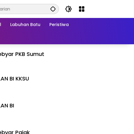
l
Labuhan Batu
Peristiwa
ebyar PKB Sumut
LAN BI KKSU
I
LAN BI
I
byar Pajak