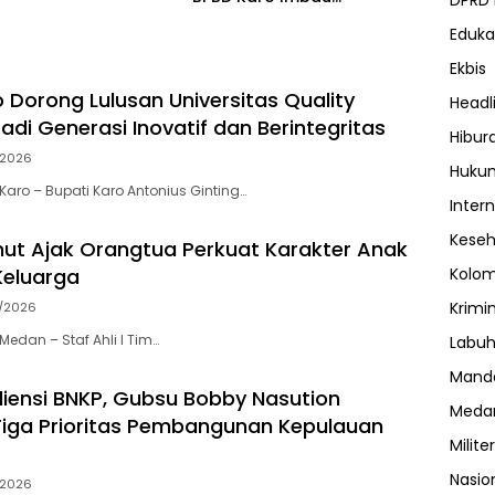
DPRD
Masyarakat Tetap Waspada
Eduka
dan Patuhi Rekomendasi
Ekbis
 Dorong Lulusan Universitas Quality
Headl
adi Generasi Inovatif dan Berintegritas
Hibur
/2026
Huku
aro – Bupati Karo Antonius Ginting…
Inter
Kese
ut Ajak Orangtua Perkuat Karakter Anak
Keluarga
Kolo
Krimi
/2026
edan – Staf Ahli I Tim…
Labuh
Manda
iensi BNKP, Gubsu Bobby Nasution
Meda
iga Prioritas Pembangunan Kepulauan
Militer
Nasio
/2026