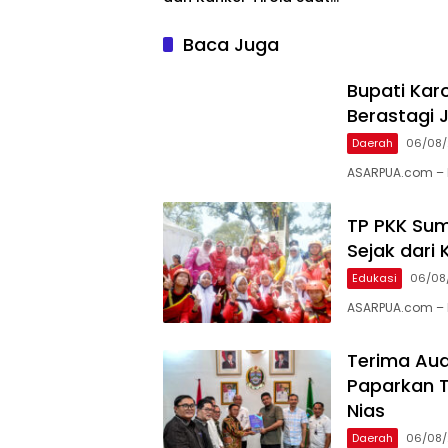
Tinjau RSUD Thomsen
Baca Juga
Bupati Karo
Berastagi J
Daerah
06/08
ASARPUA.com – K
TP PKK Sum
Sejak dari 
Edukasi
06/08
ASARPUA.com – M
Terima Aud
Paparkan T
Nias
Daerah
06/08