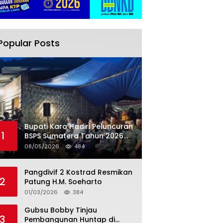
Popular Posts
Bupati Karo Hadiri Peluncuran
1
BSPS Sumatera Tahun 2026
Secarra Daring
08/05/2026
484
Pangdivif 2 Kostrad Resmikan
2
Patung H.M. Soeharto
01/03/2026
384
Gubsu Bobby Tinjau
3
Pembangunan Huntap di