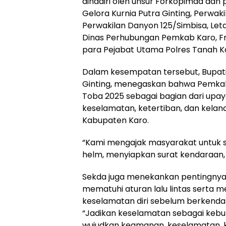
dihadiri oleh unsur Forkopimda dan 
Gelora Kurnia Putra Ginting, Perwaki
Perwakilan Danyon 125/Simbisa, Letda
Dinas Perhubungan Pemkab Karo, Fro
para Pejabat Utama Polres Tanah K
Dalam kesempatan tersebut, Bupati 
Ginting, menegaskan bahwa Pemka
Toba 2025 sebagai bagian dari up
keselamatan, ketertiban, dan kelanc
Kabupaten Karo.
“Kami mengajak masyarakat untuk s
helm, menyiapkan surat kendaraan, 
Sekda juga menekankan pentingny
mematuhi aturan lalu lintas serta
keselamatan diri sebelum berkenda
“Jadikan keselamatan sebagai kebu
wujudkan keamanan, keselamatan, ke