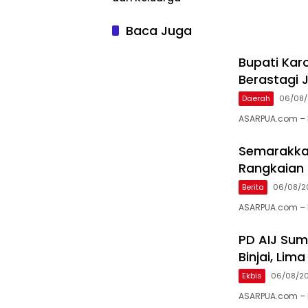
Baca Juga
Bupati Karo
Berastagi J
Daerah
06/08
ASARPUA.com – K
Semarakkan
Rangkaian 
Berita
06/08/2
ASARPUA.com – 
PD AIJ Sum
Binjai, Li
Ekbis
06/08/2
ASARPUA.com – B