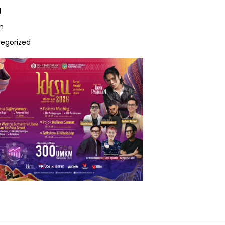
l
m
egorized