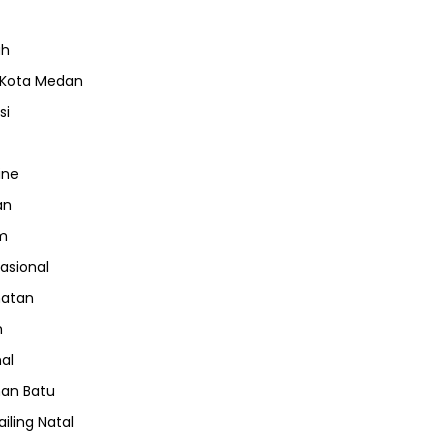
ah
 Kota Medan
si
ine
an
m
nasional
hatan
m
nal
an Batu
iling Natal