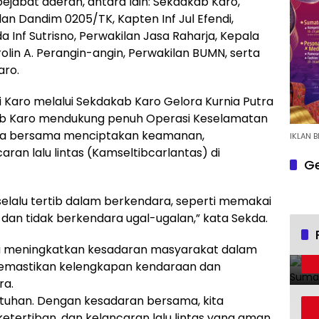
pejabat daerah, antara lain: Sekdakab Karo,
lan Dandim 0205/TK, Kapten Inf Jul Efendi,
 Inf Sutrisno, Perwakilan Jasa Raharja, Kepala
lin A. Perangin-angin, Perwakilan BUMN, serta
aro.
Karo melalui Sekdakab Karo Gelora Kurnia Putra
b Karo mendukung penuh Operasi Keselamatan
aya bersama menciptakan keamanan,
IKLAN B
aran lalu lintas (Kamseltibcarlantas) di
Ge
elalu tertib dalam berkendara, seperti memakai
dan tidak berkendara ugal-ugalan,” kata Sekda.
a meningkatkan kesadaran masyarakat dalam
 memastikan kelengkapan kendaraan dan
ra.
tuhan. Dengan kesadaran bersama, kita
tertiban, dan kelancaran lalu lintas yang aman