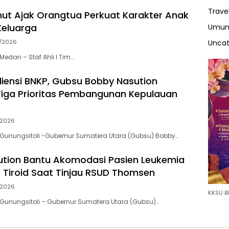
Trave
ut Ajak Orangtua Perkuat Karakter Anak
Keluarga
Umu
Uncat
/2026
edan – Staf Ahli I Tim…
iensi BNKP, Gubsu Bobby Nasution
iga Prioritas Pembangunan Kepulauan
/2026
Gunungsitoli -Gubernur Sumatera Utara (Gubsu) Bobby…
tion Bantu Akomodasi Pasien Leukemia
 Tiroid Saat Tinjau RSUD Thomsen
/2026
KKSU BI
Gunungsitoli – Gubernur Sumatera Utara (Gubsu)…