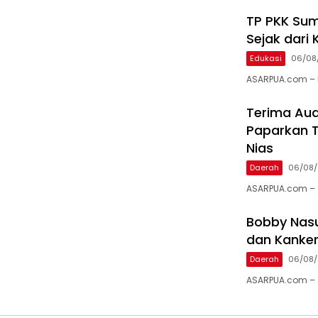
TP PKK Sum
Sejak dari 
Edukasi
06/08
ASARPUA.com – M
Terima Aud
Paparkan T
Nias
Daerah
06/08
ASARPUA.com – 
Bobby Nasu
dan Kanker
Daerah
06/08
ASARPUA.com – 