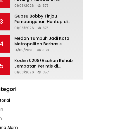
01/03/2026
379
Gubsu Bobby Tinjau
3
Pembangunan Huntap di
Tapteng
01/03/2026
375
Medan Tumbuh Jadi Kota
4
Metropolitan Berbasis
Teknologi
14/05/2026
368
Kodim 0208/Asahan Rehab
5
Jembatan Perintis di
Mandarsah
01/03/2026
357
tegori
orial
an
m
ana Alam