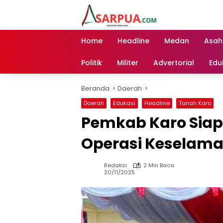
Langsung
ke
konten
Home
Headline
Medan
Asah
Politik
Militer
Advertorial
Edu
Beranda
Daerah
Daerah
Edukasi
Headline
Tanah Karo
Pemkab Karo Sia
Operasi Keselama
Redaksi
2 Min Baca
20/11/2025