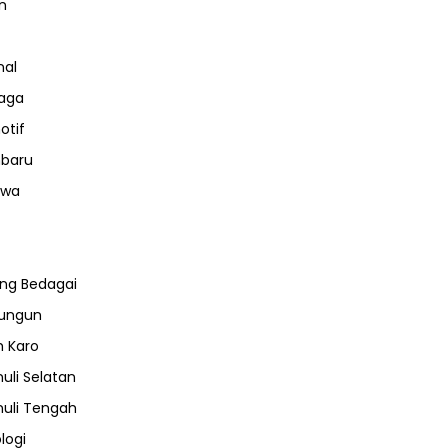
n
nal
aga
otif
nbaru
iwa
ng Bedagai
lungun
 Karo
uli Selatan
uli Tengah
logi