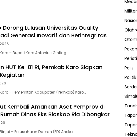
Meda
Militer
Nasio
 Dorong Lulusan Universitas Quality
Olahr
adi Generasi Inovatif dan Berintegritas
Otom
/2026
Peka
aro – Bupati Karo Antonius Ginting…
Perist
 HUT Ke-81 RI, Pemkab Karo Siapkan
Polisi
Kegiatan
Politik
026
Serda
Karo – Pemerintah Kabupaten (Pemkab) Karo…
Sima
Tanah
ut Kembali Amankan Aset Pemprov di
ma Rumah Dinas Eks Bioskop Ria Dibongkar
Tapan
026
Tapan
injai – Perusahaan Daerah (PD) Aneka…
Tekno