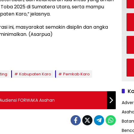
n Toba 2025 di Sumatera Utara, serta mampu
aten Karo,” jelasnya.
si ini, masyarakat semakin disiplin dan angka
iminimalkan. (Asarpua)
ting
Kabupaten Karo
Pemkab Karo
Ka
ima Audiensi FORWAKA Asahan
Advert
Asah
Bata
Benc