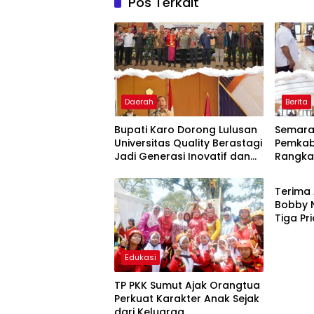
Pos Terkait
Daerah
Berita
Bupati Karo Dorong Lulusan
Semarak
Universitas Quality Berastagi
Pemkab
Jadi Generasi Inovatif dan
Rangka
Daera
Berintegritas
Terima 
Bobby 
Tiga P
Kepula
Edukasi
TP PKK Sumut Ajak Orangtua
Perkuat Karakter Anak Sejak
dari Keluarga