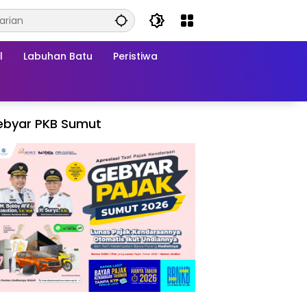
l
Labuhan Batu
Peristiwa
ebyar PKB Sumut