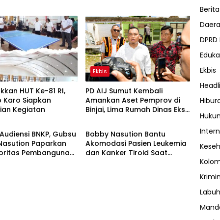
Berita
Daer
DPRD
Eduka
Ekbis
Ekbis
Headl
kan HUT Ke-81 RI,
PD AIJ Sumut Kembali
 Karo Siapkan
Amankan Aset Pemprov di
Hibur
ian Kegiatan
Binjai, Lima Rumah Dinas Eks
h
Daerah
Huku
Bioskop Ria Dibongkar
Inter
Audiensi BNKP, Gubsu
Bobby Nasution Bantu
Nasution Paparkan
Akomodasi Pasien Leukemia
Kese
rioritas Pembangunan
dan Kanker Tiroid Saat
Kolo
uan Nias
Tinjau RSUD Thomsen
Krimi
Labuh
Manda