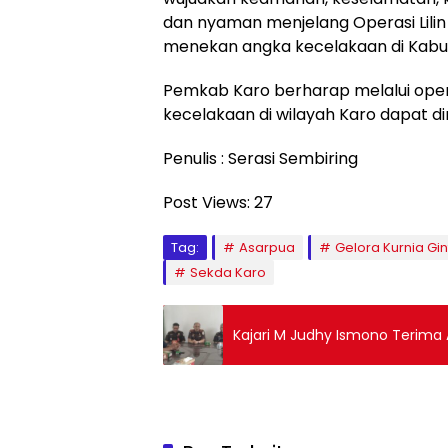
dan nyaman menjelang Operasi Lili
menekan angka kecelakaan di Kabup
Pemkab Karo berharap melalui opera
kecelakaan di wilayah Karo dapat d
Penulis : Serasi Sembiring
Post Views:
27
Tag:
Asarpua
Gelora Kurnia Gin
Sekda Karo
Kajari M Judhy Ismono Ter