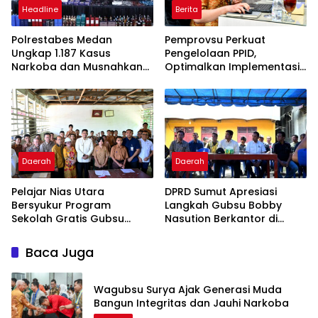
Headline
Berita
Polrestabes Medan
Pemprovsu Perkuat
Ungkap 1.187 Kasus
Pengelolaan PPID,
Narkoba dan Musnahkan
Optimalkan Implementasi
Puluhan Kilogram Barang
Permendagri Nomor 2
Bukti
Tahun 2026
Daerah
Daerah
Pelajar Nias Utara
DPRD Sumut Apresiasi
Bersyukur Program
Langkah Gubsu Bobby
Sekolah Gratis Gubsu
Nasution Berkantor di
Bobby Nasution Ringankan
Kepulauan Nias, Percepat
Beban Orang Tua
Pembangunan
Baca Juga
Wagubsu Surya Ajak Generasi Muda
Bangun Integritas dan Jauhi Narkoba