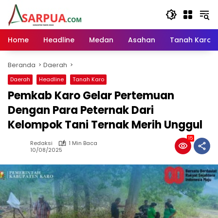
Langsung
ke
konten
Home
Headline
Medan
Asahan
Tanah Karo
Beranda
Daerah
Daerah
Headline
Tanah Karo
Pemkab Karo Gelar Pertemuan
Dengan Para Peternak Dari
Kelompok Tani Ternak Merih Unggul
15
Redaksi
1 Min Baca
10/08/2025