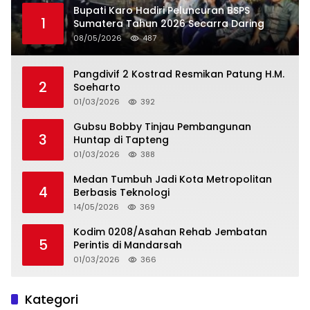
Bupati Karo Hadiri Peluncuran BSPS
1
Sumatera Tahun 2026 Secarra Daring
08/05/2026
487
Pangdivif 2 Kostrad Resmikan Patung H.M.
2
Soeharto
01/03/2026
392
Gubsu Bobby Tinjau Pembangunan
3
Huntap di Tapteng
01/03/2026
388
Medan Tumbuh Jadi Kota Metropolitan
4
Berbasis Teknologi
14/05/2026
369
Kodim 0208/Asahan Rehab Jembatan
5
Perintis di Mandarsah
01/03/2026
366
Kategori