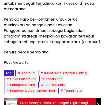
untuk mencegah terjadinya konflik sosial di masa
mendatang.
Pemkab Karo berkomitmen untuk terus
meningkatkan pengelolaan Kawasan
Penggembalaan Umum sebagai bagian dari
program strategis menjadikan kawasan tersebut
sebagai lumbung ternak Kabupaten Karo. (asarpua)
Penulis: Serasi Sembiring
Post Views:
15
Tag:
Asarpua
Bupati Karo Antonius Ginting
Gelar Pertemuan
Kabanjahe
Kabupaten Karo
Pemkab Karo
Penggembalaan Umum Nodi
Tanah Karo
OJK Dorong Literasi Keuangan Digital Bagi