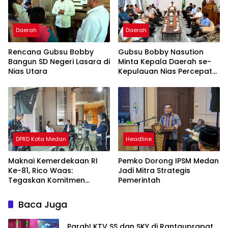
Daerah
Daerah
Rencana Gubsu Bobby
Gubsu Bobby Nasution
Bangun SD Negeri Lasara di
Minta Kepala Daerah se-
Nias Utara
Kepulauan Nias Percepat
Usulan BKP 2027
DPRD Kota Medan
Headline
Maknai Kemerdekaan RI
Pemko Dorong IPSM Medan
Ke-81, Rico Waas:
Jadi Mitra Strategis
Tegaskan Komitmen
Pemerintah
Pelayanan Primer
Baca Juga
Parah! KTV SS dan SKY di Rantauprapat