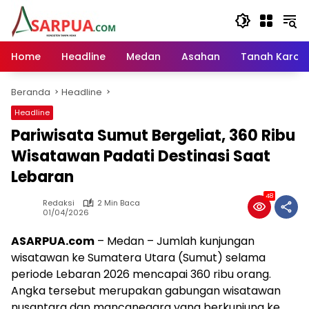
Langsung
ke
konten
Home
Headline
Medan
Asahan
Tanah Karo
Beranda
Headline
Headline
Pariwisata Sumut Bergeliat, 360 Ribu
Wisatawan Padati Destinasi Saat
Lebaran
48
Redaksi
2 Min Baca
01/04/2026
ASARPUA.com
– Medan – Jumlah kunjungan
wisatawan ke Sumatera Utara (Sumut) selama
periode Lebaran 2026 mencapai 360 ribu orang.
Angka tersebut merupakan gabungan wisatawan
nusantara dan mancanegara yang berkunjung ke