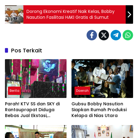
Dorong Ekonomi Kreatif Naik Kelas, Bobby
Nasution Fasilitasi HAKI Gratis di Sumut
Pos Terkait
Berita
Daerah
Parah! KTV SS dan SKY di
Gubsu Bobby Nasution
Rantauprapat Diduga
Siapkan Rumah Produksi
Bebas Jual Ekstasi,
Kelapa di Nias Utara
Harganya Tembus Rp270
Ribu per Butir