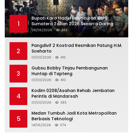
Bupati Karo Hadiri Peluncuran BSPS
1
Sumatera Tahun 2026 Secarra Daring
08/05/2026
493
Pangdivif 2 Kostrad Resmikan Patung H.M.
2
Soeharto
01/03/2026
415
Gubsu Bobby Tinjau Pembangunan
3
Huntap di Tapteng
01/03/2026
410
Kodim 0208/Asahan Rehab Jembatan
4
Perintis di Mandarsah
01/03/2026
383
Medan Tumbuh Jadi Kota Metropolitan
5
Berbasis Teknologi
14/05/2026
374